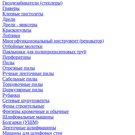
Гвоздезабиватели (степлеры)
Граверы
Клеевые пистолеты
Дрели
Дрели - миксеры
Краскопульты
Лобзики
Многофункциональный инструмент (реноватор)
Отбойные молотки
Паяльники для полипропиленовых труб
Перфораторы
Пилы
Отрезные пилы
Ручные ленточные пилы
Сабельные пилы
Торцовочные пилы
Циркулярные пилы
Рубанки
Сетевые шуруповерты
Фены строительные
Фрезеры кромочные и обычные
Шлифовальные машины
Болгарки (УШМ)
Ленточные шлифмашины
Машины для шлифовки стен