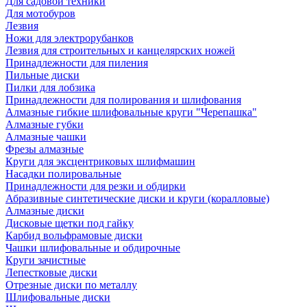
Для садовой техники
Для мотобуров
Лезвия
Ножи для электрорубанков
Лезвия для строительных и канцелярских ножей
Принадлежности для пиления
Пильные диски
Пилки для лобзика
Принадлежности для полирования и шлифования
Алмазные гибкие шлифовальные круги "Черепашка"
Алмазные губки
Алмазные чашки
Фрезы алмазные
Круги для эксцентриковых шлифмашин
Насадки полировальные
Принадлежности для резки и обдирки
Абразивные синтетические диски и круги (коралловые)
Алмазные диски
Дисковые щетки под гайку
Карбид вольфрамовые диски
Чашки шлифовальные и обдирочные
Круги зачистные
Лепестковые диски
Отрезные диски по металлу
Шлифовальные диски