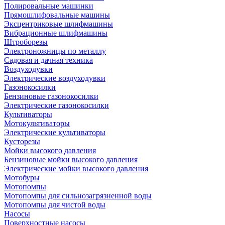
Полировальные машинки
Прямошлифовальные машины
Эксцентриковые шлифмашины
Вибрационные шлифмашины
Штроборезы
Электроножницы по металлу
Садовая и дачная техника
Воздуходувки
Электрические воздуходувки
Газонокосилки
Бензиновые газонокосилки
Электрические газонокосилки
Культиваторы
Мотокультиваторы
Электрические культиваторы
Кусторезы
Мойки высокого давления
Бензиновые мойки высокого давления
Электрические мойки высокого давления
Мотобуры
Мотопомпы
Мотопомпы для сильнозагрязненной воды
Мотопомпы для чистой воды
Насосы
Поверхностные насосы