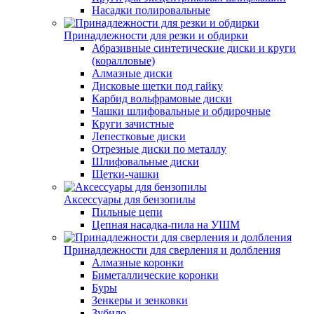
Насадки полировальные
Принадлежности для резки и обдирки
Абразивные синтетические диски и круги
(коралловые)
Алмазные диски
Дисковые щетки под гайку
Карбид вольфрамовые диски
Чашки шлифовальные и обдирочные
Круги зачистные
Лепестковые диски
Отрезные диски по металлу
Шлифовальные диски
Щетки-чашки
Аксессуары для бензопилы
Пильные цепи
Цепная насадка-пила на УШМ
Принадлежности для сверления и долбления
Алмазные коронки
Биметаллические коронки
Буры
Зенкеры и зенковки
Зубило