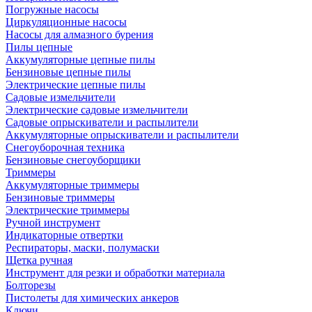
Погружные насосы
Циркуляционные насосы
Насосы для алмазного бурения
Пилы цепные
Аккумуляторные цепные пилы
Бензиновые цепные пилы
Электрические цепные пилы
Садовые измельчители
Электрические садовые измельчители
Садовые опрыскиватели и распылители
Аккумуляторные опрыскиватели и распылители
Снегоуборочная техника
Бензиновые снегоуборщики
Триммеры
Аккумуляторные триммеры
Бензиновые триммеры
Электрические триммеры
Ручной инструмент
Индикаторные отвертки
Респираторы, маски, полумаски
Щетка ручная
Инструмент для резки и обработки материала
Болторезы
Пистолеты для химических анкеров
Ключи