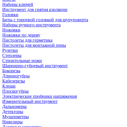
Наборы ключей
Инструмент для снятия изоляции
Головки
Биты с торцевой головкой для шуруповерта
Наборы ручного инструмента
Ножовки
Ножовки по дереву
Пистолеты для герметика
Пистолеты для монтажной пены
Рулетки
Степлеры
Строительные ножи
Шарнирно-губцевый инструмент
Бокорезы
Длинногубцы
Кабелерезы
Клещи
Плоскогубцы
Электрические пробники напряжения
Измерительный инструмент
Дальномеры
Детекторы
Мультиметры
Нивелиры
Лазерные нивелиры