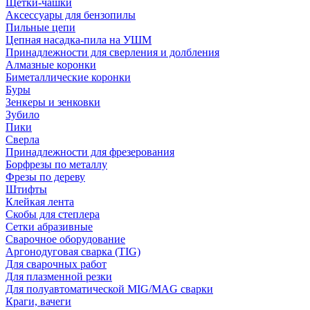
Щетки-чашки
Аксессуары для бензопилы
Пильные цепи
Цепная насадка-пила на УШМ
Принадлежности для сверления и долбления
Алмазные коронки
Биметаллические коронки
Буры
Зенкеры и зенковки
Зубило
Пики
Сверла
Принадлежности для фрезерования
Борфрезы по металлу
Фрезы по дереву
Штифты
Клейкая лента
Скобы для степлера
Сетки абразивные
Сварочное оборудование
Аргонодуговая сварка (TIG)
Для сварочных работ
Для плазменной резки
Для полуавтоматической MIG/MAG сварки
Краги, вачеги