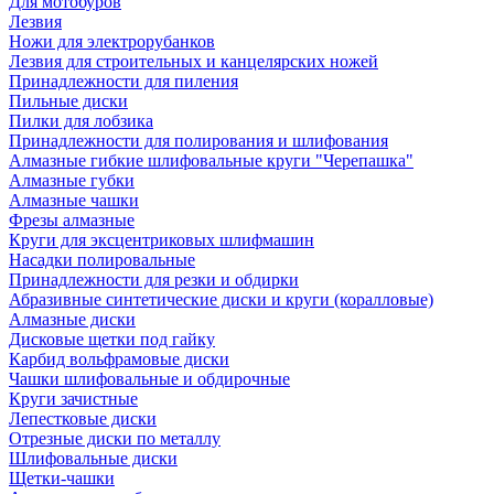
Для мотобуров
Лезвия
Ножи для электрорубанков
Лезвия для строительных и канцелярских ножей
Принадлежности для пиления
Пильные диски
Пилки для лобзика
Принадлежности для полирования и шлифования
Алмазные гибкие шлифовальные круги "Черепашка"
Алмазные губки
Алмазные чашки
Фрезы алмазные
Круги для эксцентриковых шлифмашин
Насадки полировальные
Принадлежности для резки и обдирки
Абразивные синтетические диски и круги (коралловые)
Алмазные диски
Дисковые щетки под гайку
Карбид вольфрамовые диски
Чашки шлифовальные и обдирочные
Круги зачистные
Лепестковые диски
Отрезные диски по металлу
Шлифовальные диски
Щетки-чашки