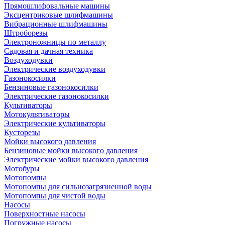
Прямошлифовальные машины
Эксцентриковые шлифмашины
Вибрационные шлифмашины
Штроборезы
Электроножницы по металлу
Садовая и дачная техника
Воздуходувки
Электрические воздуходувки
Газонокосилки
Бензиновые газонокосилки
Электрические газонокосилки
Культиваторы
Мотокультиваторы
Электрические культиваторы
Кусторезы
Мойки высокого давления
Бензиновые мойки высокого давления
Электрические мойки высокого давления
Мотобуры
Мотопомпы
Мотопомпы для сильнозагрязненной воды
Мотопомпы для чистой воды
Насосы
Поверхностные насосы
Погружные насосы