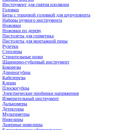
Инструмент для снятия изоляции
Головки
Биты с торцевой головкой для шуруповерта
Наборы ручного инструмента
Ножовки
Ножовки по дереву
Пистолеты для герметика
Пистолеты для монтажной пены
Рулетки
Степлеры
Строительные ножи
Шарнирно-губцевый инструмент
Бокорезы
Длинногубцы
Кабелерезы
Клещи
Плоскогубцы
Электрические пробники напряжения
Измерительный инструмент
Дальномеры
Детекторы
Мультиметры
Нивелиры
Лазерные нивелиры
Климатическое оборудование