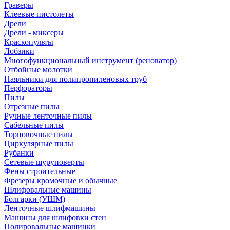
Граверы
Клеевые пистолеты
Дрели
Дрели - миксеры
Краскопульты
Лобзики
Многофункциональный инструмент (реноватор)
Отбойные молотки
Паяльники для полипропиленовых труб
Перфораторы
Пилы
Отрезные пилы
Ручные ленточные пилы
Сабельные пилы
Торцовочные пилы
Циркулярные пилы
Рубанки
Сетевые шуруповерты
Фены строительные
Фрезеры кромочные и обычные
Шлифовальные машины
Болгарки (УШМ)
Ленточные шлифмашины
Машины для шлифовки стен
Полировальные машинки