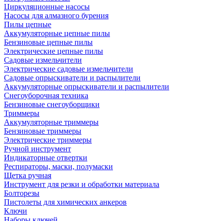
Циркуляционные насосы
Насосы для алмазного бурения
Пилы цепные
Аккумуляторные цепные пилы
Бензиновые цепные пилы
Электрические цепные пилы
Садовые измельчители
Электрические садовые измельчители
Садовые опрыскиватели и распылители
Аккумуляторные опрыскиватели и распылители
Снегоуборочная техника
Бензиновые снегоуборщики
Триммеры
Аккумуляторные триммеры
Бензиновые триммеры
Электрические триммеры
Ручной инструмент
Индикаторные отвертки
Респираторы, маски, полумаски
Щетка ручная
Инструмент для резки и обработки материала
Болторезы
Пистолеты для химических анкеров
Ключи
Наборы ключей