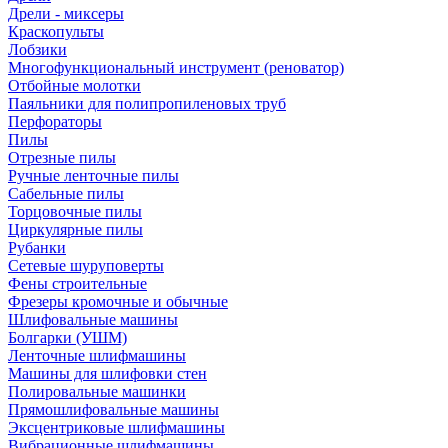
Дрели - миксеры
Краскопульты
Лобзики
Многофункциональный инструмент (реноватор)
Отбойные молотки
Паяльники для полипропиленовых труб
Перфораторы
Пилы
Отрезные пилы
Ручные ленточные пилы
Сабельные пилы
Торцовочные пилы
Циркулярные пилы
Рубанки
Сетевые шуруповерты
Фены строительные
Фрезеры кромочные и обычные
Шлифовальные машины
Болгарки (УШМ)
Ленточные шлифмашины
Машины для шлифовки стен
Полировальные машинки
Прямошлифовальные машины
Эксцентриковые шлифмашины
Вибрационные шлифмашины