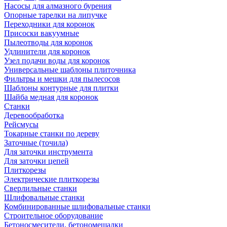
Насосы для алмазного бурения
Опорные тарелки на липучке
Переходники для коронок
Присоски вакуумные
Пылеотводы для коронок
Удлинители для коронок
Узел подачи воды для коронок
Универсальные шаблоны плиточника
Фильтры и мешки для пылесосов
Шаблоны контурные для плитки
Шайба медная для коронок
Станки
Деревообработка
Рейсмусы
Токарные станки по дереву
Заточные (точила)
Для заточки инструмента
Для заточки цепей
Плиткорезы
Электрические плиткорезы
Сверлильные станки
Шлифовальные станки
Комбинированные шлифовальные станки
Строительное оборудование
Бетоносмесители, бетономешалки