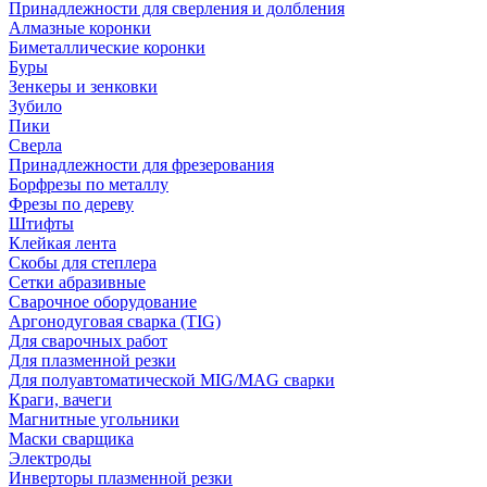
Принадлежности для сверления и долбления
Алмазные коронки
Биметаллические коронки
Буры
Зенкеры и зенковки
Зубило
Пики
Сверла
Принадлежности для фрезерования
Борфрезы по металлу
Фрезы по дереву
Штифты
Клейкая лента
Скобы для степлера
Сетки абразивные
Сварочное оборудование
Аргонодуговая сварка (TIG)
Для сварочных работ
Для плазменной резки
Для полуавтоматической MIG/MAG сварки
Краги, вачеги
Магнитные угольники
Маски сварщика
Электроды
Инверторы плазменной резки