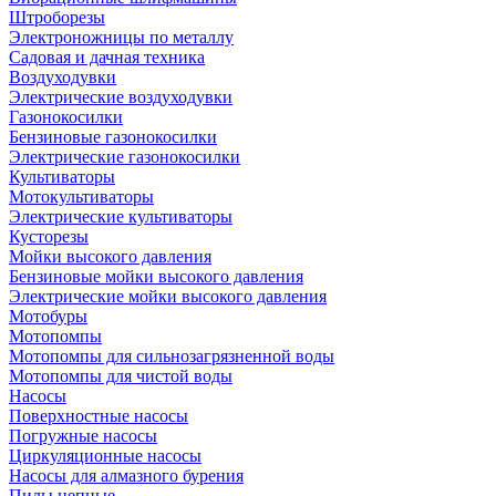
Штроборезы
Электроножницы по металлу
Садовая и дачная техника
Воздуходувки
Электрические воздуходувки
Газонокосилки
Бензиновые газонокосилки
Электрические газонокосилки
Культиваторы
Мотокультиваторы
Электрические культиваторы
Кусторезы
Мойки высокого давления
Бензиновые мойки высокого давления
Электрические мойки высокого давления
Мотобуры
Мотопомпы
Мотопомпы для сильнозагрязненной воды
Мотопомпы для чистой воды
Насосы
Поверхностные насосы
Погружные насосы
Циркуляционные насосы
Насосы для алмазного бурения
Пилы цепные