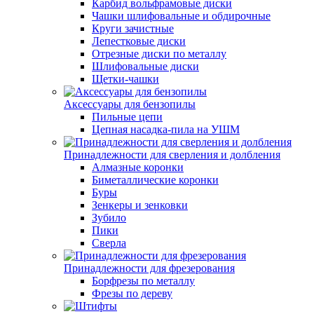
Карбид вольфрамовые диски
Чашки шлифовальные и обдирочные
Круги зачистные
Лепестковые диски
Отрезные диски по металлу
Шлифовальные диски
Щетки-чашки
Аксессуары для бензопилы
Пильные цепи
Цепная насадка-пила на УШМ
Принадлежности для сверления и долбления
Алмазные коронки
Биметаллические коронки
Буры
Зенкеры и зенковки
Зубило
Пики
Сверла
Принадлежности для фрезерования
Борфрезы по металлу
Фрезы по дереву