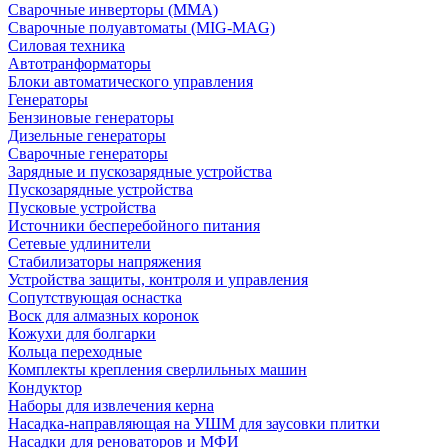
Сварочные инверторы (MMA)
Сварочные полуавтоматы (MIG-MAG)
Силовая техника
Автотранформаторы
Блоки автоматического управления
Генераторы
Бензиновые генераторы
Дизельные генераторы
Сварочные генераторы
Зарядные и пускозарядные устройства
Пускозарядные устройства
Пусковые устройства
Источники бесперебойного питания
Сетевые удлинители
Стабилизаторы напряжения
Устройства защиты, контроля и управления
Сопутствующая оснастка
Воск для алмазных коронок
Кожухи для болгарки
Кольца переходные
Комплекты крепления сверлильных машин
Кондуктор
Наборы для извлечения керна
Насадка-направляющая на УШМ для заусовки плитки
Насадки для реноваторов и МФИ