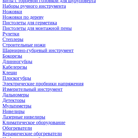
Биты с торцевой головкой для шуруповерта
Наборы ручного инструмента
Ножовки
Ножовки по дереву
Пистолеты для герметика
Пистолеты для монтажной пены
Рулетки
Степлеры
Строительные ножи
Шарнирно-губцевый инструмент
Бокорезы
Длинногубцы
Кабелерезы
Клещи
Плоскогубцы
Электрические пробники напряжения
Измерительный инструмент
Дальномеры
Детекторы
Мультиметры
Нивелиры
Лазерные нивелиры
Климатическое оборудование
Обогреватели
Керамические обогреватели