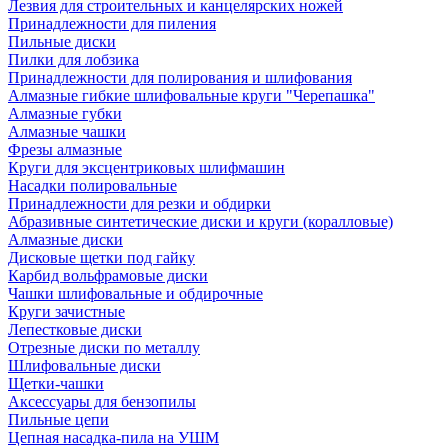
Лезвия для строительных и канцелярских ножей
Принадлежности для пиления
Пильные диски
Пилки для лобзика
Принадлежности для полирования и шлифования
Алмазные гибкие шлифовальные круги "Черепашка"
Алмазные губки
Алмазные чашки
Фрезы алмазные
Круги для эксцентриковых шлифмашин
Насадки полировальные
Принадлежности для резки и обдирки
Абразивные синтетические диски и круги (коралловые)
Алмазные диски
Дисковые щетки под гайку
Карбид вольфрамовые диски
Чашки шлифовальные и обдирочные
Круги зачистные
Лепестковые диски
Отрезные диски по металлу
Шлифовальные диски
Щетки-чашки
Аксессуары для бензопилы
Пильные цепи
Цепная насадка-пила на УШМ