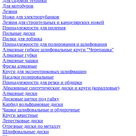
Для садовой техники
Для мотобуров
Лезвия
Ножи для электрорубанков
Лезвия для строительных и канцелярских ножей
Принадлежности для пиления
Пильные диски
Пилки для лобзика
Принадлежности для полирования и шлифования
Алмазные гибкие шлифовальные круги "Черепашка"
Алмазные губки
Алмазные чашки
Фрезы алмазные
Круги для эксцентриковых шлифмашин
Насадки полировальные
Принадлежности для резки и обдирки
Абразивные синтетические диски и круги (коралловые)
Алмазные диски
Дисковые щетки под гайку
Карбид вольфрамовые диски
Чашки шлифовальные и обдирочные
Круги зачистные
Лепестковые диски
Отрезные диски по металлу
Шлифовальные диски