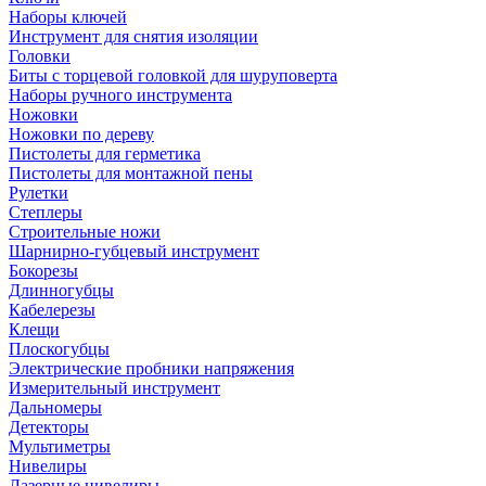
Наборы ключей
Инструмент для снятия изоляции
Головки
Биты с торцевой головкой для шуруповерта
Наборы ручного инструмента
Ножовки
Ножовки по дереву
Пистолеты для герметика
Пистолеты для монтажной пены
Рулетки
Степлеры
Строительные ножи
Шарнирно-губцевый инструмент
Бокорезы
Длинногубцы
Кабелерезы
Клещи
Плоскогубцы
Электрические пробники напряжения
Измерительный инструмент
Дальномеры
Детекторы
Мультиметры
Нивелиры
Лазерные нивелиры