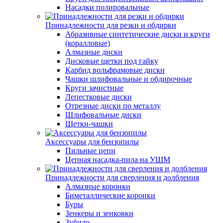
Насадки полировальные
Принадлежности для резки и обдирки
Абразивные синтетические диски и круги
(коралловые)
Алмазные диски
Дисковые щетки под гайку
Карбид вольфрамовые диски
Чашки шлифовальные и обдирочные
Круги зачистные
Лепестковые диски
Отрезные диски по металлу
Шлифовальные диски
Щетки-чашки
Аксессуары для бензопилы
Пильные цепи
Цепная насадка-пила на УШМ
Принадлежности для сверления и долбления
Алмазные коронки
Биметаллические коронки
Буры
Зенкеры и зенковки
Зубило