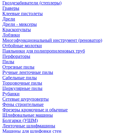
Гвоздезабиватели (степлеры)
Граверы
Клеевые пистолеты
Дрели
Дрели - миксеры
Краскопульты
Лобзики
Многофункциональный инструмент (реноватор)
Отбойные молотки
Паяльники для полипропиленовых труб
Перфораторы
Пилы
Отрезные пилы
Ручные ленточные пилы
Сабельные пилы
Торцовочные пилы
Циркулярные пилы
Рубанки
Сетевые шуруповерты
Фены строительные
Фрезеры кромочные и обычные
Шлифовальные машины
Болгарки (УШМ)
Ленточные шлифмашины
Машины для шлифовки стен