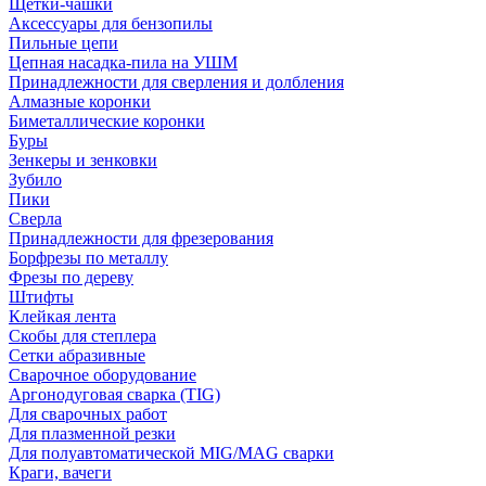
Щетки-чашки
Аксессуары для бензопилы
Пильные цепи
Цепная насадка-пила на УШМ
Принадлежности для сверления и долбления
Алмазные коронки
Биметаллические коронки
Буры
Зенкеры и зенковки
Зубило
Пики
Сверла
Принадлежности для фрезерования
Борфрезы по металлу
Фрезы по дереву
Штифты
Клейкая лента
Скобы для степлера
Сетки абразивные
Сварочное оборудование
Аргонодуговая сварка (TIG)
Для сварочных работ
Для плазменной резки
Для полуавтоматической MIG/MAG сварки
Краги, вачеги