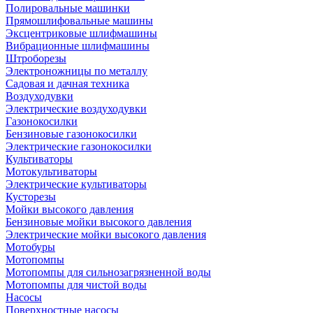
Полировальные машинки
Прямошлифовальные машины
Эксцентриковые шлифмашины
Вибрационные шлифмашины
Штроборезы
Электроножницы по металлу
Садовая и дачная техника
Воздуходувки
Электрические воздуходувки
Газонокосилки
Бензиновые газонокосилки
Электрические газонокосилки
Культиваторы
Мотокультиваторы
Электрические культиваторы
Кусторезы
Мойки высокого давления
Бензиновые мойки высокого давления
Электрические мойки высокого давления
Мотобуры
Мотопомпы
Мотопомпы для сильнозагрязненной воды
Мотопомпы для чистой воды
Насосы
Поверхностные насосы