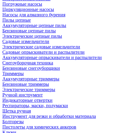
Погружные насосы
Циркуляционные насосы
Насосы для алмазного бурения
Пилы цепные
Аккумуляторные цепные пилы
Бензиновые цепные пилы
Электрические цепные пилы
Садовые измельчители
Электрические садовые измельчители
Садовые опрыскиватели и распылители
Аккумуляторные опрыскиватели и распылители
Снегоуборочная техника
Бензиновые снегоуборщики
Триммеры
Аккумуляторные триммеры
Бензиновые триммеры
Электрические триммеры
Ручной инструмент
Индикаторные отвертки
Респираторы, маски, полумаски
Щетка ручная
Инструмент для резки и обработки материала
Болторезы
Пистолеты для химических анкеров
Ключи