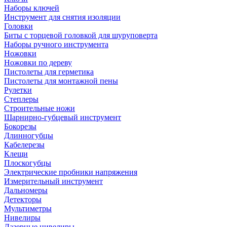
Наборы ключей
Инструмент для снятия изоляции
Головки
Биты с торцевой головкой для шуруповерта
Наборы ручного инструмента
Ножовки
Ножовки по дереву
Пистолеты для герметика
Пистолеты для монтажной пены
Рулетки
Степлеры
Строительные ножи
Шарнирно-губцевый инструмент
Бокорезы
Длинногубцы
Кабелерезы
Клещи
Плоскогубцы
Электрические пробники напряжения
Измерительный инструмент
Дальномеры
Детекторы
Мультиметры
Нивелиры
Лазерные нивелиры