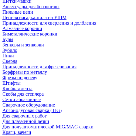
Щетки-чашки
Аксессуары для бензопилы
Пильные цепи
Цепная насадка-пила на УШМ
Принадлежности для сверления и долбления
Алмазные коронки
Биметаллические коронки
Буры
Зенкеры и зенковки
Зубило
Пики
Сверла
Принадлежности для фрезерования
Борфрезы по металлу
Фрезы по дереву
Штифты
Клейкая лента
Скобы для степлера
Сетки абразивные
Сварочное оборудование
Аргонодуговая сварка (TIG)
Для сварочных работ
Для плазменной резки
Для полуавтоматической MIG/MAG сварки
Краги, вачеги