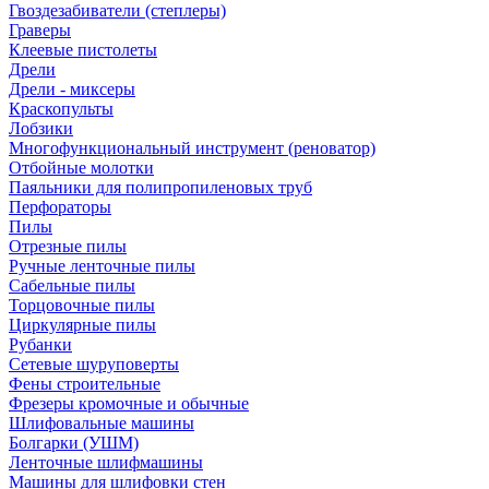
Гвоздезабиватели (степлеры)
Граверы
Клеевые пистолеты
Дрели
Дрели - миксеры
Краскопульты
Лобзики
Многофункциональный инструмент (реноватор)
Отбойные молотки
Паяльники для полипропиленовых труб
Перфораторы
Пилы
Отрезные пилы
Ручные ленточные пилы
Сабельные пилы
Торцовочные пилы
Циркулярные пилы
Рубанки
Сетевые шуруповерты
Фены строительные
Фрезеры кромочные и обычные
Шлифовальные машины
Болгарки (УШМ)
Ленточные шлифмашины
Машины для шлифовки стен