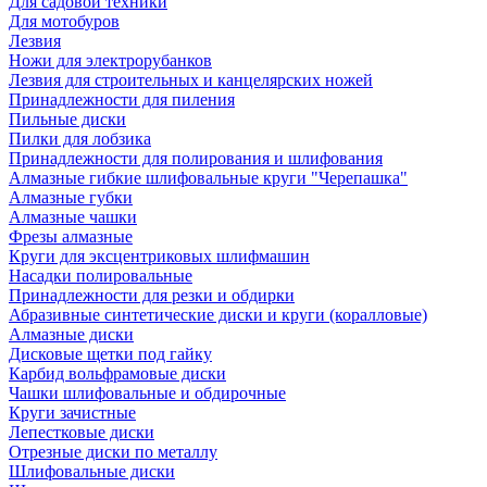
Для садовой техники
Для мотобуров
Лезвия
Ножи для электрорубанков
Лезвия для строительных и канцелярских ножей
Принадлежности для пиления
Пильные диски
Пилки для лобзика
Принадлежности для полирования и шлифования
Алмазные гибкие шлифовальные круги "Черепашка"
Алмазные губки
Алмазные чашки
Фрезы алмазные
Круги для эксцентриковых шлифмашин
Насадки полировальные
Принадлежности для резки и обдирки
Абразивные синтетические диски и круги (коралловые)
Алмазные диски
Дисковые щетки под гайку
Карбид вольфрамовые диски
Чашки шлифовальные и обдирочные
Круги зачистные
Лепестковые диски
Отрезные диски по металлу
Шлифовальные диски