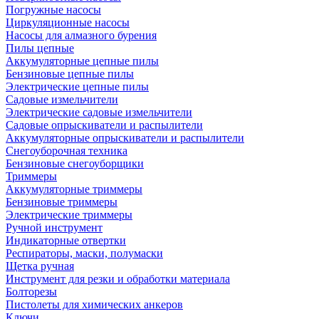
Погружные насосы
Циркуляционные насосы
Насосы для алмазного бурения
Пилы цепные
Аккумуляторные цепные пилы
Бензиновые цепные пилы
Электрические цепные пилы
Садовые измельчители
Электрические садовые измельчители
Садовые опрыскиватели и распылители
Аккумуляторные опрыскиватели и распылители
Снегоуборочная техника
Бензиновые снегоуборщики
Триммеры
Аккумуляторные триммеры
Бензиновые триммеры
Электрические триммеры
Ручной инструмент
Индикаторные отвертки
Респираторы, маски, полумаски
Щетка ручная
Инструмент для резки и обработки материала
Болторезы
Пистолеты для химических анкеров
Ключи