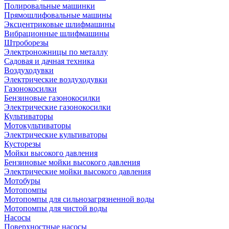
Полировальные машинки
Прямошлифовальные машины
Эксцентриковые шлифмашины
Вибрационные шлифмашины
Штроборезы
Электроножницы по металлу
Садовая и дачная техника
Воздуходувки
Электрические воздуходувки
Газонокосилки
Бензиновые газонокосилки
Электрические газонокосилки
Культиваторы
Мотокультиваторы
Электрические культиваторы
Кусторезы
Мойки высокого давления
Бензиновые мойки высокого давления
Электрические мойки высокого давления
Мотобуры
Мотопомпы
Мотопомпы для сильнозагрязненной воды
Мотопомпы для чистой воды
Насосы
Поверхностные насосы