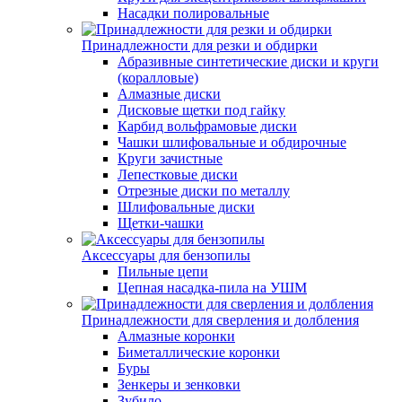
Насадки полировальные
Принадлежности для резки и обдирки
Абразивные синтетические диски и круги
(коралловые)
Алмазные диски
Дисковые щетки под гайку
Карбид вольфрамовые диски
Чашки шлифовальные и обдирочные
Круги зачистные
Лепестковые диски
Отрезные диски по металлу
Шлифовальные диски
Щетки-чашки
Аксессуары для бензопилы
Пильные цепи
Цепная насадка-пила на УШМ
Принадлежности для сверления и долбления
Алмазные коронки
Биметаллические коронки
Буры
Зенкеры и зенковки
Зубило