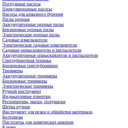
Погружные насосы
Циркуляционные насосы
Насосы для алмазного бурения
Пилы цепные
Аккумуляторные цепные пилы
Бензиновые цепные пилы
Электрические цепные пилы
Садовые измельчители
Электрические садовые измельчители
Садовые опрыскиватели и распылители
Аккумуляторные опрыскиватели и распылители
Снегоуборочная техника
Бензиновые снегоуборщики
Триммеры
Аккумуляторные триммеры
Бензиновые триммеры
Электрические триммеры
Ручной инструмент
Индикаторные отвертки
Респираторы, маски, полумаски
Щетка ручная
Инструмент для резки и обработки материала
Болторезы
Пистолеты для химических анкеров
Ключи