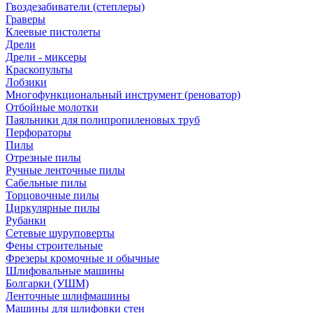
Гвоздезабиватели (степлеры)
Граверы
Клеевые пистолеты
Дрели
Дрели - миксеры
Краскопульты
Лобзики
Многофункциональный инструмент (реноватор)
Отбойные молотки
Паяльники для полипропиленовых труб
Перфораторы
Пилы
Отрезные пилы
Ручные ленточные пилы
Сабельные пилы
Торцовочные пилы
Циркулярные пилы
Рубанки
Сетевые шуруповерты
Фены строительные
Фрезеры кромочные и обычные
Шлифовальные машины
Болгарки (УШМ)
Ленточные шлифмашины
Машины для шлифовки стен