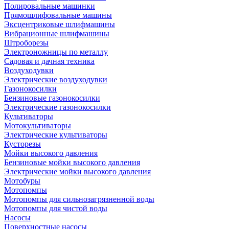
Полировальные машинки
Прямошлифовальные машины
Эксцентриковые шлифмашины
Вибрационные шлифмашины
Штроборезы
Электроножницы по металлу
Садовая и дачная техника
Воздуходувки
Электрические воздуходувки
Газонокосилки
Бензиновые газонокосилки
Электрические газонокосилки
Культиваторы
Мотокультиваторы
Электрические культиваторы
Кусторезы
Мойки высокого давления
Бензиновые мойки высокого давления
Электрические мойки высокого давления
Мотобуры
Мотопомпы
Мотопомпы для сильнозагрязненной воды
Мотопомпы для чистой воды
Насосы
Поверхностные насосы