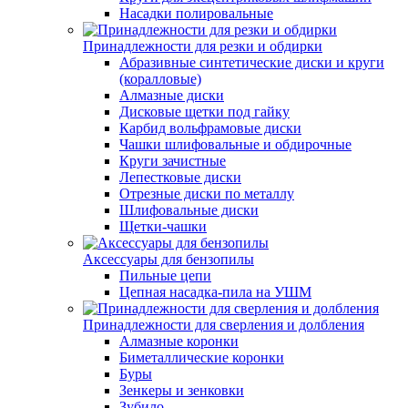
Насадки полировальные
Принадлежности для резки и обдирки
Абразивные синтетические диски и круги
(коралловые)
Алмазные диски
Дисковые щетки под гайку
Карбид вольфрамовые диски
Чашки шлифовальные и обдирочные
Круги зачистные
Лепестковые диски
Отрезные диски по металлу
Шлифовальные диски
Щетки-чашки
Аксессуары для бензопилы
Пильные цепи
Цепная насадка-пила на УШМ
Принадлежности для сверления и долбления
Алмазные коронки
Биметаллические коронки
Буры
Зенкеры и зенковки
Зубило