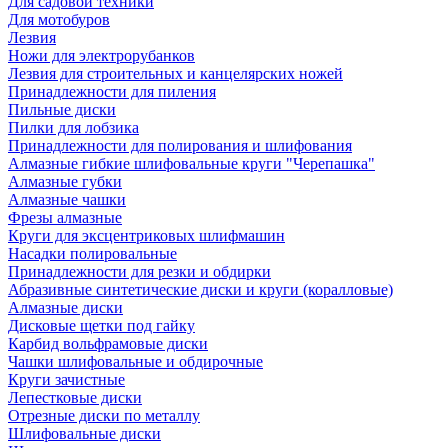
Для садовой техники
Для мотобуров
Лезвия
Ножи для электрорубанков
Лезвия для строительных и канцелярских ножей
Принадлежности для пиления
Пильные диски
Пилки для лобзика
Принадлежности для полирования и шлифования
Алмазные гибкие шлифовальные круги "Черепашка"
Алмазные губки
Алмазные чашки
Фрезы алмазные
Круги для эксцентриковых шлифмашин
Насадки полировальные
Принадлежности для резки и обдирки
Абразивные синтетические диски и круги (коралловые)
Алмазные диски
Дисковые щетки под гайку
Карбид вольфрамовые диски
Чашки шлифовальные и обдирочные
Круги зачистные
Лепестковые диски
Отрезные диски по металлу
Шлифовальные диски