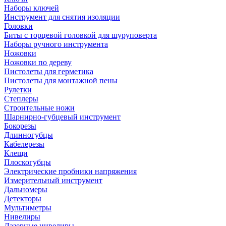
Наборы ключей
Инструмент для снятия изоляции
Головки
Биты с торцевой головкой для шуруповерта
Наборы ручного инструмента
Ножовки
Ножовки по дереву
Пистолеты для герметика
Пистолеты для монтажной пены
Рулетки
Степлеры
Строительные ножи
Шарнирно-губцевый инструмент
Бокорезы
Длинногубцы
Кабелерезы
Клещи
Плоскогубцы
Электрические пробники напряжения
Измерительный инструмент
Дальномеры
Детекторы
Мультиметры
Нивелиры
Лазерные нивелиры