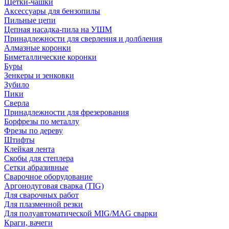
Щетки-чашки
Аксессуары для бензопилы
Пильные цепи
Цепная насадка-пила на УШМ
Принадлежности для сверления и долбления
Алмазные коронки
Биметаллические коронки
Буры
Зенкеры и зенковки
Зубило
Пики
Сверла
Принадлежности для фрезерования
Борфрезы по металлу
Фрезы по дереву
Штифты
Клейкая лента
Скобы для степлера
Сетки абразивные
Сварочное оборудование
Аргонодуговая сварка (TIG)
Для сварочных работ
Для плазменной резки
Для полуавтоматической MIG/MAG сварки
Краги, вачеги