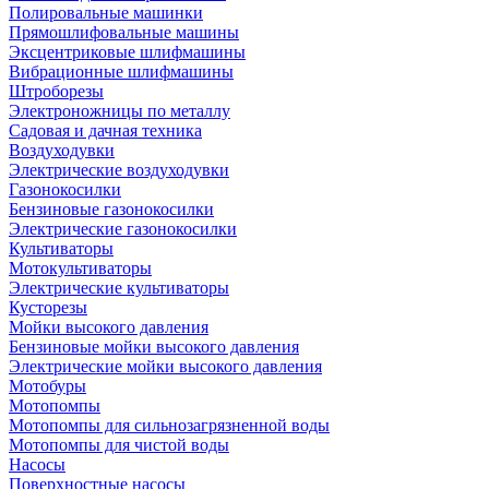
Полировальные машинки
Прямошлифовальные машины
Эксцентриковые шлифмашины
Вибрационные шлифмашины
Штроборезы
Электроножницы по металлу
Садовая и дачная техника
Воздуходувки
Электрические воздуходувки
Газонокосилки
Бензиновые газонокосилки
Электрические газонокосилки
Культиваторы
Мотокультиваторы
Электрические культиваторы
Кусторезы
Мойки высокого давления
Бензиновые мойки высокого давления
Электрические мойки высокого давления
Мотобуры
Мотопомпы
Мотопомпы для сильнозагрязненной воды
Мотопомпы для чистой воды
Насосы
Поверхностные насосы