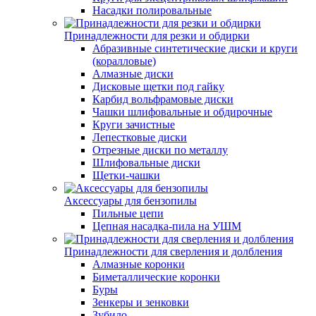
Насадки полировальные
Принадлежности для резки и обдирки
Абразивные синтетические диски и круги
(коралловые)
Алмазные диски
Дисковые щетки под гайку
Карбид вольфрамовые диски
Чашки шлифовальные и обдирочные
Круги зачистные
Лепестковые диски
Отрезные диски по металлу
Шлифовальные диски
Щетки-чашки
Аксессуары для бензопилы
Пильные цепи
Цепная насадка-пила на УШМ
Принадлежности для сверления и долбления
Алмазные коронки
Биметаллические коронки
Буры
Зенкеры и зенковки
Зубило