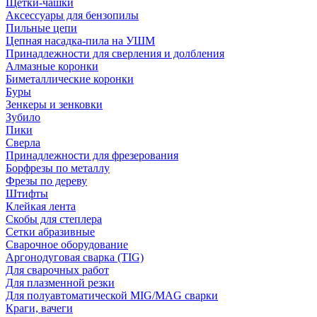
Щетки-чашки
Аксессуары для бензопилы
Пильные цепи
Цепная насадка-пила на УШМ
Принадлежности для сверления и долбления
Алмазные коронки
Биметаллические коронки
Буры
Зенкеры и зенковки
Зубило
Пики
Сверла
Принадлежности для фрезерования
Борфрезы по металлу
Фрезы по дереву
Штифты
Клейкая лента
Скобы для степлера
Сетки абразивные
Сварочное оборудование
Аргонодуговая сварка (TIG)
Для сварочных работ
Для плазменной резки
Для полуавтоматической MIG/MAG сварки
Краги, вачеги