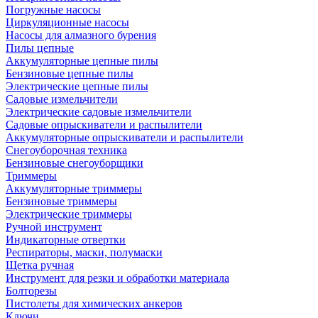
Погружные насосы
Циркуляционные насосы
Насосы для алмазного бурения
Пилы цепные
Аккумуляторные цепные пилы
Бензиновые цепные пилы
Электрические цепные пилы
Садовые измельчители
Электрические садовые измельчители
Садовые опрыскиватели и распылители
Аккумуляторные опрыскиватели и распылители
Снегоуборочная техника
Бензиновые снегоуборщики
Триммеры
Аккумуляторные триммеры
Бензиновые триммеры
Электрические триммеры
Ручной инструмент
Индикаторные отвертки
Респираторы, маски, полумаски
Щетка ручная
Инструмент для резки и обработки материала
Болторезы
Пистолеты для химических анкеров
Ключи