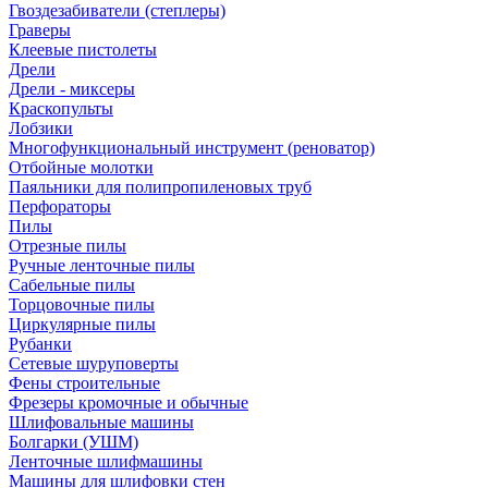
Гвоздезабиватели (степлеры)
Граверы
Клеевые пистолеты
Дрели
Дрели - миксеры
Краскопульты
Лобзики
Многофункциональный инструмент (реноватор)
Отбойные молотки
Паяльники для полипропиленовых труб
Перфораторы
Пилы
Отрезные пилы
Ручные ленточные пилы
Сабельные пилы
Торцовочные пилы
Циркулярные пилы
Рубанки
Сетевые шуруповерты
Фены строительные
Фрезеры кромочные и обычные
Шлифовальные машины
Болгарки (УШМ)
Ленточные шлифмашины
Машины для шлифовки стен