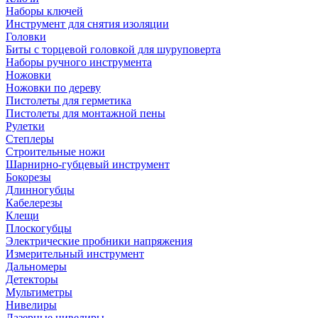
Наборы ключей
Инструмент для снятия изоляции
Головки
Биты с торцевой головкой для шуруповерта
Наборы ручного инструмента
Ножовки
Ножовки по дереву
Пистолеты для герметика
Пистолеты для монтажной пены
Рулетки
Степлеры
Строительные ножи
Шарнирно-губцевый инструмент
Бокорезы
Длинногубцы
Кабелерезы
Клещи
Плоскогубцы
Электрические пробники напряжения
Измерительный инструмент
Дальномеры
Детекторы
Мультиметры
Нивелиры
Лазерные нивелиры