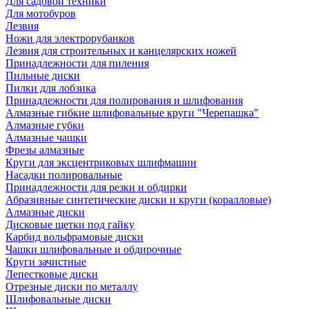
Для садовой техники
Для мотобуров
Лезвия
Ножи для электрорубанков
Лезвия для строительных и канцелярских ножей
Принадлежности для пиления
Пильные диски
Пилки для лобзика
Принадлежности для полирования и шлифования
Алмазные гибкие шлифовальные круги "Черепашка"
Алмазные губки
Алмазные чашки
Фрезы алмазные
Круги для эксцентриковых шлифмашин
Насадки полировальные
Принадлежности для резки и обдирки
Абразивные синтетические диски и круги (коралловые)
Алмазные диски
Дисковые щетки под гайку
Карбид вольфрамовые диски
Чашки шлифовальные и обдирочные
Круги зачистные
Лепестковые диски
Отрезные диски по металлу
Шлифовальные диски