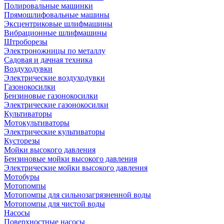
Полировальные машинки
Прямошлифовальные машины
Эксцентриковые шлифмашины
Вибрационные шлифмашины
Штроборезы
Электроножницы по металлу
Садовая и дачная техника
Воздуходувки
Электрические воздуходувки
Газонокосилки
Бензиновые газонокосилки
Электрические газонокосилки
Культиваторы
Мотокультиваторы
Электрические культиваторы
Кусторезы
Мойки высокого давления
Бензиновые мойки высокого давления
Электрические мойки высокого давления
Мотобуры
Мотопомпы
Мотопомпы для сильнозагрязненной воды
Мотопомпы для чистой воды
Насосы
Поверхностные насосы