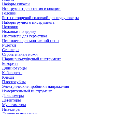
Наборы ключей
Инструмент для снятия изоляции
Головки
Биты с торцевой головкой для шуруповерта
Наборы ручного инструмента
Ножовки
Ножовки по дереву
Пистолеты для герметика
Пистолеты для монтажной пены
Рулетки
Степлеры
Строительные ножи
Шарнирно-губцевый инструмент
Бокорезы
Длинногубцы
Кабелерезы
Клещи
Плоскогубцы
Электрические пробники напряжения
Измерительный инструмент
Дальномеры
Детекторы
Мультиметры
Нивелиры
Лазерные нивелиры