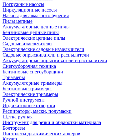
Погружные насосы
Циркуляционные насосы
Насосы для алмазного бурения
Пилы цепные
Аккумуляторные цепные пилы
Бензиновые цепные пилы
Электрические цепные пилы
Садовые измельчители
Электрические садовые измельчители
Садовые опрыскиватели и распылители
Аккумуляторные опрыскиватели и распылители
Снегоуборочная техника
Бензиновые снегоуборщики
Триммеры
Аккумуляторные триммеры
Бензиновые триммеры
Электрические триммеры
Ручной инструмент
Индикаторные отвертки
Респираторы, маски, полумаски
Щетка ручная
Инструмент для резки и обработки материала
Болторезы
Пистолеты для химических анкеров
Ключи