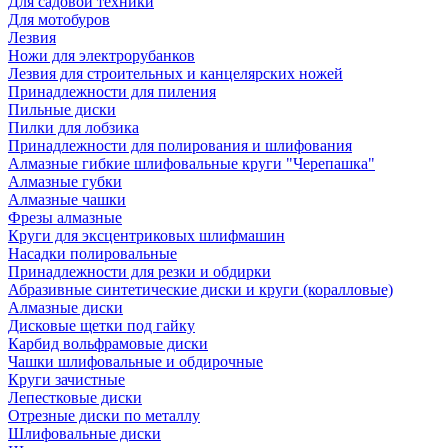
Для садовой техники
Для мотобуров
Лезвия
Ножи для электрорубанков
Лезвия для строительных и канцелярских ножей
Принадлежности для пиления
Пильные диски
Пилки для лобзика
Принадлежности для полирования и шлифования
Алмазные гибкие шлифовальные круги "Черепашка"
Алмазные губки
Алмазные чашки
Фрезы алмазные
Круги для эксцентриковых шлифмашин
Насадки полировальные
Принадлежности для резки и обдирки
Абразивные синтетические диски и круги (коралловые)
Алмазные диски
Дисковые щетки под гайку
Карбид вольфрамовые диски
Чашки шлифовальные и обдирочные
Круги зачистные
Лепестковые диски
Отрезные диски по металлу
Шлифовальные диски