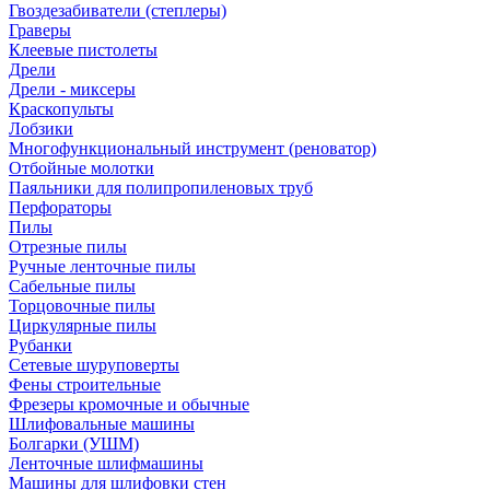
Гвоздезабиватели (степлеры)
Граверы
Клеевые пистолеты
Дрели
Дрели - миксеры
Краскопульты
Лобзики
Многофункциональный инструмент (реноватор)
Отбойные молотки
Паяльники для полипропиленовых труб
Перфораторы
Пилы
Отрезные пилы
Ручные ленточные пилы
Сабельные пилы
Торцовочные пилы
Циркулярные пилы
Рубанки
Сетевые шуруповерты
Фены строительные
Фрезеры кромочные и обычные
Шлифовальные машины
Болгарки (УШМ)
Ленточные шлифмашины
Машины для шлифовки стен