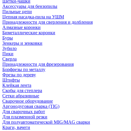
Щетки-чашки
Аксессуары для бензопилы
Пильные цепи
Цепная насадка-пила на УШМ
Принадлежности для сверления и долбления
Алмазные коронки
Биметаллические коронки
Буры
Зенкеры и зенковки
Зубило
Пики
Сверла
Принадлежности для фрезерования
Борфрезы по металлу
Фрезы по дереву
Штифты
Клейкая лента
Скобы для степлера
Сетки абразивные
Сварочное оборудование
Аргонодуговая сварка (TIG)
Для сварочных работ
Для плазменной резки
Для полуавтоматической MIG/MAG сварки
Краги, вачеги