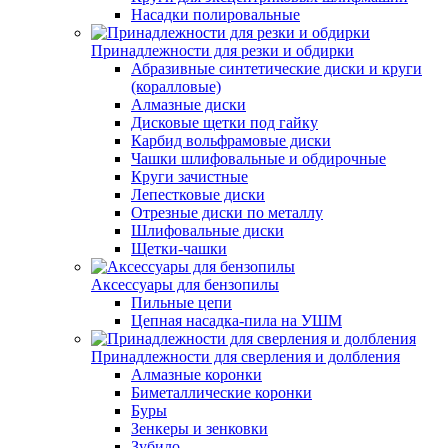
Насадки полировальные
Принадлежности для резки и обдирки
Абразивные синтетические диски и круги
(коралловые)
Алмазные диски
Дисковые щетки под гайку
Карбид вольфрамовые диски
Чашки шлифовальные и обдирочные
Круги зачистные
Лепестковые диски
Отрезные диски по металлу
Шлифовальные диски
Щетки-чашки
Аксессуары для бензопилы
Пильные цепи
Цепная насадка-пила на УШМ
Принадлежности для сверления и долбления
Алмазные коронки
Биметаллические коронки
Буры
Зенкеры и зенковки
Зубило