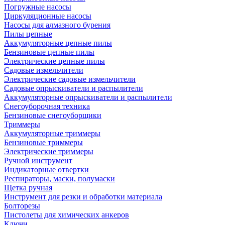
Погружные насосы
Циркуляционные насосы
Насосы для алмазного бурения
Пилы цепные
Аккумуляторные цепные пилы
Бензиновые цепные пилы
Электрические цепные пилы
Садовые измельчители
Электрические садовые измельчители
Садовые опрыскиватели и распылители
Аккумуляторные опрыскиватели и распылители
Снегоуборочная техника
Бензиновые снегоуборщики
Триммеры
Аккумуляторные триммеры
Бензиновые триммеры
Электрические триммеры
Ручной инструмент
Индикаторные отвертки
Респираторы, маски, полумаски
Щетка ручная
Инструмент для резки и обработки материала
Болторезы
Пистолеты для химических анкеров
Ключи