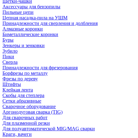
Щетки-чашки
Аксессуары для бензопилы
Пильные цепи
Цепная насадка-пила на УШМ
Принадлежности для сверления и долбления
Алмазные коронки
Биметаллические коронки
Буры
Зенкеры и зенковки
Зубило
Пики
Сверла
Принадлежности для фрезерования
Борфрезы по металлу
Фрезы по дереву
Штифты
Клейкая лента
Скобы для степлера
Сетки абразивные
Сварочное оборудование
Аргонодуговая сварка (TIG)
Для сварочных работ
Для плазменной резки
Для полуавтоматической MIG/MAG сварки
Краги, вачеги