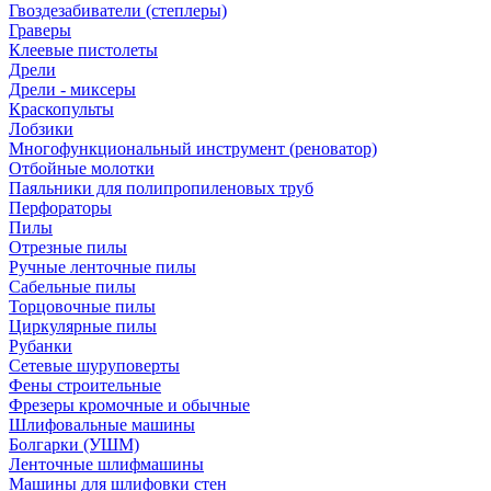
Гвоздезабиватели (степлеры)
Граверы
Клеевые пистолеты
Дрели
Дрели - миксеры
Краскопульты
Лобзики
Многофункциональный инструмент (реноватор)
Отбойные молотки
Паяльники для полипропиленовых труб
Перфораторы
Пилы
Отрезные пилы
Ручные ленточные пилы
Сабельные пилы
Торцовочные пилы
Циркулярные пилы
Рубанки
Сетевые шуруповерты
Фены строительные
Фрезеры кромочные и обычные
Шлифовальные машины
Болгарки (УШМ)
Ленточные шлифмашины
Машины для шлифовки стен