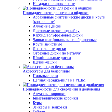
Насадки полировальные
Принадлежности для резки и обдирки
Абразивные синтетические диски и круги
(коралловые)
Алмазные диски
Дисковые щетки под гайку
Карбид вольфрамовые диски
Чашки шлифовальные и обдирочные
Круги зачистные
Лепестковые диски
Отрезные диски по металлу
Шлифовальные диски
Щетки-чашки
Аксессуары для бензопилы
Пильные цепи
Цепная насадка-пила на УШМ
Принадлежности для сверления и долбления
Алмазные коронки
Биметаллические коронки
Буры
Зенкеры и зенковки
Зубило