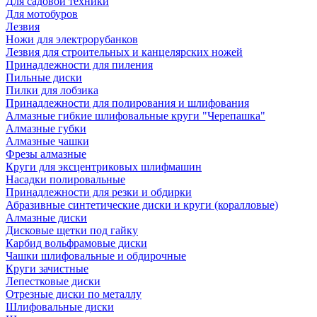
Для садовой техники
Для мотобуров
Лезвия
Ножи для электрорубанков
Лезвия для строительных и канцелярских ножей
Принадлежности для пиления
Пильные диски
Пилки для лобзика
Принадлежности для полирования и шлифования
Алмазные гибкие шлифовальные круги "Черепашка"
Алмазные губки
Алмазные чашки
Фрезы алмазные
Круги для эксцентриковых шлифмашин
Насадки полировальные
Принадлежности для резки и обдирки
Абразивные синтетические диски и круги (коралловые)
Алмазные диски
Дисковые щетки под гайку
Карбид вольфрамовые диски
Чашки шлифовальные и обдирочные
Круги зачистные
Лепестковые диски
Отрезные диски по металлу
Шлифовальные диски