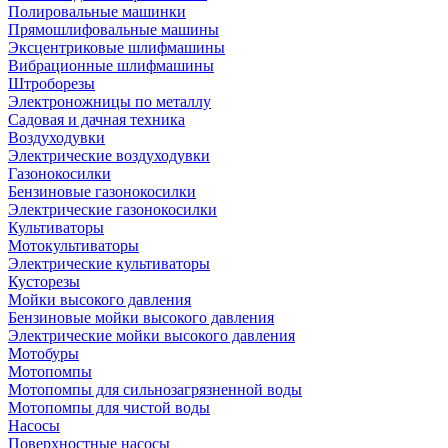
Полировальные машинки
Прямошлифовальные машины
Эксцентриковые шлифмашины
Вибрационные шлифмашины
Штроборезы
Электроножницы по металлу
Садовая и дачная техника
Воздуходувки
Электрические воздуходувки
Газонокосилки
Бензиновые газонокосилки
Электрические газонокосилки
Культиваторы
Мотокультиваторы
Электрические культиваторы
Кусторезы
Мойки высокого давления
Бензиновые мойки высокого давления
Электрические мойки высокого давления
Мотобуры
Мотопомпы
Мотопомпы для сильнозагрязненной воды
Мотопомпы для чистой воды
Насосы
Поверхностные насосы