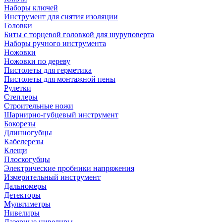
Наборы ключей
Инструмент для снятия изоляции
Головки
Биты с торцевой головкой для шуруповерта
Наборы ручного инструмента
Ножовки
Ножовки по дереву
Пистолеты для герметика
Пистолеты для монтажной пены
Рулетки
Степлеры
Строительные ножи
Шарнирно-губцевый инструмент
Бокорезы
Длинногубцы
Кабелерезы
Клещи
Плоскогубцы
Электрические пробники напряжения
Измерительный инструмент
Дальномеры
Детекторы
Мультиметры
Нивелиры
Лазерные нивелиры