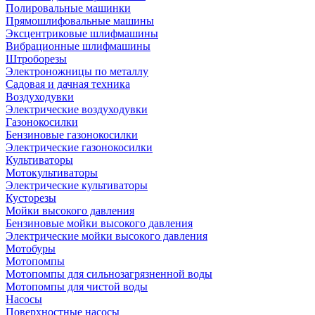
Полировальные машинки
Прямошлифовальные машины
Эксцентриковые шлифмашины
Вибрационные шлифмашины
Штроборезы
Электроножницы по металлу
Садовая и дачная техника
Воздуходувки
Электрические воздуходувки
Газонокосилки
Бензиновые газонокосилки
Электрические газонокосилки
Культиваторы
Мотокультиваторы
Электрические культиваторы
Кусторезы
Мойки высокого давления
Бензиновые мойки высокого давления
Электрические мойки высокого давления
Мотобуры
Мотопомпы
Мотопомпы для сильнозагрязненной воды
Мотопомпы для чистой воды
Насосы
Поверхностные насосы