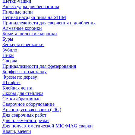
Щетки-чашки
Аксессуары для бензопилы
Пильные цепи
Цепная насадка-пила на УШМ
Принадлежности для сверления и долбления
Алмазные коронки
Биметаллические коронки
Буры
Зенкеры и зенковки
Зубило
Пики
Сверла
Принадлежности для фрезерования
Борфрезы по металлу
Фрезы по дереву
Штифты
Клейкая лента
Скобы для степлера
Сетки абразивные
Сварочное оборудование
Аргонодуговая сварка (TIG)
Для сварочных работ
Для плазменной резки
Для полуавтоматической MIG/MAG сварки
Краги, вачеги