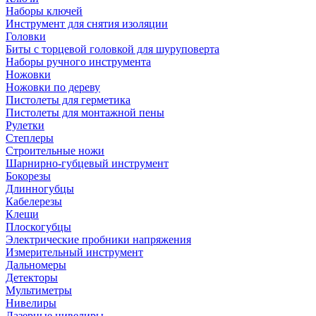
Наборы ключей
Инструмент для снятия изоляции
Головки
Биты с торцевой головкой для шуруповерта
Наборы ручного инструмента
Ножовки
Ножовки по дереву
Пистолеты для герметика
Пистолеты для монтажной пены
Рулетки
Степлеры
Строительные ножи
Шарнирно-губцевый инструмент
Бокорезы
Длинногубцы
Кабелерезы
Клещи
Плоскогубцы
Электрические пробники напряжения
Измерительный инструмент
Дальномеры
Детекторы
Мультиметры
Нивелиры
Лазерные нивелиры