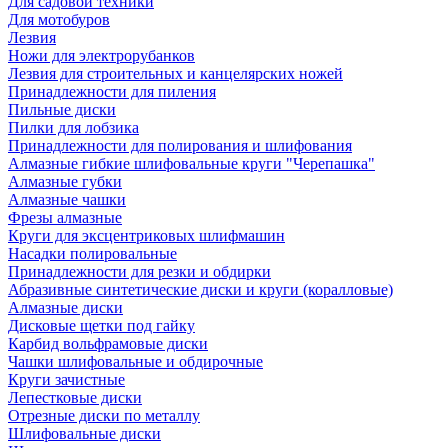
Для садовой техники
Для мотобуров
Лезвия
Ножи для электрорубанков
Лезвия для строительных и канцелярских ножей
Принадлежности для пиления
Пильные диски
Пилки для лобзика
Принадлежности для полирования и шлифования
Алмазные гибкие шлифовальные круги "Черепашка"
Алмазные губки
Алмазные чашки
Фрезы алмазные
Круги для эксцентриковых шлифмашин
Насадки полировальные
Принадлежности для резки и обдирки
Абразивные синтетические диски и круги (коралловые)
Алмазные диски
Дисковые щетки под гайку
Карбид вольфрамовые диски
Чашки шлифовальные и обдирочные
Круги зачистные
Лепестковые диски
Отрезные диски по металлу
Шлифовальные диски