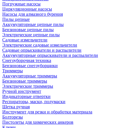
Погружные насосы
Циркуляционные насосы
Насосы для алмазного бурения
Пилы цепные
Аккумуляторные цепные пилы
Бензиновые цепные пилы
Электрические цепные пилы
Садовые измельчители
Электрические садовые измельчители
Садовые опрыскиватели и распылители
Аккумуляторные опрыскиватели и распылители
Снегоуборочная техника
Бензиновые снегоуборщики
Триммеры
Аккумуляторные триммеры
Бензиновые триммеры
Электрические триммеры
Ручной инструмент
Индикаторные отвертки
Респираторы, маски, полумаски
Щетка ручная
Инструмент для резки и обработки материала
Болторезы
Пистолеты для химических анкеров
Ключи