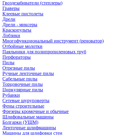
Гвоздезабиватели (степлеры)
Граверы
Клеевые пистолеты
Дрели
Дрели - миксеры
Краскопульты
Лобзики
Многофункциональный инструмент (реноватор)
Отбойные молотки
Паяльники для полипропиленовых труб
Перфораторы
Пилы
Отрезные пилы
Ручные ленточные пилы
Сабельные пилы
Торцовочные пилы
Циркулярные пилы
Рубанки
Сетевые шуруповерты
Фены строительные
Фрезеры кромочные и обычные
Шлифовальные машины
Болгарки (УШМ)
Ленточные шлифмашины
Машины для шлифовки стен