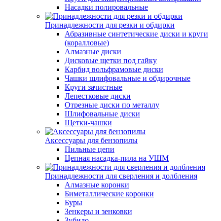
Насадки полировальные
Принадлежности для резки и обдирки
Абразивные синтетические диски и круги
(коралловые)
Алмазные диски
Дисковые щетки под гайку
Карбид вольфрамовые диски
Чашки шлифовальные и обдирочные
Круги зачистные
Лепестковые диски
Отрезные диски по металлу
Шлифовальные диски
Щетки-чашки
Аксессуары для бензопилы
Пильные цепи
Цепная насадка-пила на УШМ
Принадлежности для сверления и долбления
Алмазные коронки
Биметаллические коронки
Буры
Зенкеры и зенковки
Зубило