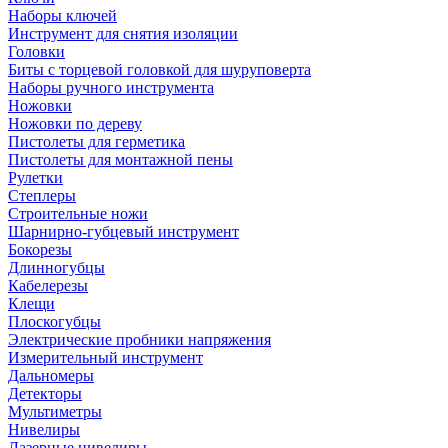
Наборы ключей
Инструмент для снятия изоляции
Головки
Биты с торцевой головкой для шуруповерта
Наборы ручного инструмента
Ножовки
Ножовки по дереву
Пистолеты для герметика
Пистолеты для монтажной пены
Рулетки
Степлеры
Строительные ножи
Шарнирно-губцевый инструмент
Бокорезы
Длинногубцы
Кабелерезы
Клещи
Плоскогубцы
Электрические пробники напряжения
Измерительный инструмент
Дальномеры
Детекторы
Мультиметры
Нивелиры
Лазерные нивелиры