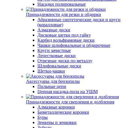
Насадки полировальные
Принадлежности для резки и обдирки
Абразивные синтетические диски и круги
(коралловые)
Алмазные диски
Дисковые щетки под гайку
Карбид вольфрамовые диски
Чашки шлифовальные и обдирочные
Круги зачистные
Лепестковые диски
Отрезные диски по металлу
Шлифовальные диски
Щетки-чашки
Аксессуары для бензопилы
Пильные цепи
Цепная насадка-пила на УШМ
Принадлежности для сверления и долбления
Алмазные коронки
Биметаллические коронки
Буры
Зенкеры и зенковки
Зубило