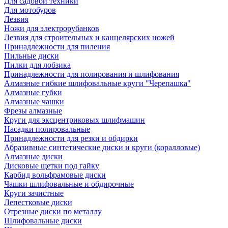
Для садовой техники
Для мотобуров
Лезвия
Ножи для электрорубанков
Лезвия для строительных и канцелярских ножей
Принадлежности для пиления
Пильные диски
Пилки для лобзика
Принадлежности для полирования и шлифования
Алмазные гибкие шлифовальные круги "Черепашка"
Алмазные губки
Алмазные чашки
Фрезы алмазные
Круги для эксцентриковых шлифмашин
Насадки полировальные
Принадлежности для резки и обдирки
Абразивные синтетические диски и круги (коралловые)
Алмазные диски
Дисковые щетки под гайку
Карбид вольфрамовые диски
Чашки шлифовальные и обдирочные
Круги зачистные
Лепестковые диски
Отрезные диски по металлу
Шлифовальные диски