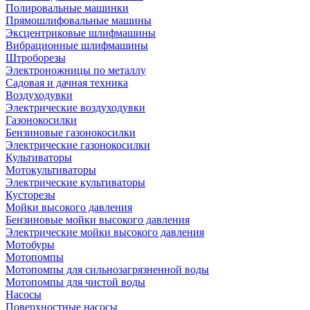
Полировальные машинки
Прямошлифовальные машины
Эксцентриковые шлифмашины
Вибрационные шлифмашины
Штроборезы
Электроножницы по металлу
Садовая и дачная техника
Воздуходувки
Электрические воздуходувки
Газонокосилки
Бензиновые газонокосилки
Электрические газонокосилки
Культиваторы
Мотокультиваторы
Электрические культиваторы
Кусторезы
Мойки высокого давления
Бензиновые мойки высокого давления
Электрические мойки высокого давления
Мотобуры
Мотопомпы
Мотопомпы для сильнозагрязненной воды
Мотопомпы для чистой воды
Насосы
Поверхностные насосы