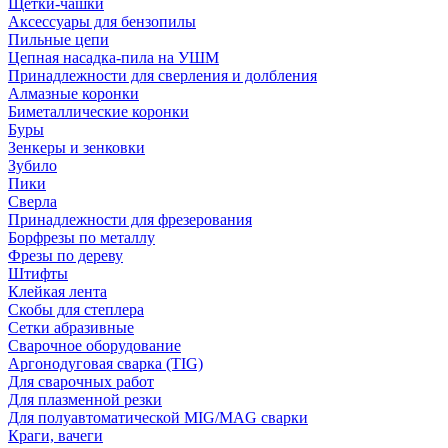
Щетки-чашки
Аксессуары для бензопилы
Пильные цепи
Цепная насадка-пила на УШМ
Принадлежности для сверления и долбления
Алмазные коронки
Биметаллические коронки
Буры
Зенкеры и зенковки
Зубило
Пики
Сверла
Принадлежности для фрезерования
Борфрезы по металлу
Фрезы по дереву
Штифты
Клейкая лента
Скобы для степлера
Сетки абразивные
Сварочное оборудование
Аргонодуговая сварка (TIG)
Для сварочных работ
Для плазменной резки
Для полуавтоматической MIG/MAG сварки
Краги, вачеги