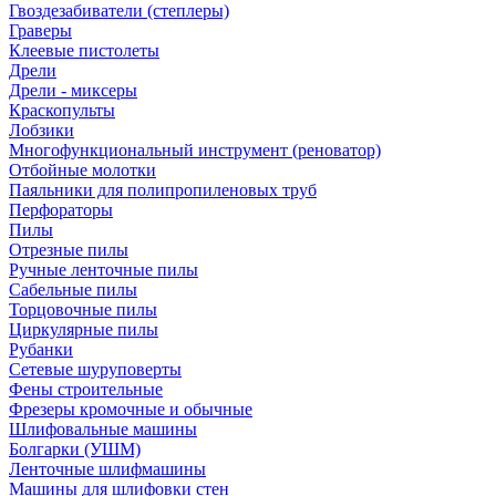
Гвоздезабиватели (степлеры)
Граверы
Клеевые пистолеты
Дрели
Дрели - миксеры
Краскопульты
Лобзики
Многофункциональный инструмент (реноватор)
Отбойные молотки
Паяльники для полипропиленовых труб
Перфораторы
Пилы
Отрезные пилы
Ручные ленточные пилы
Сабельные пилы
Торцовочные пилы
Циркулярные пилы
Рубанки
Сетевые шуруповерты
Фены строительные
Фрезеры кромочные и обычные
Шлифовальные машины
Болгарки (УШМ)
Ленточные шлифмашины
Машины для шлифовки стен