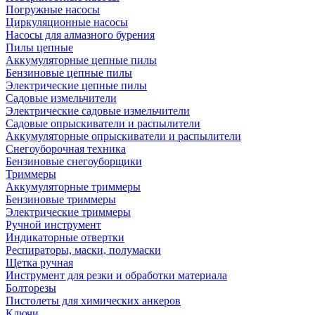
Погружные насосы
Циркуляционные насосы
Насосы для алмазного бурения
Пилы цепные
Аккумуляторные цепные пилы
Бензиновые цепные пилы
Электрические цепные пилы
Садовые измельчители
Электрические садовые измельчители
Садовые опрыскиватели и распылители
Аккумуляторные опрыскиватели и распылители
Снегоуборочная техника
Бензиновые снегоуборщики
Триммеры
Аккумуляторные триммеры
Бензиновые триммеры
Электрические триммеры
Ручной инструмент
Индикаторные отвертки
Респираторы, маски, полумаски
Щетка ручная
Инструмент для резки и обработки материала
Болторезы
Пистолеты для химических анкеров
Ключи