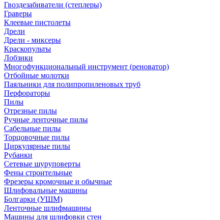
Гвоздезабиватели (степлеры)
Граверы
Клеевые пистолеты
Дрели
Дрели - миксеры
Краскопульты
Лобзики
Многофункциональный инструмент (реноватор)
Отбойные молотки
Паяльники для полипропиленовых труб
Перфораторы
Пилы
Отрезные пилы
Ручные ленточные пилы
Сабельные пилы
Торцовочные пилы
Циркулярные пилы
Рубанки
Сетевые шуруповерты
Фены строительные
Фрезеры кромочные и обычные
Шлифовальные машины
Болгарки (УШМ)
Ленточные шлифмашины
Машины для шлифовки стен