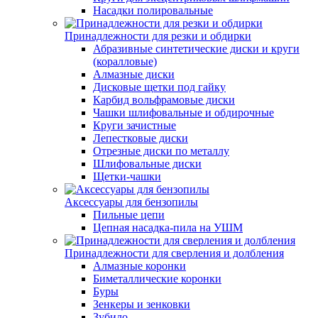
Насадки полировальные
Принадлежности для резки и обдирки
Абразивные синтетические диски и круги
(коралловые)
Алмазные диски
Дисковые щетки под гайку
Карбид вольфрамовые диски
Чашки шлифовальные и обдирочные
Круги зачистные
Лепестковые диски
Отрезные диски по металлу
Шлифовальные диски
Щетки-чашки
Аксессуары для бензопилы
Пильные цепи
Цепная насадка-пила на УШМ
Принадлежности для сверления и долбления
Алмазные коронки
Биметаллические коронки
Буры
Зенкеры и зенковки
Зубило