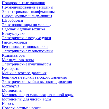
Полировальные машинки
Прямошлифовальные машины
Эксцентриковые шлифмашины
Вибрационные шлифмашины
Штроборезы
Электроножницы по металлу
Садовая и дачная техника
Воздуходувки
Электрические воздуходувки
Газонокосилки
Бензиновые газонокосилки
Электрические газонокосилки
Культиваторы
Мотокультиваторы
Электрические культиваторы
Кусторезы
Мойки высокого давления
Бензиновые мойки высокого давления
Электрические мойки высокого давления
Мотобуры
Мотопомпы
Мотопомпы для сильнозагрязненной воды
Мотопомпы для чистой воды
Насосы
Поверхностные насосы