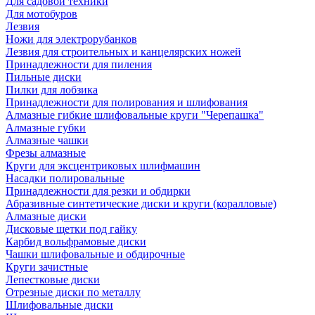
Для садовой техники
Для мотобуров
Лезвия
Ножи для электрорубанков
Лезвия для строительных и канцелярских ножей
Принадлежности для пиления
Пильные диски
Пилки для лобзика
Принадлежности для полирования и шлифования
Алмазные гибкие шлифовальные круги "Черепашка"
Алмазные губки
Алмазные чашки
Фрезы алмазные
Круги для эксцентриковых шлифмашин
Насадки полировальные
Принадлежности для резки и обдирки
Абразивные синтетические диски и круги (коралловые)
Алмазные диски
Дисковые щетки под гайку
Карбид вольфрамовые диски
Чашки шлифовальные и обдирочные
Круги зачистные
Лепестковые диски
Отрезные диски по металлу
Шлифовальные диски