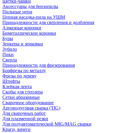
Щетки-чашки
Аксессуары для бензопилы
Пильные цепи
Цепная насадка-пила на УШМ
Принадлежности для сверления и долбления
Алмазные коронки
Биметаллические коронки
Буры
Зенкеры и зенковки
Зубило
Пики
Сверла
Принадлежности для фрезерования
Борфрезы по металлу
Фрезы по дереву
Штифты
Клейкая лента
Скобы для степлера
Сетки абразивные
Сварочное оборудование
Аргонодуговая сварка (TIG)
Для сварочных работ
Для плазменной резки
Для полуавтоматической MIG/MAG сварки
Краги, вачеги