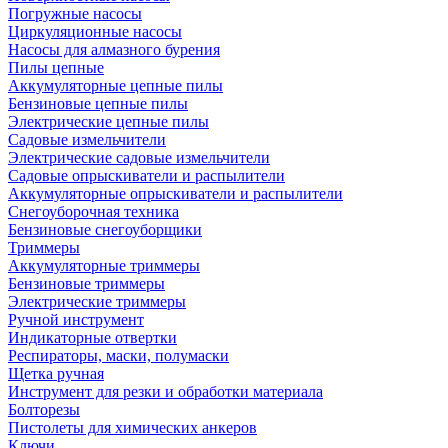
Погружные насосы
Циркуляционные насосы
Насосы для алмазного бурения
Пилы цепные
Аккумуляторные цепные пилы
Бензиновые цепные пилы
Электрические цепные пилы
Садовые измельчители
Электрические садовые измельчители
Садовые опрыскиватели и распылители
Аккумуляторные опрыскиватели и распылители
Снегоуборочная техника
Бензиновые снегоуборщики
Триммеры
Аккумуляторные триммеры
Бензиновые триммеры
Электрические триммеры
Ручной инструмент
Индикаторные отвертки
Респираторы, маски, полумаски
Щетка ручная
Инструмент для резки и обработки материала
Болторезы
Пистолеты для химических анкеров
Ключи