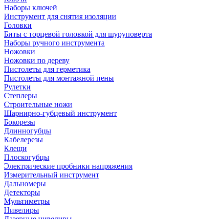
Наборы ключей
Инструмент для снятия изоляции
Головки
Биты с торцевой головкой для шуруповерта
Наборы ручного инструмента
Ножовки
Ножовки по дереву
Пистолеты для герметика
Пистолеты для монтажной пены
Рулетки
Степлеры
Строительные ножи
Шарнирно-губцевый инструмент
Бокорезы
Длинногубцы
Кабелерезы
Клещи
Плоскогубцы
Электрические пробники напряжения
Измерительный инструмент
Дальномеры
Детекторы
Мультиметры
Нивелиры
Лазерные нивелиры