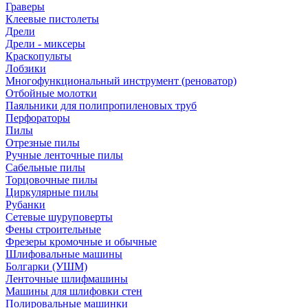
Граверы
Клеевые пистолеты
Дрели
Дрели - миксеры
Краскопульты
Лобзики
Многофункциональный инструмент (реноватор)
Отбойные молотки
Паяльники для полипропиленовых труб
Перфораторы
Пилы
Отрезные пилы
Ручные ленточные пилы
Сабельные пилы
Торцовочные пилы
Циркулярные пилы
Рубанки
Сетевые шуруповерты
Фены строительные
Фрезеры кромочные и обычные
Шлифовальные машины
Болгарки (УШМ)
Ленточные шлифмашины
Машины для шлифовки стен
Полировальные машинки