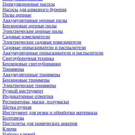
Циркуляционные насосы
Насосы для алмазного бурения
Пилы цепные
Аккумуляторные цепные пилы
Бензиновые цепные пилы
Электрические цепные пилы
Садовые измельчители
Электрические садовые измельчители
Садовые опрыскиватели и распылители
Аккумуляторные опрыскиватели и распылители
Снегоуборочная техника
Бензиновые снегоуборщики
Триммеры
Аккумуляторные триммеры
Бензиновые триммеры
Электрические триммеры
Ручной инструмент
Индикаторные отвертки
Респираторы, маски, полумаски
Щетка ручная
Инструмент для резки и обработки материала
Болторезы
Пистолеты для химических анкеров
Ключи
Наборы ключей