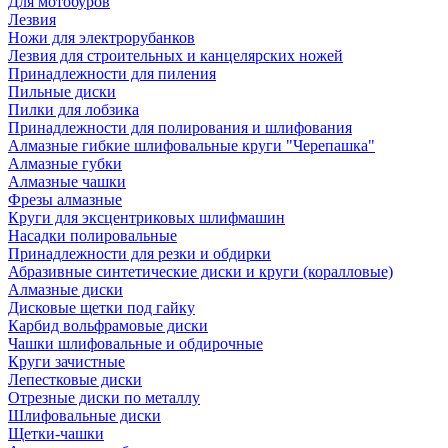
Для мотобуров
Лезвия
Ножи для электрорубанков
Лезвия для строительных и канцелярских ножей
Принадлежности для пиления
Пильные диски
Пилки для лобзика
Принадлежности для полирования и шлифования
Алмазные гибкие шлифовальные круги "Черепашка"
Алмазные губки
Алмазные чашки
Фрезы алмазные
Круги для эксцентриковых шлифмашин
Насадки полировальные
Принадлежности для резки и обдирки
Абразивные синтетические диски и круги (коралловые)
Алмазные диски
Дисковые щетки под гайку
Карбид вольфрамовые диски
Чашки шлифовальные и обдирочные
Круги зачистные
Лепестковые диски
Отрезные диски по металлу
Шлифовальные диски
Щетки-чашки