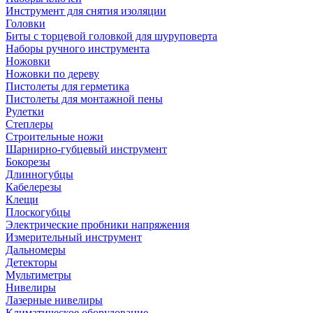
Инструмент для снятия изоляции
Головки
Биты с торцевой головкой для шуруповерта
Наборы ручного инструмента
Ножовки
Ножовки по дереву
Пистолеты для герметика
Пистолеты для монтажной пены
Рулетки
Степлеры
Строительные ножи
Шарнирно-губцевый инструмент
Бокорезы
Длинногубцы
Кабелерезы
Клещи
Плоскогубцы
Электрические пробники напряжения
Измерительный инструмент
Дальномеры
Детекторы
Мультиметры
Нивелиры
Лазерные нивелиры
Климатическое оборудование