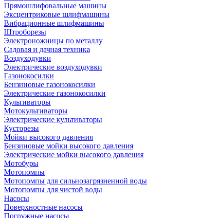
Прямошлифовальные машины
Эксцентриковые шлифмашины
Вибрационные шлифмашины
Штроборезы
Электроножницы по металлу
Садовая и дачная техника
Воздуходувки
Электрические воздуходувки
Газонокосилки
Бензиновые газонокосилки
Электрические газонокосилки
Культиваторы
Мотокультиваторы
Электрические культиваторы
Кусторезы
Мойки высокого давления
Бензиновые мойки высокого давления
Электрические мойки высокого давления
Мотобуры
Мотопомпы
Мотопомпы для сильнозагрязненной воды
Мотопомпы для чистой воды
Насосы
Поверхностные насосы
Погружные насосы