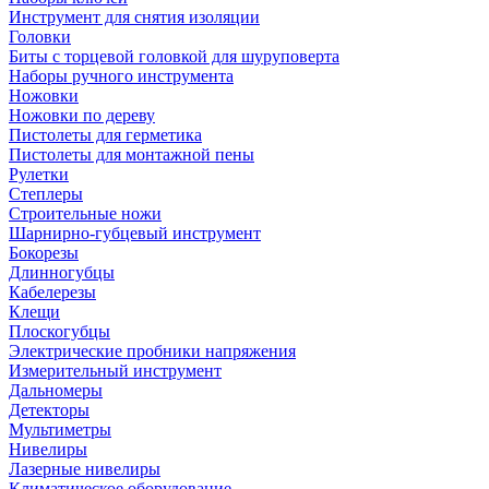
Инструмент для снятия изоляции
Головки
Биты с торцевой головкой для шуруповерта
Наборы ручного инструмента
Ножовки
Ножовки по дереву
Пистолеты для герметика
Пистолеты для монтажной пены
Рулетки
Степлеры
Строительные ножи
Шарнирно-губцевый инструмент
Бокорезы
Длинногубцы
Кабелерезы
Клещи
Плоскогубцы
Электрические пробники напряжения
Измерительный инструмент
Дальномеры
Детекторы
Мультиметры
Нивелиры
Лазерные нивелиры
Климатическое оборудование