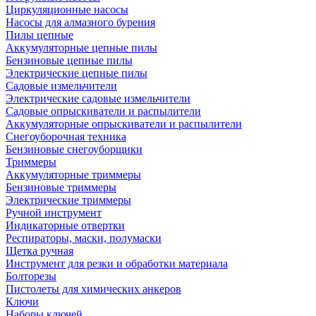
Циркуляционные насосы
Насосы для алмазного бурения
Пилы цепные
Аккумуляторные цепные пилы
Бензиновые цепные пилы
Электрические цепные пилы
Садовые измельчители
Электрические садовые измельчители
Садовые опрыскиватели и распылители
Аккумуляторные опрыскиватели и распылители
Снегоуборочная техника
Бензиновые снегоуборщики
Триммеры
Аккумуляторные триммеры
Бензиновые триммеры
Электрические триммеры
Ручной инструмент
Индикаторные отвертки
Респираторы, маски, полумаски
Щетка ручная
Инструмент для резки и обработки материала
Болторезы
Пистолеты для химических анкеров
Ключи
Наборы ключей