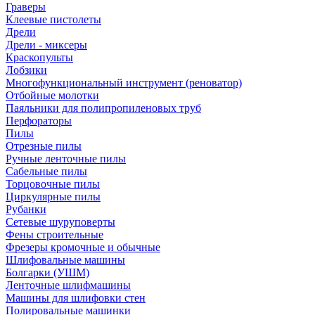
Граверы
Клеевые пистолеты
Дрели
Дрели - миксеры
Краскопульты
Лобзики
Многофункциональный инструмент (реноватор)
Отбойные молотки
Паяльники для полипропиленовых труб
Перфораторы
Пилы
Отрезные пилы
Ручные ленточные пилы
Сабельные пилы
Торцовочные пилы
Циркулярные пилы
Рубанки
Сетевые шуруповерты
Фены строительные
Фрезеры кромочные и обычные
Шлифовальные машины
Болгарки (УШМ)
Ленточные шлифмашины
Машины для шлифовки стен
Полировальные машинки