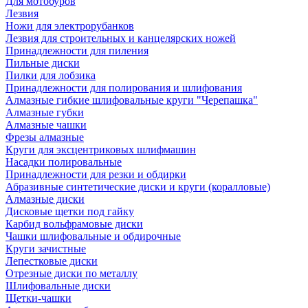
Для мотобуров
Лезвия
Ножи для электрорубанков
Лезвия для строительных и канцелярских ножей
Принадлежности для пиления
Пильные диски
Пилки для лобзика
Принадлежности для полирования и шлифования
Алмазные гибкие шлифовальные круги "Черепашка"
Алмазные губки
Алмазные чашки
Фрезы алмазные
Круги для эксцентриковых шлифмашин
Насадки полировальные
Принадлежности для резки и обдирки
Абразивные синтетические диски и круги (коралловые)
Алмазные диски
Дисковые щетки под гайку
Карбид вольфрамовые диски
Чашки шлифовальные и обдирочные
Круги зачистные
Лепестковые диски
Отрезные диски по металлу
Шлифовальные диски
Щетки-чашки