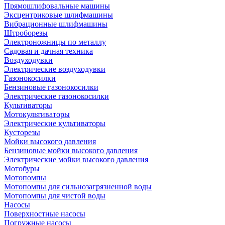
Прямошлифовальные машины
Эксцентриковые шлифмашины
Вибрационные шлифмашины
Штроборезы
Электроножницы по металлу
Садовая и дачная техника
Воздуходувки
Электрические воздуходувки
Газонокосилки
Бензиновые газонокосилки
Электрические газонокосилки
Культиваторы
Мотокультиваторы
Электрические культиваторы
Кусторезы
Мойки высокого давления
Бензиновые мойки высокого давления
Электрические мойки высокого давления
Мотобуры
Мотопомпы
Мотопомпы для сильнозагрязненной воды
Мотопомпы для чистой воды
Насосы
Поверхностные насосы
Погружные насосы