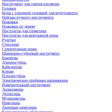
Инструмент для снятия изоляции
Головки
Биты с торцевой головкой для шуруповерта
Наборы ручного инструмента
Ножовки
Ножовки по дереву
Пистолеты для герметика
Пистолеты для монтажной пены
Рулетки
Степлеры
Строительные ножи
Шарнирно-губцевый инструмент
Бокорезы
Длинногубцы
Кабелерезы
Клещи
Плоскогубцы
Электрические пробники напряжения
Измерительный инструмент
Дальномеры
Детекторы
Мультиметры
Нивелиры
Лазерные нивелиры
Климатическое оборудование