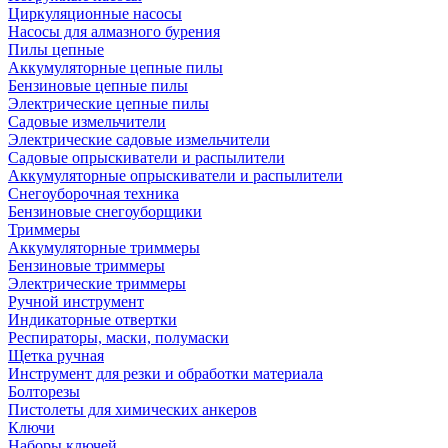
Циркуляционные насосы
Насосы для алмазного бурения
Пилы цепные
Аккумуляторные цепные пилы
Бензиновые цепные пилы
Электрические цепные пилы
Садовые измельчители
Электрические садовые измельчители
Садовые опрыскиватели и распылители
Аккумуляторные опрыскиватели и распылители
Снегоуборочная техника
Бензиновые снегоуборщики
Триммеры
Аккумуляторные триммеры
Бензиновые триммеры
Электрические триммеры
Ручной инструмент
Индикаторные отвертки
Респираторы, маски, полумаски
Щетка ручная
Инструмент для резки и обработки материала
Болторезы
Пистолеты для химических анкеров
Ключи
Наборы ключей