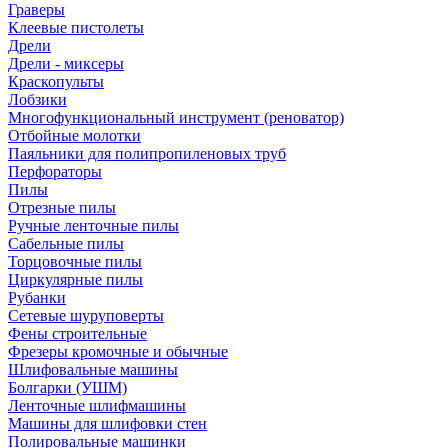
Граверы
Клеевые пистолеты
Дрели
Дрели - миксеры
Краскопульты
Лобзики
Многофункциональный инструмент (реноватор)
Отбойные молотки
Паяльники для полипропиленовых труб
Перфораторы
Пилы
Отрезные пилы
Ручные ленточные пилы
Сабельные пилы
Торцовочные пилы
Циркулярные пилы
Рубанки
Сетевые шуруповерты
Фены строительные
Фрезеры кромочные и обычные
Шлифовальные машины
Болгарки (УШМ)
Ленточные шлифмашины
Машины для шлифовки стен
Полировальные машинки