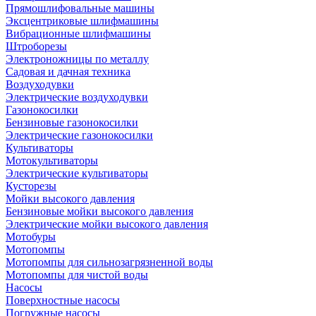
Прямошлифовальные машины
Эксцентриковые шлифмашины
Вибрационные шлифмашины
Штроборезы
Электроножницы по металлу
Садовая и дачная техника
Воздуходувки
Электрические воздуходувки
Газонокосилки
Бензиновые газонокосилки
Электрические газонокосилки
Культиваторы
Мотокультиваторы
Электрические культиваторы
Кусторезы
Мойки высокого давления
Бензиновые мойки высокого давления
Электрические мойки высокого давления
Мотобуры
Мотопомпы
Мотопомпы для сильнозагрязненной воды
Мотопомпы для чистой воды
Насосы
Поверхностные насосы
Погружные насосы