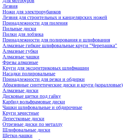
Для мотобуров
Лезвия
Ножи для электрорубанков
Лезвия для строительных и канцелярских ножей
Принадлежности для пиления
Пильные диски
Пилки для лобзика
Принадлежности для полирования и шлифования
Алмазные гибкие шлифовальные круги "Черепашка"
Алмазные губки
Алмазные чашки
Фрезы алмазные
Круги для эксцентриковых шлифмашин
Насадки полировальные
Принадлежности для резки и обдирки
Абразивные синтетические диски и круги (коралловые)
Алмазные диски
Дисковые щетки под гайку
Карбид вольфрамовые диски
Чашки шлифовальные и обдирочные
Круги зачистные
Лепестковые диски
Отрезные диски по металлу
Шлифовальные диски
Щетки-чашки