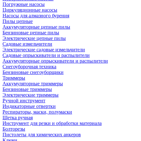
Погружные насосы
Циркуляционные насосы
Насосы для алмазного бурения
Пилы цепные
Аккумуляторные цепные пилы
Бензиновые цепные пилы
Электрические цепные пилы
Садовые измельчители
Электрические садовые измельчители
Садовые опрыскиватели и распылители
Аккумуляторные опрыскиватели и распылители
Снегоуборочная техника
Бензиновые снегоуборщики
Триммеры
Аккумуляторные триммеры
Бензиновые триммеры
Электрические триммеры
Ручной инструмент
Индикаторные отвертки
Респираторы, маски, полумаски
Щетка ручная
Инструмент для резки и обработки материала
Болторезы
Пистолеты для химических анкеров
Ключи