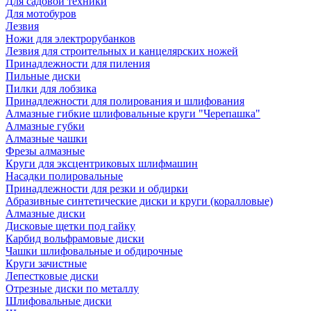
Для садовой техники
Для мотобуров
Лезвия
Ножи для электрорубанков
Лезвия для строительных и канцелярских ножей
Принадлежности для пиления
Пильные диски
Пилки для лобзика
Принадлежности для полирования и шлифования
Алмазные гибкие шлифовальные круги "Черепашка"
Алмазные губки
Алмазные чашки
Фрезы алмазные
Круги для эксцентриковых шлифмашин
Насадки полировальные
Принадлежности для резки и обдирки
Абразивные синтетические диски и круги (коралловые)
Алмазные диски
Дисковые щетки под гайку
Карбид вольфрамовые диски
Чашки шлифовальные и обдирочные
Круги зачистные
Лепестковые диски
Отрезные диски по металлу
Шлифовальные диски