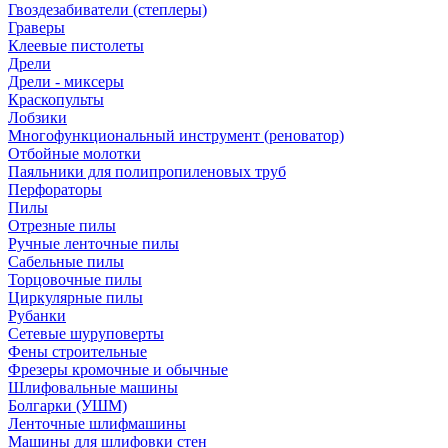
Гвоздезабиватели (степлеры)
Граверы
Клеевые пистолеты
Дрели
Дрели - миксеры
Краскопульты
Лобзики
Многофункциональный инструмент (реноватор)
Отбойные молотки
Паяльники для полипропиленовых труб
Перфораторы
Пилы
Отрезные пилы
Ручные ленточные пилы
Сабельные пилы
Торцовочные пилы
Циркулярные пилы
Рубанки
Сетевые шуруповерты
Фены строительные
Фрезеры кромочные и обычные
Шлифовальные машины
Болгарки (УШМ)
Ленточные шлифмашины
Машины для шлифовки стен