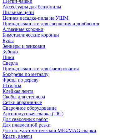
Щетки-чашки
Аксессуары для бензопилы
Пильные цепи
Цепная насадка-пила на УШМ
Принадлежности для сверления и долбления
Алмазные коронки
Биметаллические коронки
Буры
Зенкеры и зенковки
Зубило
Пики
Сверла
Принадлежности для фрезерования
Борфрезы по металлу
Фрезы по дереву
Штифты
Клейкая лента
Скобы для степлера
Сетки абразивные
Сварочное оборудование
Аргонодуговая сварка (TIG)
Для сварочных работ
Для плазменной резки
Для полуавтоматической MIG/MAG сварки
Краги, вачеги