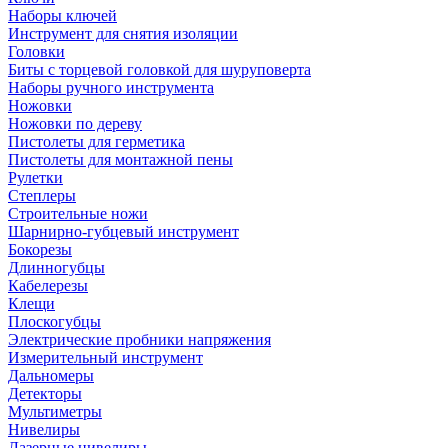
Наборы ключей
Инструмент для снятия изоляции
Головки
Биты с торцевой головкой для шуруповерта
Наборы ручного инструмента
Ножовки
Ножовки по дереву
Пистолеты для герметика
Пистолеты для монтажной пены
Рулетки
Степлеры
Строительные ножи
Шарнирно-губцевый инструмент
Бокорезы
Длинногубцы
Кабелерезы
Клещи
Плоскогубцы
Электрические пробники напряжения
Измерительный инструмент
Дальномеры
Детекторы
Мультиметры
Нивелиры
Лазерные нивелиры