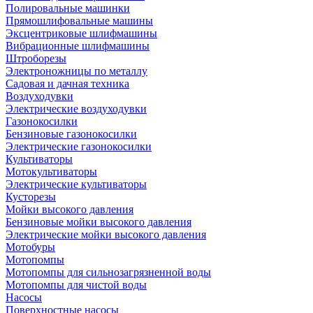
Полировальные машинки
Прямошлифовальные машины
Эксцентриковые шлифмашины
Вибрационные шлифмашины
Штроборезы
Электроножницы по металлу
Садовая и дачная техника
Воздуходувки
Электрические воздуходувки
Газонокосилки
Бензиновые газонокосилки
Электрические газонокосилки
Культиваторы
Мотокультиваторы
Электрические культиваторы
Кусторезы
Мойки высокого давления
Бензиновые мойки высокого давления
Электрические мойки высокого давления
Мотобуры
Мотопомпы
Мотопомпы для сильнозагрязненной воды
Мотопомпы для чистой воды
Насосы
Поверхностные насосы