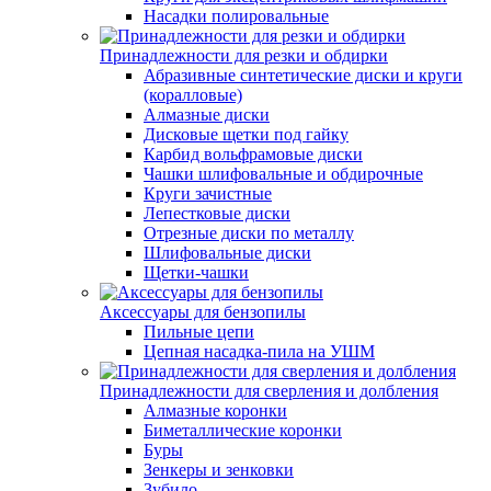
Насадки полировальные
Принадлежности для резки и обдирки
Абразивные синтетические диски и круги
(коралловые)
Алмазные диски
Дисковые щетки под гайку
Карбид вольфрамовые диски
Чашки шлифовальные и обдирочные
Круги зачистные
Лепестковые диски
Отрезные диски по металлу
Шлифовальные диски
Щетки-чашки
Аксессуары для бензопилы
Пильные цепи
Цепная насадка-пила на УШМ
Принадлежности для сверления и долбления
Алмазные коронки
Биметаллические коронки
Буры
Зенкеры и зенковки
Зубило