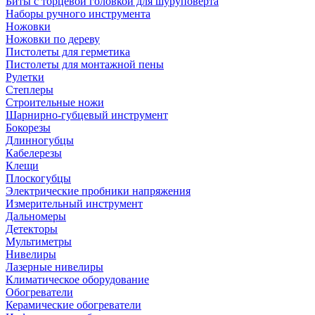
Биты с торцевой головкой для шуруповерта
Наборы ручного инструмента
Ножовки
Ножовки по дереву
Пистолеты для герметика
Пистолеты для монтажной пены
Рулетки
Степлеры
Строительные ножи
Шарнирно-губцевый инструмент
Бокорезы
Длинногубцы
Кабелерезы
Клещи
Плоскогубцы
Электрические пробники напряжения
Измерительный инструмент
Дальномеры
Детекторы
Мультиметры
Нивелиры
Лазерные нивелиры
Климатическое оборудование
Обогреватели
Керамические обогреватели