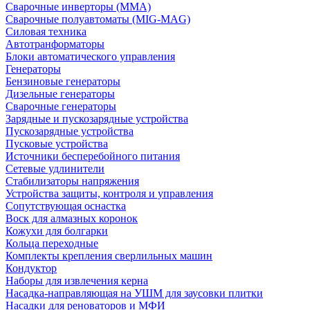
Сварочные инверторы (MMA)
Сварочные полуавтоматы (MIG-MAG)
Силовая техника
Автотранформаторы
Блоки автоматического управления
Генераторы
Бензиновые генераторы
Дизельные генераторы
Сварочные генераторы
Зарядные и пускозарядные устройства
Пускозарядные устройства
Пусковые устройства
Источники бесперебойного питания
Сетевые удлинители
Стабилизаторы напряжения
Устройства защиты, контроля и управления
Сопутствующая оснастка
Воск для алмазных коронок
Кожухи для болгарки
Кольца переходные
Комплекты крепления сверлильных машин
Кондуктор
Наборы для извлечения керна
Насадка-направляющая на УШМ для заусовки плитки
Насадки для реноваторов и МФИ