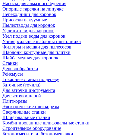
Насосы для алмазного бурения
Опорные тарелки на липучке
Переходники для коронок
Присоски вакуумные
Пылеотводы для коронок
Удлинители для коронок
Узел подачи воды для коронок
Универсальные шаблоны плиточника
Фильтры и мешки для пылесосов
Шаблоны контурные для плитки
Шайба медная для коронок
Станки
Деревообработка
Рейсмусы
Токарные станки по дереву
Заточные (точила)
Для заточки инструмента
Для заточки цепей
Плиткорезы
Электрические плиткорезы
Сверлильные станки
Шлифовальные станки
Комбинированные шлифовальные станки
Строительное оборудование
Бетоносмесители, бетономешалки