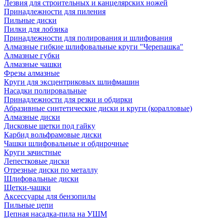
Лезвия для строительных и канцелярских ножей
Принадлежности для пиления
Пильные диски
Пилки для лобзика
Принадлежности для полирования и шлифования
Алмазные гибкие шлифовальные круги "Черепашка"
Алмазные губки
Алмазные чашки
Фрезы алмазные
Круги для эксцентриковых шлифмашин
Насадки полировальные
Принадлежности для резки и обдирки
Абразивные синтетические диски и круги (коралловые)
Алмазные диски
Дисковые щетки под гайку
Карбид вольфрамовые диски
Чашки шлифовальные и обдирочные
Круги зачистные
Лепестковые диски
Отрезные диски по металлу
Шлифовальные диски
Щетки-чашки
Аксессуары для бензопилы
Пильные цепи
Цепная насадка-пила на УШМ