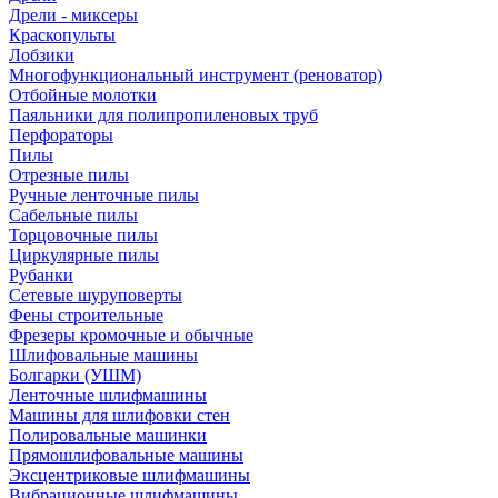
Дрели - миксеры
Краскопульты
Лобзики
Многофункциональный инструмент (реноватор)
Отбойные молотки
Паяльники для полипропиленовых труб
Перфораторы
Пилы
Отрезные пилы
Ручные ленточные пилы
Сабельные пилы
Торцовочные пилы
Циркулярные пилы
Рубанки
Сетевые шуруповерты
Фены строительные
Фрезеры кромочные и обычные
Шлифовальные машины
Болгарки (УШМ)
Ленточные шлифмашины
Машины для шлифовки стен
Полировальные машинки
Прямошлифовальные машины
Эксцентриковые шлифмашины
Вибрационные шлифмашины