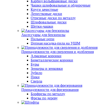
Карбид вольфрамовые диски
Чашки шлифовальные и обдирочные
Круги зачистные
Лепестковые диски
Отрезные диски по металлу
Шлифовальные диски
Щетки-чашки
Аксессуары для бензопилы
Пильные цепи
Цепная насадка-пила на УШМ
Принадлежности для сверления и долбления
Алмазные коронки
Биметаллические коронки
Буры
Зенкеры и зенковки
Зубило
Пики
Сверла
Принадлежности для фрезерования
Борфрезы по металлу
Фрезы по дереву