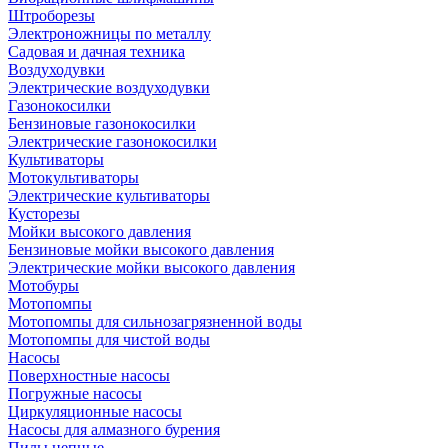
Штроборезы
Электроножницы по металлу
Садовая и дачная техника
Воздуходувки
Электрические воздуходувки
Газонокосилки
Бензиновые газонокосилки
Электрические газонокосилки
Культиваторы
Мотокультиваторы
Электрические культиваторы
Кусторезы
Мойки высокого давления
Бензиновые мойки высокого давления
Электрические мойки высокого давления
Мотобуры
Мотопомпы
Мотопомпы для сильнозагрязненной воды
Мотопомпы для чистой воды
Насосы
Поверхностные насосы
Погружные насосы
Циркуляционные насосы
Насосы для алмазного бурения
Пилы цепные