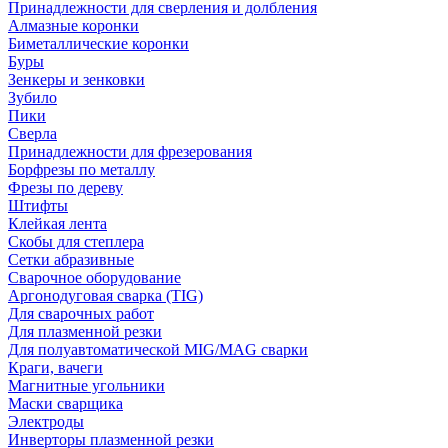
Принадлежности для сверления и долбления
Алмазные коронки
Биметаллические коронки
Буры
Зенкеры и зенковки
Зубило
Пики
Сверла
Принадлежности для фрезерования
Борфрезы по металлу
Фрезы по дереву
Штифты
Клейкая лента
Скобы для степлера
Сетки абразивные
Сварочное оборудование
Аргонодуговая сварка (TIG)
Для сварочных работ
Для плазменной резки
Для полуавтоматической MIG/MAG сварки
Краги, вачеги
Магнитные угольники
Маски сварщика
Электроды
Инверторы плазменной резки