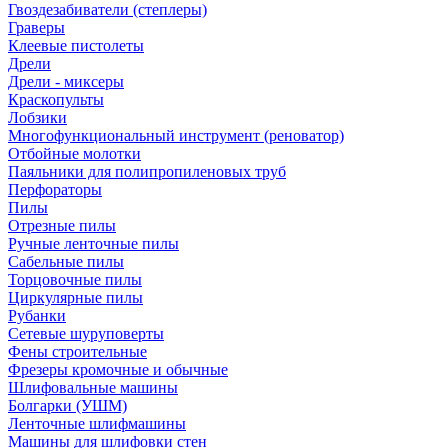
Гвоздезабиватели (степлеры)
Граверы
Клеевые пистолеты
Дрели
Дрели - миксеры
Краскопульты
Лобзики
Многофункциональный инструмент (реноватор)
Отбойные молотки
Паяльники для полипропиленовых труб
Перфораторы
Пилы
Отрезные пилы
Ручные ленточные пилы
Сабельные пилы
Торцовочные пилы
Циркулярные пилы
Рубанки
Сетевые шуруповерты
Фены строительные
Фрезеры кромочные и обычные
Шлифовальные машины
Болгарки (УШМ)
Ленточные шлифмашины
Машины для шлифовки стен