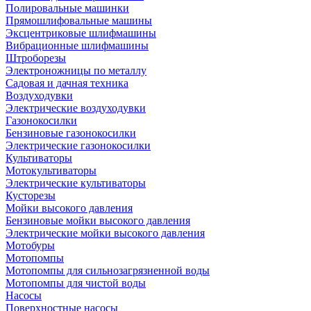
Полировальные машинки
Прямошлифовальные машины
Эксцентриковые шлифмашины
Вибрационные шлифмашины
Штроборезы
Электроножницы по металлу
Садовая и дачная техника
Воздуходувки
Электрические воздуходувки
Газонокосилки
Бензиновые газонокосилки
Электрические газонокосилки
Культиваторы
Мотокультиваторы
Электрические культиваторы
Кусторезы
Мойки высокого давления
Бензиновые мойки высокого давления
Электрические мойки высокого давления
Мотобуры
Мотопомпы
Мотопомпы для сильнозагрязненной воды
Мотопомпы для чистой воды
Насосы
Поверхностные насосы