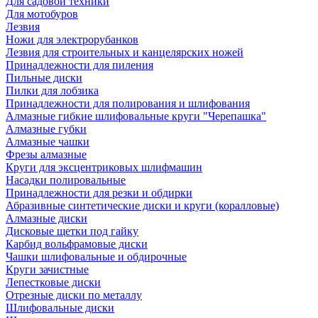
Для садовой техники
Для мотобуров
Лезвия
Ножи для электрорубанков
Лезвия для строительных и канцелярских ножей
Принадлежности для пиления
Пильные диски
Пилки для лобзика
Принадлежности для полирования и шлифования
Алмазные гибкие шлифовальные круги "Черепашка"
Алмазные губки
Алмазные чашки
Фрезы алмазные
Круги для эксцентриковых шлифмашин
Насадки полировальные
Принадлежности для резки и обдирки
Абразивные синтетические диски и круги (коралловые)
Алмазные диски
Дисковые щетки под гайку
Карбид вольфрамовые диски
Чашки шлифовальные и обдирочные
Круги зачистные
Лепестковые диски
Отрезные диски по металлу
Шлифовальные диски