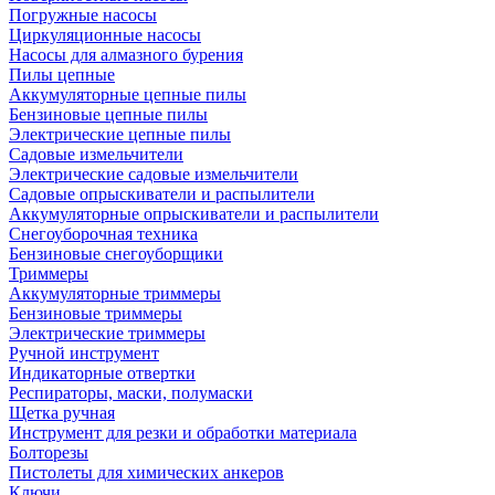
Погружные насосы
Циркуляционные насосы
Насосы для алмазного бурения
Пилы цепные
Аккумуляторные цепные пилы
Бензиновые цепные пилы
Электрические цепные пилы
Садовые измельчители
Электрические садовые измельчители
Садовые опрыскиватели и распылители
Аккумуляторные опрыскиватели и распылители
Снегоуборочная техника
Бензиновые снегоуборщики
Триммеры
Аккумуляторные триммеры
Бензиновые триммеры
Электрические триммеры
Ручной инструмент
Индикаторные отвертки
Респираторы, маски, полумаски
Щетка ручная
Инструмент для резки и обработки материала
Болторезы
Пистолеты для химических анкеров
Ключи