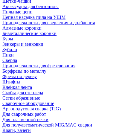
Щетки-чашки
Аксессуары для бензопилы
Пильные цепи
Цепная насадка-пила на УШМ
Принадлежности для сверления и долбления
Алмазные коронки
Биметаллические коронки
Буры
Зенкеры и зенковки
Зубило
Пики
Сверла
Принадлежности для фрезерования
Борфрезы по металлу
Фрезы по дереву
Штифты
Клейкая лента
Скобы для степлера
Сетки абразивные
Сварочное оборудование
Аргонодуговая сварка (TIG)
Для сварочных работ
Для плазменной резки
Для полуавтоматической MIG/MAG сварки
Краги, вачеги