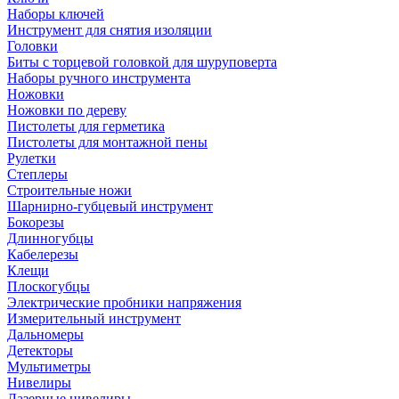
Наборы ключей
Инструмент для снятия изоляции
Головки
Биты с торцевой головкой для шуруповерта
Наборы ручного инструмента
Ножовки
Ножовки по дереву
Пистолеты для герметика
Пистолеты для монтажной пены
Рулетки
Степлеры
Строительные ножи
Шарнирно-губцевый инструмент
Бокорезы
Длинногубцы
Кабелерезы
Клещи
Плоскогубцы
Электрические пробники напряжения
Измерительный инструмент
Дальномеры
Детекторы
Мультиметры
Нивелиры
Лазерные нивелиры