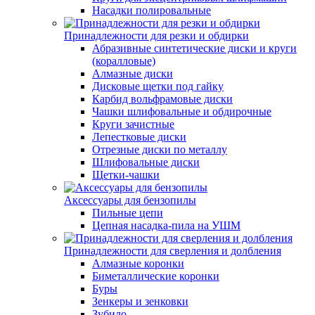
Насадки полировальные
Принадлежности для резки и обдирки
Абразивные синтетические диски и круги
(коралловые)
Алмазные диски
Дисковые щетки под гайку
Карбид вольфрамовые диски
Чашки шлифовальные и обдирочные
Круги зачистные
Лепестковые диски
Отрезные диски по металлу
Шлифовальные диски
Щетки-чашки
Аксессуары для бензопилы
Пильные цепи
Цепная насадка-пила на УШМ
Принадлежности для сверления и долбления
Алмазные коронки
Биметаллические коронки
Буры
Зенкеры и зенковки
Зубило