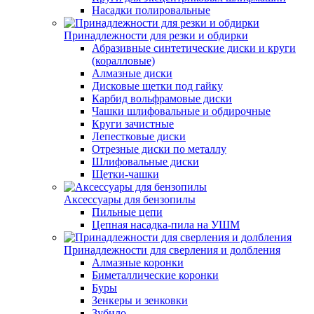
Насадки полировальные
Принадлежности для резки и обдирки
Абразивные синтетические диски и круги
(коралловые)
Алмазные диски
Дисковые щетки под гайку
Карбид вольфрамовые диски
Чашки шлифовальные и обдирочные
Круги зачистные
Лепестковые диски
Отрезные диски по металлу
Шлифовальные диски
Щетки-чашки
Аксессуары для бензопилы
Пильные цепи
Цепная насадка-пила на УШМ
Принадлежности для сверления и долбления
Алмазные коронки
Биметаллические коронки
Буры
Зенкеры и зенковки
Зубило