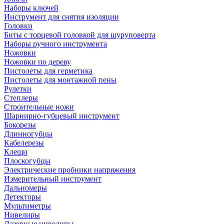
Наборы ключей
Инструмент для снятия изоляции
Головки
Биты с торцевой головкой для шуруповерта
Наборы ручного инструмента
Ножовки
Ножовки по дереву
Пистолеты для герметика
Пистолеты для монтажной пены
Рулетки
Степлеры
Строительные ножи
Шарнирно-губцевый инструмент
Бокорезы
Длинногубцы
Кабелерезы
Клещи
Плоскогубцы
Электрические пробники напряжения
Измерительный инструмент
Дальномеры
Детекторы
Мультиметры
Нивелиры
Лазерные нивелиры