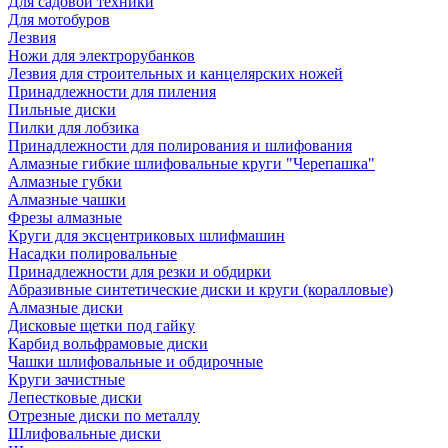
Для садовой техники
Для мотобуров
Лезвия
Ножи для электрорубанков
Лезвия для строительных и канцелярских ножей
Принадлежности для пиления
Пильные диски
Пилки для лобзика
Принадлежности для полирования и шлифования
Алмазные гибкие шлифовальные круги "Черепашка"
Алмазные губки
Алмазные чашки
Фрезы алмазные
Круги для эксцентриковых шлифмашин
Насадки полировальные
Принадлежности для резки и обдирки
Абразивные синтетические диски и круги (коралловые)
Алмазные диски
Дисковые щетки под гайку
Карбид вольфрамовые диски
Чашки шлифовальные и обдирочные
Круги зачистные
Лепестковые диски
Отрезные диски по металлу
Шлифовальные диски