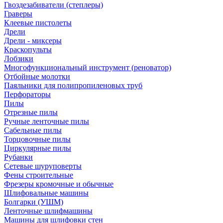
Гвоздезабиватели (степлеры)
Граверы
Клеевые пистолеты
Дрели
Дрели - миксеры
Краскопульты
Лобзики
Многофункциональный инструмент (реноватор)
Отбойные молотки
Паяльники для полипропиленовых труб
Перфораторы
Пилы
Отрезные пилы
Ручные ленточные пилы
Сабельные пилы
Торцовочные пилы
Циркулярные пилы
Рубанки
Сетевые шуруповерты
Фены строительные
Фрезеры кромочные и обычные
Шлифовальные машины
Болгарки (УШМ)
Ленточные шлифмашины
Машины для шлифовки стен