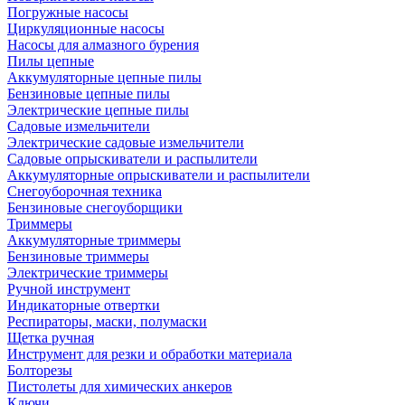
Погружные насосы
Циркуляционные насосы
Насосы для алмазного бурения
Пилы цепные
Аккумуляторные цепные пилы
Бензиновые цепные пилы
Электрические цепные пилы
Садовые измельчители
Электрические садовые измельчители
Садовые опрыскиватели и распылители
Аккумуляторные опрыскиватели и распылители
Снегоуборочная техника
Бензиновые снегоуборщики
Триммеры
Аккумуляторные триммеры
Бензиновые триммеры
Электрические триммеры
Ручной инструмент
Индикаторные отвертки
Респираторы, маски, полумаски
Щетка ручная
Инструмент для резки и обработки материала
Болторезы
Пистолеты для химических анкеров
Ключи