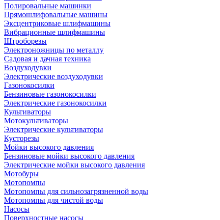
Полировальные машинки
Прямошлифовальные машины
Эксцентриковые шлифмашины
Вибрационные шлифмашины
Штроборезы
Электроножницы по металлу
Садовая и дачная техника
Воздуходувки
Электрические воздуходувки
Газонокосилки
Бензиновые газонокосилки
Электрические газонокосилки
Культиваторы
Мотокультиваторы
Электрические культиваторы
Кусторезы
Мойки высокого давления
Бензиновые мойки высокого давления
Электрические мойки высокого давления
Мотобуры
Мотопомпы
Мотопомпы для сильнозагрязненной воды
Мотопомпы для чистой воды
Насосы
Поверхностные насосы