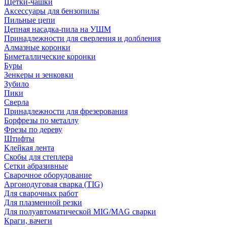
Щетки-чашки
Аксессуары для бензопилы
Пильные цепи
Цепная насадка-пила на УШМ
Принадлежности для сверления и долбления
Алмазные коронки
Биметаллические коронки
Буры
Зенкеры и зенковки
Зубило
Пики
Сверла
Принадлежности для фрезерования
Борфрезы по металлу
Фрезы по дереву
Штифты
Клейкая лента
Скобы для степлера
Сетки абразивные
Сварочное оборудование
Аргонодуговая сварка (TIG)
Для сварочных работ
Для плазменной резки
Для полуавтоматической MIG/MAG сварки
Краги, вачеги