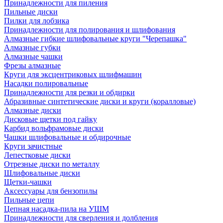
Принадлежности для пиления
Пильные диски
Пилки для лобзика
Принадлежности для полирования и шлифования
Алмазные гибкие шлифовальные круги "Черепашка"
Алмазные губки
Алмазные чашки
Фрезы алмазные
Круги для эксцентриковых шлифмашин
Насадки полировальные
Принадлежности для резки и обдирки
Абразивные синтетические диски и круги (коралловые)
Алмазные диски
Дисковые щетки под гайку
Карбид вольфрамовые диски
Чашки шлифовальные и обдирочные
Круги зачистные
Лепестковые диски
Отрезные диски по металлу
Шлифовальные диски
Щетки-чашки
Аксессуары для бензопилы
Пильные цепи
Цепная насадка-пила на УШМ
Принадлежности для сверления и долбления