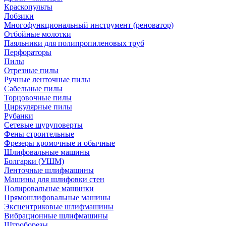
Краскопульты
Лобзики
Многофункциональный инструмент (реноватор)
Отбойные молотки
Паяльники для полипропиленовых труб
Перфораторы
Пилы
Отрезные пилы
Ручные ленточные пилы
Сабельные пилы
Торцовочные пилы
Циркулярные пилы
Рубанки
Сетевые шуруповерты
Фены строительные
Фрезеры кромочные и обычные
Шлифовальные машины
Болгарки (УШМ)
Ленточные шлифмашины
Машины для шлифовки стен
Полировальные машинки
Прямошлифовальные машины
Эксцентриковые шлифмашины
Вибрационные шлифмашины
Штроборезы