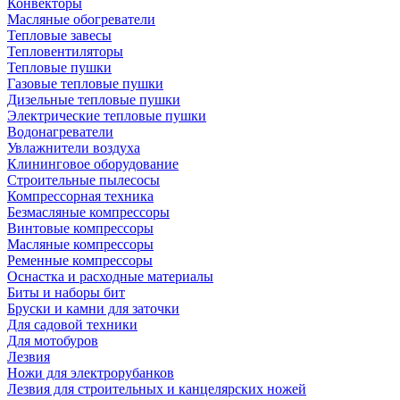
Конвекторы
Масляные обогреватели
Тепловые завесы
Тепловентиляторы
Тепловые пушки
Газовые тепловые пушки
Дизельные тепловые пушки
Электрические тепловые пушки
Водонагреватели
Увлажнители воздуха
Клининговое оборудование
Строительные пылесосы
Компрессорная техника
Безмасляные компрессоры
Винтовые компрессоры
Масляные компрессоры
Ременные компрессоры
Оснастка и расходные материалы
Биты и наборы бит
Бруски и камни для заточки
Для садовой техники
Для мотобуров
Лезвия
Ножи для электрорубанков
Лезвия для строительных и канцелярских ножей