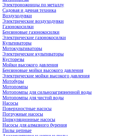
Электроножницы по металлу
Садовая и дачная техника
Воздуходувки
Электрические воздуходувки
Газонокосилки
Бензиновые газонокосилки
Электрические газонокосилки
Культиваторы
Мотокультиваторы
Электрические культиваторы
Кусторезы
Мойки высокого давления
Бензиновые мойки высокого давления
Электрические мойки высокого давления
Мотобуры
Мотопомпы
Мотопомпы для сильнозагрязненной воды
Мотопомпы для чистой воды
Насосы
Поверхностные насосы
Погружные насосы
Циркуляционные насосы
Насосы для алмазного бурения
Пилы цепные
Аккумуляторные цепные пилы