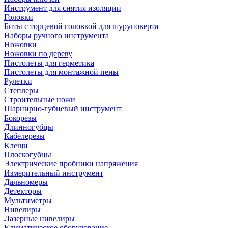
Инструмент для снятия изоляции
Головки
Биты с торцевой головкой для шуруповерта
Наборы ручного инструмента
Ножовки
Ножовки по дереву
Пистолеты для герметика
Пистолеты для монтажной пены
Рулетки
Степлеры
Строительные ножи
Шарнирно-губцевый инструмент
Бокорезы
Длинногубцы
Кабелерезы
Клещи
Плоскогубцы
Электрические пробники напряжения
Измерительный инструмент
Дальномеры
Детекторы
Мультиметры
Нивелиры
Лазерные нивелиры
Климатическое оборудование