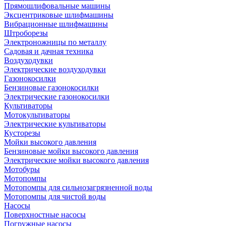
Прямошлифовальные машины
Эксцентриковые шлифмашины
Вибрационные шлифмашины
Штроборезы
Электроножницы по металлу
Садовая и дачная техника
Воздуходувки
Электрические воздуходувки
Газонокосилки
Бензиновые газонокосилки
Электрические газонокосилки
Культиваторы
Мотокультиваторы
Электрические культиваторы
Кусторезы
Мойки высокого давления
Бензиновые мойки высокого давления
Электрические мойки высокого давления
Мотобуры
Мотопомпы
Мотопомпы для сильнозагрязненной воды
Мотопомпы для чистой воды
Насосы
Поверхностные насосы
Погружные насосы