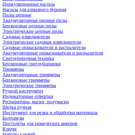
Циркуляционные насосы
Насосы для алмазного бурения
Пилы цепные
Аккумуляторные цепные пилы
Бензиновые цепные пилы
Электрические цепные пилы
Садовые измельчители
Электрические садовые измельчители
Садовые опрыскиватели и распылители
Аккумуляторные опрыскиватели и распылители
Снегоуборочная техника
Бензиновые снегоуборщики
Триммеры
Аккумуляторные триммеры
Бензиновые триммеры
Электрические триммеры
Ручной инструмент
Индикаторные отвертки
Респираторы, маски, полумаски
Щетка ручная
Инструмент для резки и обработки материала
Болторезы
Пистолеты для химических анкеров
Ключи
Наборы ключей