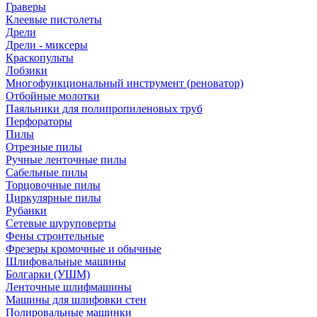
Граверы
Клеевые пистолеты
Дрели
Дрели - миксеры
Краскопульты
Лобзики
Многофункциональный инструмент (реноватор)
Отбойные молотки
Паяльники для полипропиленовых труб
Перфораторы
Пилы
Отрезные пилы
Ручные ленточные пилы
Сабельные пилы
Торцовочные пилы
Циркулярные пилы
Рубанки
Сетевые шуруповерты
Фены строительные
Фрезеры кромочные и обычные
Шлифовальные машины
Болгарки (УШМ)
Ленточные шлифмашины
Машины для шлифовки стен
Полировальные машинки