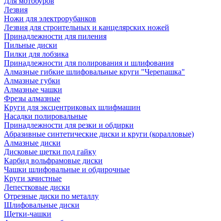
Для мотобуров
Лезвия
Ножи для электрорубанков
Лезвия для строительных и канцелярских ножей
Принадлежности для пиления
Пильные диски
Пилки для лобзика
Принадлежности для полирования и шлифования
Алмазные гибкие шлифовальные круги "Черепашка"
Алмазные губки
Алмазные чашки
Фрезы алмазные
Круги для эксцентриковых шлифмашин
Насадки полировальные
Принадлежности для резки и обдирки
Абразивные синтетические диски и круги (коралловые)
Алмазные диски
Дисковые щетки под гайку
Карбид вольфрамовые диски
Чашки шлифовальные и обдирочные
Круги зачистные
Лепестковые диски
Отрезные диски по металлу
Шлифовальные диски
Щетки-чашки