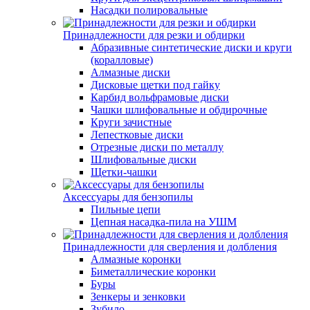
Насадки полировальные
Принадлежности для резки и обдирки
Абразивные синтетические диски и круги
(коралловые)
Алмазные диски
Дисковые щетки под гайку
Карбид вольфрамовые диски
Чашки шлифовальные и обдирочные
Круги зачистные
Лепестковые диски
Отрезные диски по металлу
Шлифовальные диски
Щетки-чашки
Аксессуары для бензопилы
Пильные цепи
Цепная насадка-пила на УШМ
Принадлежности для сверления и долбления
Алмазные коронки
Биметаллические коронки
Буры
Зенкеры и зенковки
Зубило