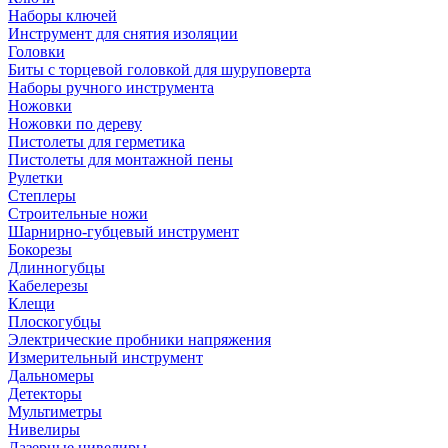
Наборы ключей
Инструмент для снятия изоляции
Головки
Биты с торцевой головкой для шуруповерта
Наборы ручного инструмента
Ножовки
Ножовки по дереву
Пистолеты для герметика
Пистолеты для монтажной пены
Рулетки
Степлеры
Строительные ножи
Шарнирно-губцевый инструмент
Бокорезы
Длинногубцы
Кабелерезы
Клещи
Плоскогубцы
Электрические пробники напряжения
Измерительный инструмент
Дальномеры
Детекторы
Мультиметры
Нивелиры
Лазерные нивелиры