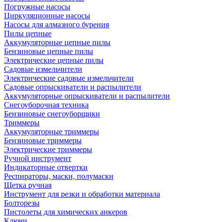
Погружные насосы
Циркуляционные насосы
Насосы для алмазного бурения
Пилы цепные
Аккумуляторные цепные пилы
Бензиновые цепные пилы
Электрические цепные пилы
Садовые измельчители
Электрические садовые измельчители
Садовые опрыскиватели и распылители
Аккумуляторные опрыскиватели и распылители
Снегоуборочная техника
Бензиновые снегоуборщики
Триммеры
Аккумуляторные триммеры
Бензиновые триммеры
Электрические триммеры
Ручной инструмент
Индикаторные отвертки
Респираторы, маски, полумаски
Щетка ручная
Инструмент для резки и обработки материала
Болторезы
Пистолеты для химических анкеров
Ключи