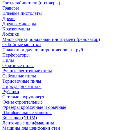
Гвоздезабиватели (степлеры)
Граверы
Клеевые пистолеты
Дрели
Дрели - миксеры
Краскопульты
Лобзики
Многофункциональный инструмент (реноватор)
Отбойные молотки
Паяльники для полипропиленовых труб
Перфораторы
Пилы
Отрезные пилы
Ручные ленточные пилы
Сабельные пилы
Торцовочные пилы
Циркулярные пилы
Рубанки
Сетевые шуруповерты
Фены строительные
Фрезеры кромочные и обычные
Шлифовальные машины
Болгарки (УШМ)
Ленточные шлифмашины
Машины для шлифовки стен