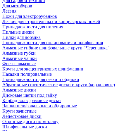
Для садовой техники
Для мотобуров
Лезвия
Ножи для электрорубанков
Лезвия для строительных и канцелярских ножей
Принадлежности для пиления
Пильные диски
Пилки для лобзика
Принадлежности для полирования и шлифования
Алмазные гибкие шлифовальные круги "Черепашка"
Алмазные губки
Алмазные чашки
Фрезы алмазные
Круги для эксцентриковых шлифмашин
Насадки полировальные
Принадлежности для резки и обдирки
Абразивные синтетические диски и круги (коралловые)
Алмазные диски
Дисковые щетки под гайку
Карбид вольфрамовые диски
Чашки шлифовальные и обдирочные
Круги зачистные
Лепестковые диски
Отрезные диски по металлу
Шлифовальные диски