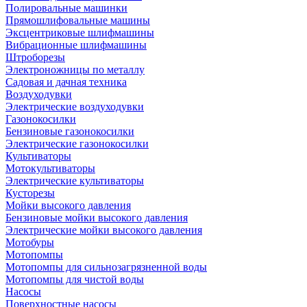
Полировальные машинки
Прямошлифовальные машины
Эксцентриковые шлифмашины
Вибрационные шлифмашины
Штроборезы
Электроножницы по металлу
Садовая и дачная техника
Воздуходувки
Электрические воздуходувки
Газонокосилки
Бензиновые газонокосилки
Электрические газонокосилки
Культиваторы
Мотокультиваторы
Электрические культиваторы
Кусторезы
Мойки высокого давления
Бензиновые мойки высокого давления
Электрические мойки высокого давления
Мотобуры
Мотопомпы
Мотопомпы для сильнозагрязненной воды
Мотопомпы для чистой воды
Насосы
Поверхностные насосы