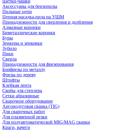
Щетки-чашки
Аксессуары для бензопилы
Пильные цепи
Цепная насадка-пила на УШМ
Принадлежности для сверления и долбления
Алмазные коронки
Биметаллические коронки
Буры
Зенкеры и зенковки
Зубило
Пики
Сверла
Принадлежности для фрезерования
Борфрезы по металлу
Фрезы по дереву
Штифты
Клейкая лента
Скобы для степлера
Сетки абразивные
Сварочное оборудование
Аргонодуговая сварка (TIG)
Для сварочных работ
Для плазменной резки
Для полуавтоматической MIG/MAG сварки
Краги, вачеги