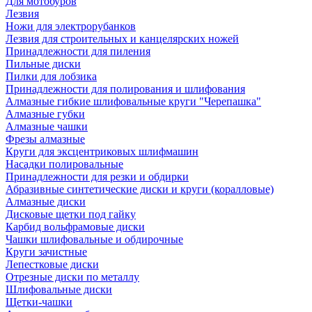
Для мотобуров
Лезвия
Ножи для электрорубанков
Лезвия для строительных и канцелярских ножей
Принадлежности для пиления
Пильные диски
Пилки для лобзика
Принадлежности для полирования и шлифования
Алмазные гибкие шлифовальные круги "Черепашка"
Алмазные губки
Алмазные чашки
Фрезы алмазные
Круги для эксцентриковых шлифмашин
Насадки полировальные
Принадлежности для резки и обдирки
Абразивные синтетические диски и круги (коралловые)
Алмазные диски
Дисковые щетки под гайку
Карбид вольфрамовые диски
Чашки шлифовальные и обдирочные
Круги зачистные
Лепестковые диски
Отрезные диски по металлу
Шлифовальные диски
Щетки-чашки