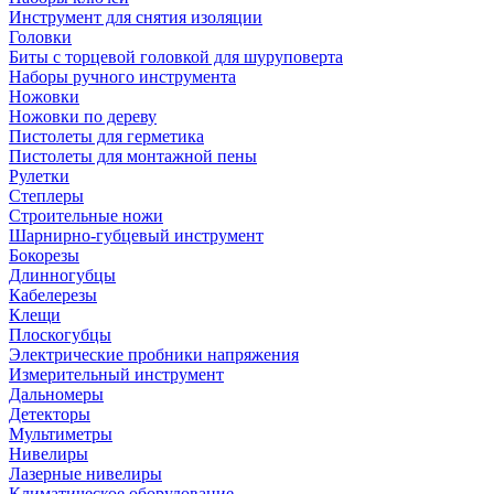
Инструмент для снятия изоляции
Головки
Биты с торцевой головкой для шуруповерта
Наборы ручного инструмента
Ножовки
Ножовки по дереву
Пистолеты для герметика
Пистолеты для монтажной пены
Рулетки
Степлеры
Строительные ножи
Шарнирно-губцевый инструмент
Бокорезы
Длинногубцы
Кабелерезы
Клещи
Плоскогубцы
Электрические пробники напряжения
Измерительный инструмент
Дальномеры
Детекторы
Мультиметры
Нивелиры
Лазерные нивелиры
Климатическое оборудование