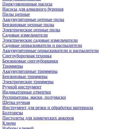
Циркуляционные насосы
Насосы для алмазного бурения
Пилы цепные
Аккумуляторные цепные пилы
Бензиновые цепные пилы
Электрические цепные пилы
Садовые измельчители
Электрические садовые измельчители
Садовые опрыскиватели и распылители
Аккумуляторные опрыскиватели и распылители
Снегоуборочная техника
Бензиновые снегоуборщики
Триммеры
Аккумуляторные триммеры
Бензиновые триммеры
Электрические триммеры
Ручной инструмент
Индикаторные отвертки
Респираторы, маски, полумаски
Щетка ручная
Инструмент для резки и обработки материала
Болторезы
Пистолеты для химических анкеров
Ключи
Наборы ключей