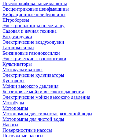
Прямошлифовальные машины
Эксцентриковые шлифмашины
Вибрационные шлифмашины
Штроборезы
Электроножницы по металлу
Садовая и дачная техника
Воздуходувки
Электрические воздуходувки
Газонокосилки
Бензиновые газонокосилки
Электрические газонокосилки
Культиваторы
Мотокультиваторы
Электрические культиваторы
Кусторезы
Мойки высокого давления
Бензиновые мойки высокого давления
Электрические мойки высокого давления
Мотобуры
Мотопомпы
Мотопомпы для сильнозагрязненной воды
Мотопомпы для чистой воды
Насосы
Поверхностные насосы
Погружные насосы