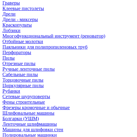
Граверы
Клеевые пистолеты
Дрели
Дрели - миксеры
Краскопульты
Лобзики
Многофункциональный инструмент (реноватор)
Отбойные молотки
Паяльники для полипропиленовых труб
Перфораторы
Пилы
Отрезные пилы
Ручные ленточные пилы
Сабельные пилы
Торцовочные пилы
Циркулярные пилы
Рубанки
Сетевые шуруповерты
Фены строительные
Фрезеры кромочные и обычные
Шлифовальные машины
Болгарки (УШМ)
Ленточные шлифмашины
Машины для шлифовки стен
Полировальные машинки