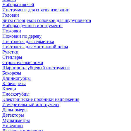
Наборы ключей
Инструмент для снятия изоляции
Головки
Биты с торцевой головкой для шуруповерта
Наборы ручного инструмента
Ножовки
Ножовки по дереву
Пистолеты для герметика
Пистолеты для монтажной пены
Рулетки
Степлеры
Строительные ножи
Шарнирно-губцевый инструмент
Бокорезы
Длинногубцы
Кабелерезы
Клещи
Плоскогубцы
Электрические пробники напряжения
Измерительный инструмент
Дальномеры
Детекторы
Мультиметры
Нивелиры
Лазерные нивелиры