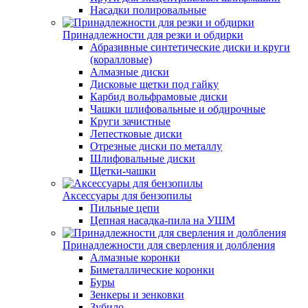
Насадки полировальные
Принадлежности для резки и обдирки
Абразивные синтетические диски и круги
(коралловые)
Алмазные диски
Дисковые щетки под гайку
Карбид вольфрамовые диски
Чашки шлифовальные и обдирочные
Круги зачистные
Лепестковые диски
Отрезные диски по металлу
Шлифовальные диски
Щетки-чашки
Аксессуары для бензопилы
Пильные цепи
Цепная насадка-пила на УШМ
Принадлежности для сверления и долбления
Алмазные коронки
Биметаллические коронки
Буры
Зенкеры и зенковки
Зубило