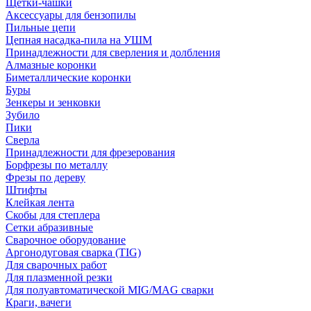
Щетки-чашки
Аксессуары для бензопилы
Пильные цепи
Цепная насадка-пила на УШМ
Принадлежности для сверления и долбления
Алмазные коронки
Биметаллические коронки
Буры
Зенкеры и зенковки
Зубило
Пики
Сверла
Принадлежности для фрезерования
Борфрезы по металлу
Фрезы по дереву
Штифты
Клейкая лента
Скобы для степлера
Сетки абразивные
Сварочное оборудование
Аргонодуговая сварка (TIG)
Для сварочных работ
Для плазменной резки
Для полуавтоматической MIG/MAG сварки
Краги, вачеги