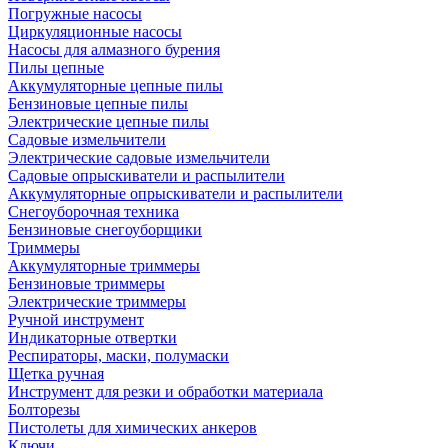
Погружные насосы
Циркуляционные насосы
Насосы для алмазного бурения
Пилы цепные
Аккумуляторные цепные пилы
Бензиновые цепные пилы
Электрические цепные пилы
Садовые измельчители
Электрические садовые измельчители
Садовые опрыскиватели и распылители
Аккумуляторные опрыскиватели и распылители
Снегоуборочная техника
Бензиновые снегоуборщики
Триммеры
Аккумуляторные триммеры
Бензиновые триммеры
Электрические триммеры
Ручной инструмент
Индикаторные отвертки
Респираторы, маски, полумаски
Щетка ручная
Инструмент для резки и обработки материала
Болторезы
Пистолеты для химических анкеров
Ключи