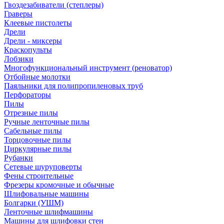
Гвоздезабиватели (степлеры)
Граверы
Клеевые пистолеты
Дрели
Дрели - миксеры
Краскопульты
Лобзики
Многофункциональный инструмент (реноватор)
Отбойные молотки
Паяльники для полипропиленовых труб
Перфораторы
Пилы
Отрезные пилы
Ручные ленточные пилы
Сабельные пилы
Торцовочные пилы
Циркулярные пилы
Рубанки
Сетевые шуруповерты
Фены строительные
Фрезеры кромочные и обычные
Шлифовальные машины
Болгарки (УШМ)
Ленточные шлифмашины
Машины для шлифовки стен