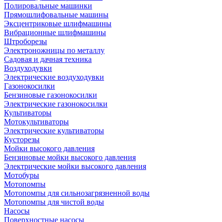
Полировальные машинки
Прямошлифовальные машины
Эксцентриковые шлифмашины
Вибрационные шлифмашины
Штроборезы
Электроножницы по металлу
Садовая и дачная техника
Воздуходувки
Электрические воздуходувки
Газонокосилки
Бензиновые газонокосилки
Электрические газонокосилки
Культиваторы
Мотокультиваторы
Электрические культиваторы
Кусторезы
Мойки высокого давления
Бензиновые мойки высокого давления
Электрические мойки высокого давления
Мотобуры
Мотопомпы
Мотопомпы для сильнозагрязненной воды
Мотопомпы для чистой воды
Насосы
Поверхностные насосы