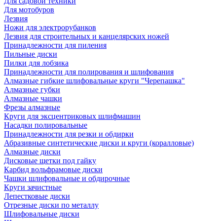
Для садовой техники
Для мотобуров
Лезвия
Ножи для электрорубанков
Лезвия для строительных и канцелярских ножей
Принадлежности для пиления
Пильные диски
Пилки для лобзика
Принадлежности для полирования и шлифования
Алмазные гибкие шлифовальные круги "Черепашка"
Алмазные губки
Алмазные чашки
Фрезы алмазные
Круги для эксцентриковых шлифмашин
Насадки полировальные
Принадлежности для резки и обдирки
Абразивные синтетические диски и круги (коралловые)
Алмазные диски
Дисковые щетки под гайку
Карбид вольфрамовые диски
Чашки шлифовальные и обдирочные
Круги зачистные
Лепестковые диски
Отрезные диски по металлу
Шлифовальные диски