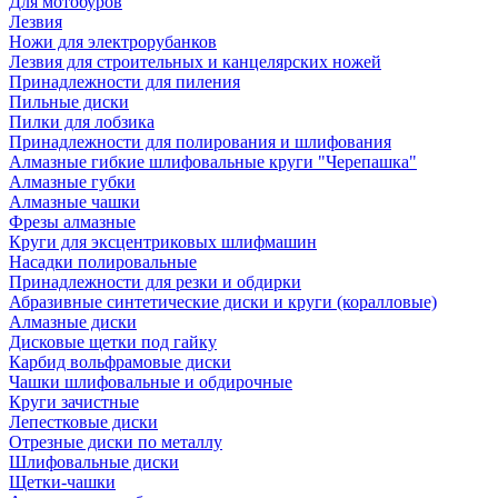
Для мотобуров
Лезвия
Ножи для электрорубанков
Лезвия для строительных и канцелярских ножей
Принадлежности для пиления
Пильные диски
Пилки для лобзика
Принадлежности для полирования и шлифования
Алмазные гибкие шлифовальные круги "Черепашка"
Алмазные губки
Алмазные чашки
Фрезы алмазные
Круги для эксцентриковых шлифмашин
Насадки полировальные
Принадлежности для резки и обдирки
Абразивные синтетические диски и круги (коралловые)
Алмазные диски
Дисковые щетки под гайку
Карбид вольфрамовые диски
Чашки шлифовальные и обдирочные
Круги зачистные
Лепестковые диски
Отрезные диски по металлу
Шлифовальные диски
Щетки-чашки