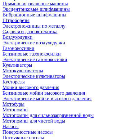
Прямошлифовальные машины
Эксцентриковые шлифмашины
Вибрационные шлифмашины
Штроборезы
Электроножницы по металлу
Садовая и дачная техника
Воздуходувки
Электрические воздуходувки
Газонокосилки
Бензиновые газонокосилки
Электрические газонокосилки
Культиваторы
Мотокультиваторы
Электрические культиваторы
Кусторезы
Мойки высокого давления
Бензиновые мойки высокого давления
Электрические мойки высокого давления
Мотобуры
Мотопомпы
Мотопомпы для сильнозагрязненной воды
Мотопомпы для чистой воды
Насосы
Поверхностные насосы
Погружные насосы