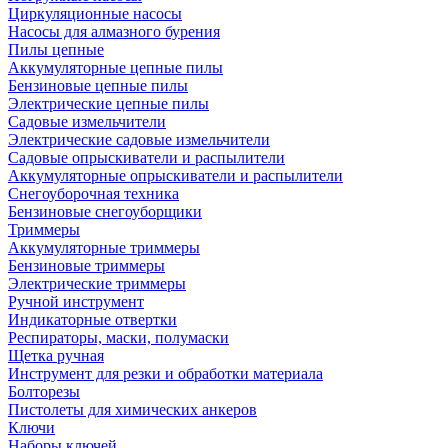
Циркуляционные насосы
Насосы для алмазного бурения
Пилы цепные
Аккумуляторные цепные пилы
Бензиновые цепные пилы
Электрические цепные пилы
Садовые измельчители
Электрические садовые измельчители
Садовые опрыскиватели и распылители
Аккумуляторные опрыскиватели и распылители
Снегоуборочная техника
Бензиновые снегоуборщики
Триммеры
Аккумуляторные триммеры
Бензиновые триммеры
Электрические триммеры
Ручной инструмент
Индикаторные отвертки
Респираторы, маски, полумаски
Щетка ручная
Инструмент для резки и обработки материала
Болторезы
Пистолеты для химических анкеров
Ключи
Наборы ключей