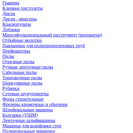
Граверы
Клеевые пистолеты
Дрели
Дрели - миксеры
Краскопульты
Лобзики
Многофункциональный инструмент (реноватор)
Отбойные молотки
Паяльники для полипропиленовых труб
Перфораторы
Пилы
Отрезные пилы
Ручные ленточные пилы
Сабельные пилы
Торцовочные пилы
Циркулярные пилы
Рубанки
Сетевые шуруповерты
Фены строительные
Фрезеры кромочные и обычные
Шлифовальные машины
Болгарки (УШМ)
Ленточные шлифмашины
Машины для шлифовки стен
Полировальные машинки