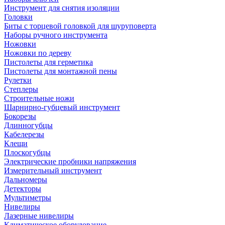
Инструмент для снятия изоляции
Головки
Биты с торцевой головкой для шуруповерта
Наборы ручного инструмента
Ножовки
Ножовки по дереву
Пистолеты для герметика
Пистолеты для монтажной пены
Рулетки
Степлеры
Строительные ножи
Шарнирно-губцевый инструмент
Бокорезы
Длинногубцы
Кабелерезы
Клещи
Плоскогубцы
Электрические пробники напряжения
Измерительный инструмент
Дальномеры
Детекторы
Мультиметры
Нивелиры
Лазерные нивелиры
Климатическое оборудование