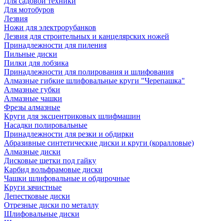
Для садовой техники
Для мотобуров
Лезвия
Ножи для электрорубанков
Лезвия для строительных и канцелярских ножей
Принадлежности для пиления
Пильные диски
Пилки для лобзика
Принадлежности для полирования и шлифования
Алмазные гибкие шлифовальные круги "Черепашка"
Алмазные губки
Алмазные чашки
Фрезы алмазные
Круги для эксцентриковых шлифмашин
Насадки полировальные
Принадлежности для резки и обдирки
Абразивные синтетические диски и круги (коралловые)
Алмазные диски
Дисковые щетки под гайку
Карбид вольфрамовые диски
Чашки шлифовальные и обдирочные
Круги зачистные
Лепестковые диски
Отрезные диски по металлу
Шлифовальные диски