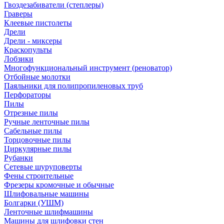
Гвоздезабиватели (степлеры)
Граверы
Клеевые пистолеты
Дрели
Дрели - миксеры
Краскопульты
Лобзики
Многофункциональный инструмент (реноватор)
Отбойные молотки
Паяльники для полипропиленовых труб
Перфораторы
Пилы
Отрезные пилы
Ручные ленточные пилы
Сабельные пилы
Торцовочные пилы
Циркулярные пилы
Рубанки
Сетевые шуруповерты
Фены строительные
Фрезеры кромочные и обычные
Шлифовальные машины
Болгарки (УШМ)
Ленточные шлифмашины
Машины для шлифовки стен