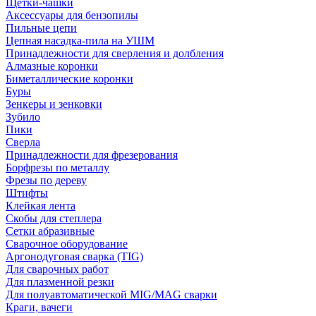
Щетки-чашки
Аксессуары для бензопилы
Пильные цепи
Цепная насадка-пила на УШМ
Принадлежности для сверления и долбления
Алмазные коронки
Биметаллические коронки
Буры
Зенкеры и зенковки
Зубило
Пики
Сверла
Принадлежности для фрезерования
Борфрезы по металлу
Фрезы по дереву
Штифты
Клейкая лента
Скобы для степлера
Сетки абразивные
Сварочное оборудование
Аргонодуговая сварка (TIG)
Для сварочных работ
Для плазменной резки
Для полуавтоматической MIG/MAG сварки
Краги, вачеги