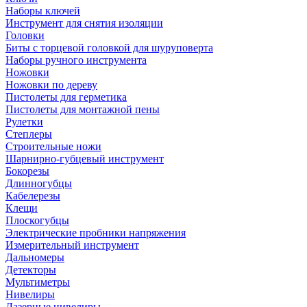
Наборы ключей
Инструмент для снятия изоляции
Головки
Биты с торцевой головкой для шуруповерта
Наборы ручного инструмента
Ножовки
Ножовки по дереву
Пистолеты для герметика
Пистолеты для монтажной пены
Рулетки
Степлеры
Строительные ножи
Шарнирно-губцевый инструмент
Бокорезы
Длинногубцы
Кабелерезы
Клещи
Плоскогубцы
Электрические пробники напряжения
Измерительный инструмент
Дальномеры
Детекторы
Мультиметры
Нивелиры
Лазерные нивелиры