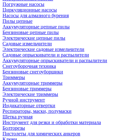
Погружные насосы
Циркуляционные насосы
Насосы для алмазного бурения
Пилы цепные
Аккумуляторные цепные пилы
Бензиновые цепные пилы
Электрические цепные пилы
Садовые измельчители
Электрические садовые измельчители
Садовые опрыскиватели и распылители
Аккумуляторные опрыскиватели и распылители
Снегоуборочная техника
Бензиновые снегоуборщики
Триммеры
Аккумуляторные триммеры
Бензиновые триммеры
Электрические триммеры
Ручной инструмент
Индикаторные отвертки
Респираторы, маски, полумаски
Щетка ручная
Инструмент для резки и обработки материала
Болторезы
Пистолеты для химических анкеров
Ключи