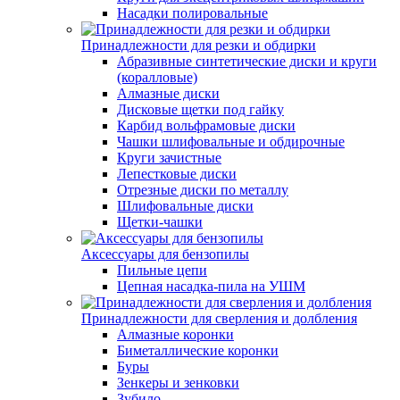
Насадки полировальные
Принадлежности для резки и обдирки
Абразивные синтетические диски и круги
(коралловые)
Алмазные диски
Дисковые щетки под гайку
Карбид вольфрамовые диски
Чашки шлифовальные и обдирочные
Круги зачистные
Лепестковые диски
Отрезные диски по металлу
Шлифовальные диски
Щетки-чашки
Аксессуары для бензопилы
Пильные цепи
Цепная насадка-пила на УШМ
Принадлежности для сверления и долбления
Алмазные коронки
Биметаллические коронки
Буры
Зенкеры и зенковки
Зубило