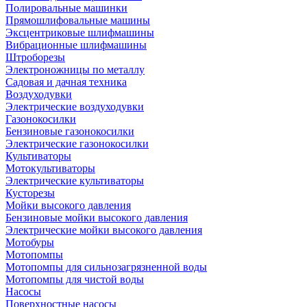
Полировальные машинки
Прямошлифовальные машины
Эксцентриковые шлифмашины
Вибрационные шлифмашины
Штроборезы
Электроножницы по металлу
Садовая и дачная техника
Воздуходувки
Электрические воздуходувки
Газонокосилки
Бензиновые газонокосилки
Электрические газонокосилки
Культиваторы
Мотокультиваторы
Электрические культиваторы
Кусторезы
Мойки высокого давления
Бензиновые мойки высокого давления
Электрические мойки высокого давления
Мотобуры
Мотопомпы
Мотопомпы для сильнозагрязненной воды
Мотопомпы для чистой воды
Насосы
Поверхностные насосы