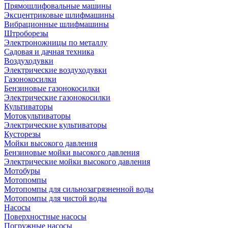
Прямошлифовальные машины
Эксцентриковые шлифмашины
Вибрационные шлифмашины
Штроборезы
Электроножницы по металлу
Садовая и дачная техника
Воздуходувки
Электрические воздуходувки
Газонокосилки
Бензиновые газонокосилки
Электрические газонокосилки
Культиваторы
Мотокультиваторы
Электрические культиваторы
Кусторезы
Мойки высокого давления
Бензиновые мойки высокого давления
Электрические мойки высокого давления
Мотобуры
Мотопомпы
Мотопомпы для сильнозагрязненной воды
Мотопомпы для чистой воды
Насосы
Поверхностные насосы
Погружные насосы