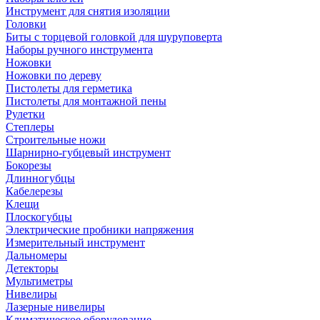
Инструмент для снятия изоляции
Головки
Биты с торцевой головкой для шуруповерта
Наборы ручного инструмента
Ножовки
Ножовки по дереву
Пистолеты для герметика
Пистолеты для монтажной пены
Рулетки
Степлеры
Строительные ножи
Шарнирно-губцевый инструмент
Бокорезы
Длинногубцы
Кабелерезы
Клещи
Плоскогубцы
Электрические пробники напряжения
Измерительный инструмент
Дальномеры
Детекторы
Мультиметры
Нивелиры
Лазерные нивелиры
Климатическое оборудование