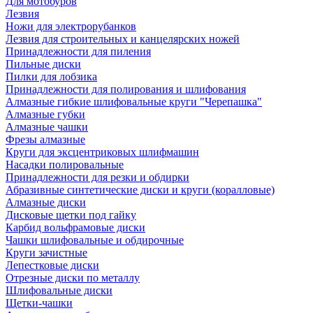
Для мотобуров
Лезвия
Ножи для электрорубанков
Лезвия для строительных и канцелярских ножей
Принадлежности для пиления
Пильные диски
Пилки для лобзика
Принадлежности для полирования и шлифования
Алмазные гибкие шлифовальные круги "Черепашка"
Алмазные губки
Алмазные чашки
Фрезы алмазные
Круги для эксцентриковых шлифмашин
Насадки полировальные
Принадлежности для резки и обдирки
Абразивные синтетические диски и круги (коралловые)
Алмазные диски
Дисковые щетки под гайку
Карбид вольфрамовые диски
Чашки шлифовальные и обдирочные
Круги зачистные
Лепестковые диски
Отрезные диски по металлу
Шлифовальные диски
Щетки-чашки