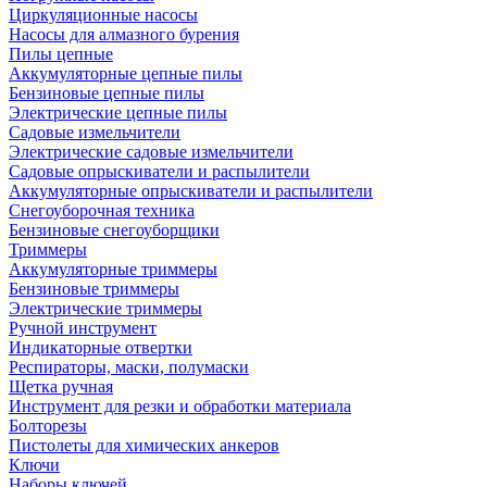
Циркуляционные насосы
Насосы для алмазного бурения
Пилы цепные
Аккумуляторные цепные пилы
Бензиновые цепные пилы
Электрические цепные пилы
Садовые измельчители
Электрические садовые измельчители
Садовые опрыскиватели и распылители
Аккумуляторные опрыскиватели и распылители
Снегоуборочная техника
Бензиновые снегоуборщики
Триммеры
Аккумуляторные триммеры
Бензиновые триммеры
Электрические триммеры
Ручной инструмент
Индикаторные отвертки
Респираторы, маски, полумаски
Щетка ручная
Инструмент для резки и обработки материала
Болторезы
Пистолеты для химических анкеров
Ключи
Наборы ключей