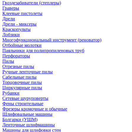
Гвоздезабиватели (степлеры)
Граверы
Клеевые пистолеты
Дрели
Дрели - миксеры
Краскопульты
Лобзики
Многофункциональный инструмент (реноватор)
Отбойные молотки
Паяльники для полипропиленовых труб
Перфораторы
Пилы
Отрезные пилы
Ручные ленточные пилы
Сабельные пилы
Торцовочные пилы
Циркулярные пилы
Рубанки
Сетевые шуруповерты
Фены строительные
Фрезеры кромочные и обычные
Шлифовальные машины
Болгарки (УШМ)
Ленточные шлифмашины
Машины для шлифовки стен