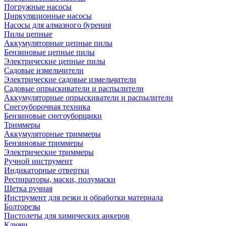
Погружные насосы
Циркуляционные насосы
Насосы для алмазного бурения
Пилы цепные
Аккумуляторные цепные пилы
Бензиновые цепные пилы
Электрические цепные пилы
Садовые измельчители
Электрические садовые измельчители
Садовые опрыскиватели и распылители
Аккумуляторные опрыскиватели и распылители
Снегоуборочная техника
Бензиновые снегоуборщики
Триммеры
Аккумуляторные триммеры
Бензиновые триммеры
Электрические триммеры
Ручной инструмент
Индикаторные отвертки
Респираторы, маски, полумаски
Щетка ручная
Инструмент для резки и обработки материала
Болторезы
Пистолеты для химических анкеров
Ключи