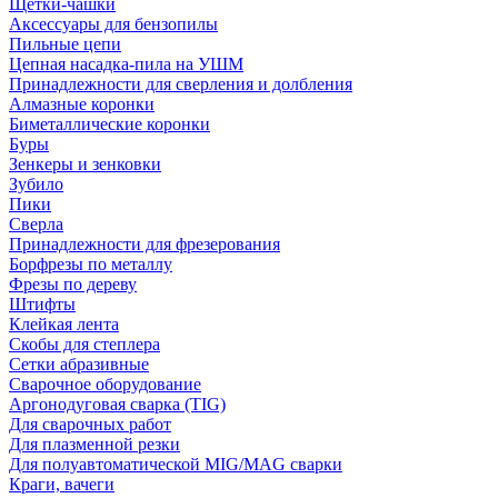
Щетки-чашки
Аксессуары для бензопилы
Пильные цепи
Цепная насадка-пила на УШМ
Принадлежности для сверления и долбления
Алмазные коронки
Биметаллические коронки
Буры
Зенкеры и зенковки
Зубило
Пики
Сверла
Принадлежности для фрезерования
Борфрезы по металлу
Фрезы по дереву
Штифты
Клейкая лента
Скобы для степлера
Сетки абразивные
Сварочное оборудование
Аргонодуговая сварка (TIG)
Для сварочных работ
Для плазменной резки
Для полуавтоматической MIG/MAG сварки
Краги, вачеги