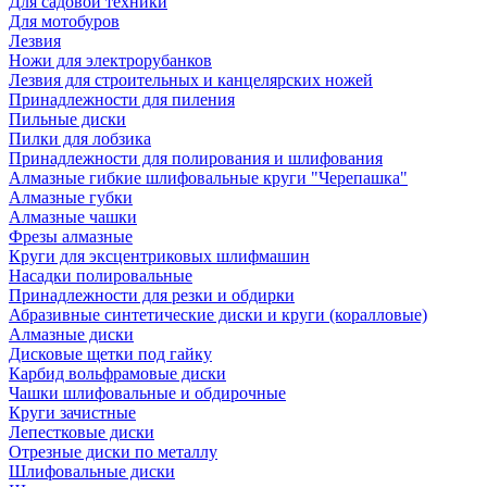
Для садовой техники
Для мотобуров
Лезвия
Ножи для электрорубанков
Лезвия для строительных и канцелярских ножей
Принадлежности для пиления
Пильные диски
Пилки для лобзика
Принадлежности для полирования и шлифования
Алмазные гибкие шлифовальные круги "Черепашка"
Алмазные губки
Алмазные чашки
Фрезы алмазные
Круги для эксцентриковых шлифмашин
Насадки полировальные
Принадлежности для резки и обдирки
Абразивные синтетические диски и круги (коралловые)
Алмазные диски
Дисковые щетки под гайку
Карбид вольфрамовые диски
Чашки шлифовальные и обдирочные
Круги зачистные
Лепестковые диски
Отрезные диски по металлу
Шлифовальные диски