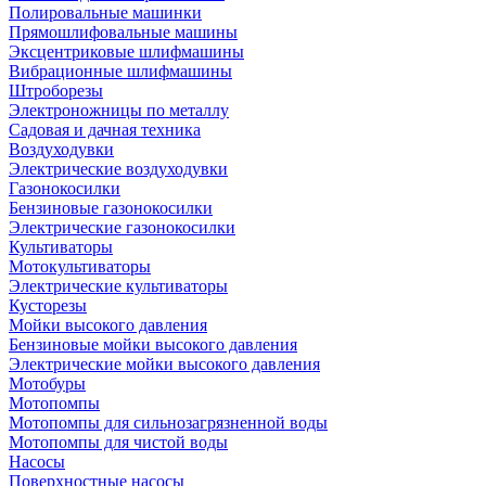
Полировальные машинки
Прямошлифовальные машины
Эксцентриковые шлифмашины
Вибрационные шлифмашины
Штроборезы
Электроножницы по металлу
Садовая и дачная техника
Воздуходувки
Электрические воздуходувки
Газонокосилки
Бензиновые газонокосилки
Электрические газонокосилки
Культиваторы
Мотокультиваторы
Электрические культиваторы
Кусторезы
Мойки высокого давления
Бензиновые мойки высокого давления
Электрические мойки высокого давления
Мотобуры
Мотопомпы
Мотопомпы для сильнозагрязненной воды
Мотопомпы для чистой воды
Насосы
Поверхностные насосы