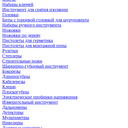
Наборы ключей
Инструмент для снятия изоляции
Головки
Биты с торцевой головкой для шуруповерта
Наборы ручного инструмента
Ножовки
Ножовки по дереву
Пистолеты для герметика
Пистолеты для монтажной пены
Рулетки
Степлеры
Строительные ножи
Шарнирно-губцевый инструмент
Бокорезы
Длинногубцы
Кабелерезы
Клещи
Плоскогубцы
Электрические пробники напряжения
Измерительный инструмент
Дальномеры
Детекторы
Мультиметры
Нивелиры
Лазерные нивелиры