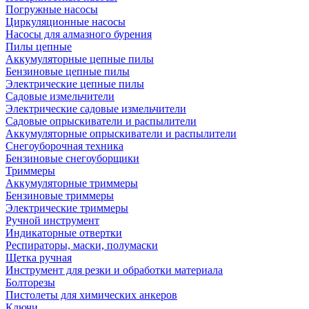
Погружные насосы
Циркуляционные насосы
Насосы для алмазного бурения
Пилы цепные
Аккумуляторные цепные пилы
Бензиновые цепные пилы
Электрические цепные пилы
Садовые измельчители
Электрические садовые измельчители
Садовые опрыскиватели и распылители
Аккумуляторные опрыскиватели и распылители
Снегоуборочная техника
Бензиновые снегоуборщики
Триммеры
Аккумуляторные триммеры
Бензиновые триммеры
Электрические триммеры
Ручной инструмент
Индикаторные отвертки
Респираторы, маски, полумаски
Щетка ручная
Инструмент для резки и обработки материала
Болторезы
Пистолеты для химических анкеров
Ключи