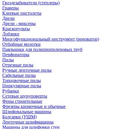
Гвоздезабиватели (степлеры)
Граверы
Клеевые пистолеты
Дрели
Дрели - миксеры
Краскопульты
Лобзики
Многофункциональный инструмент (реноватор)
Отбойные молотки
Паяльники для полипропиленовых труб
Перфораторы
Пилы
Отрезные пилы
Ручные ленточные пилы
Сабельные пилы
Торцовочные пилы
Циркулярные пилы
Рубанки
Сетевые шуруповерты
Фены строительные
Фрезеры кромочные и обычные
Шлифовальные машины
Болгарки (УШМ)
Ленточные шлифмашины
Машины для шлифовки стен