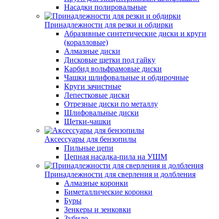
Насадки полировальные
Принадлежности для резки и обдирки
Абразивные синтетические диски и круги
(коралловые)
Алмазные диски
Дисковые щетки под гайку
Карбид вольфрамовые диски
Чашки шлифовальные и обдирочные
Круги зачистные
Лепестковые диски
Отрезные диски по металлу
Шлифовальные диски
Щетки-чашки
Аксессуары для бензопилы
Пильные цепи
Цепная насадка-пила на УШМ
Принадлежности для сверления и долбления
Алмазные коронки
Биметаллические коронки
Буры
Зенкеры и зенковки
Зубило