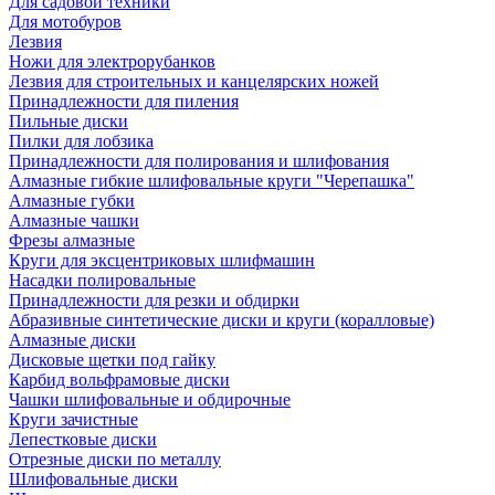
Для садовой техники
Для мотобуров
Лезвия
Ножи для электрорубанков
Лезвия для строительных и канцелярских ножей
Принадлежности для пиления
Пильные диски
Пилки для лобзика
Принадлежности для полирования и шлифования
Алмазные гибкие шлифовальные круги "Черепашка"
Алмазные губки
Алмазные чашки
Фрезы алмазные
Круги для эксцентриковых шлифмашин
Насадки полировальные
Принадлежности для резки и обдирки
Абразивные синтетические диски и круги (коралловые)
Алмазные диски
Дисковые щетки под гайку
Карбид вольфрамовые диски
Чашки шлифовальные и обдирочные
Круги зачистные
Лепестковые диски
Отрезные диски по металлу
Шлифовальные диски