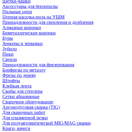
Щетки-чашки
Аксессуары для бензопилы
Пильные цепи
Цепная насадка-пила на УШМ
Принадлежности для сверления и долбления
Алмазные коронки
Биметаллические коронки
Буры
Зенкеры и зенковки
Зубило
Пики
Сверла
Принадлежности для фрезерования
Борфрезы по металлу
Фрезы по дереву
Штифты
Клейкая лента
Скобы для степлера
Сетки абразивные
Сварочное оборудование
Аргонодуговая сварка (TIG)
Для сварочных работ
Для плазменной резки
Для полуавтоматической MIG/MAG сварки
Краги, вачеги