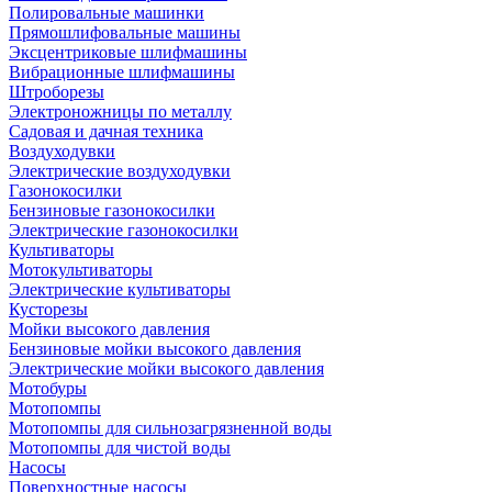
Полировальные машинки
Прямошлифовальные машины
Эксцентриковые шлифмашины
Вибрационные шлифмашины
Штроборезы
Электроножницы по металлу
Садовая и дачная техника
Воздуходувки
Электрические воздуходувки
Газонокосилки
Бензиновые газонокосилки
Электрические газонокосилки
Культиваторы
Мотокультиваторы
Электрические культиваторы
Кусторезы
Мойки высокого давления
Бензиновые мойки высокого давления
Электрические мойки высокого давления
Мотобуры
Мотопомпы
Мотопомпы для сильнозагрязненной воды
Мотопомпы для чистой воды
Насосы
Поверхностные насосы