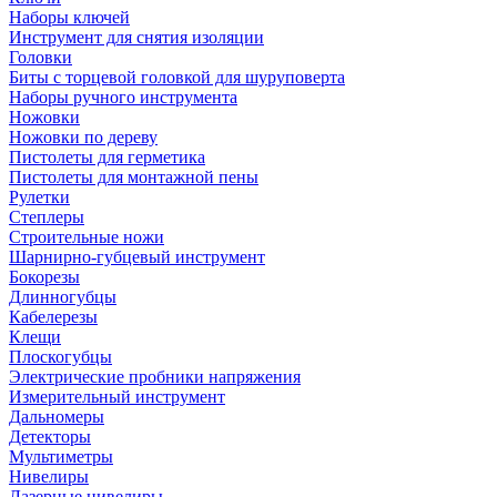
Наборы ключей
Инструмент для снятия изоляции
Головки
Биты с торцевой головкой для шуруповерта
Наборы ручного инструмента
Ножовки
Ножовки по дереву
Пистолеты для герметика
Пистолеты для монтажной пены
Рулетки
Степлеры
Строительные ножи
Шарнирно-губцевый инструмент
Бокорезы
Длинногубцы
Кабелерезы
Клещи
Плоскогубцы
Электрические пробники напряжения
Измерительный инструмент
Дальномеры
Детекторы
Мультиметры
Нивелиры
Лазерные нивелиры