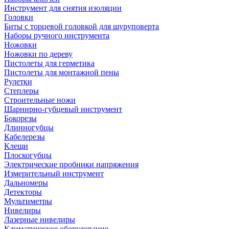
Инструмент для снятия изоляции
Головки
Биты с торцевой головкой для шуруповерта
Наборы ручного инструмента
Ножовки
Ножовки по дереву
Пистолеты для герметика
Пистолеты для монтажной пены
Рулетки
Степлеры
Строительные ножи
Шарнирно-губцевый инструмент
Бокорезы
Длинногубцы
Кабелерезы
Клещи
Плоскогубцы
Электрические пробники напряжения
Измерительный инструмент
Дальномеры
Детекторы
Мультиметры
Нивелиры
Лазерные нивелиры
Климатическое оборудование