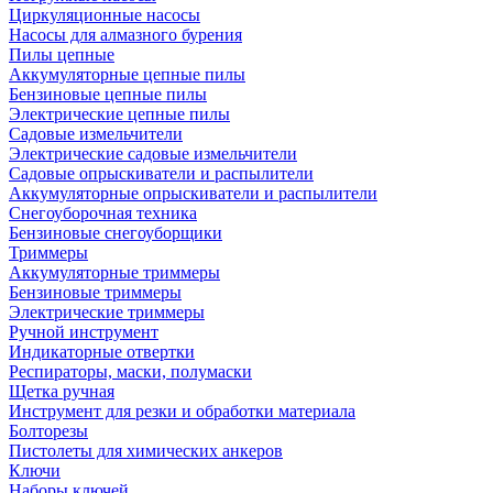
Циркуляционные насосы
Насосы для алмазного бурения
Пилы цепные
Аккумуляторные цепные пилы
Бензиновые цепные пилы
Электрические цепные пилы
Садовые измельчители
Электрические садовые измельчители
Садовые опрыскиватели и распылители
Аккумуляторные опрыскиватели и распылители
Снегоуборочная техника
Бензиновые снегоуборщики
Триммеры
Аккумуляторные триммеры
Бензиновые триммеры
Электрические триммеры
Ручной инструмент
Индикаторные отвертки
Респираторы, маски, полумаски
Щетка ручная
Инструмент для резки и обработки материала
Болторезы
Пистолеты для химических анкеров
Ключи
Наборы ключей