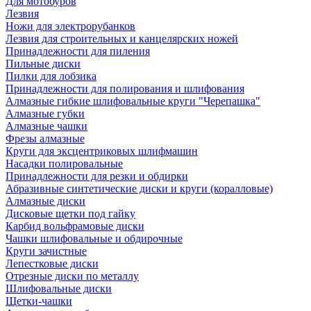
Для мотобуров
Лезвия
Ножи для электрорубанков
Лезвия для строительных и канцелярских ножей
Принадлежности для пиления
Пильные диски
Пилки для лобзика
Принадлежности для полирования и шлифования
Алмазные гибкие шлифовальные круги "Черепашка"
Алмазные губки
Алмазные чашки
Фрезы алмазные
Круги для эксцентриковых шлифмашин
Насадки полировальные
Принадлежности для резки и обдирки
Абразивные синтетические диски и круги (коралловые)
Алмазные диски
Дисковые щетки под гайку
Карбид вольфрамовые диски
Чашки шлифовальные и обдирочные
Круги зачистные
Лепестковые диски
Отрезные диски по металлу
Шлифовальные диски
Щетки-чашки