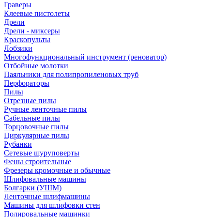
Граверы
Клеевые пистолеты
Дрели
Дрели - миксеры
Краскопульты
Лобзики
Многофункциональный инструмент (реноватор)
Отбойные молотки
Паяльники для полипропиленовых труб
Перфораторы
Пилы
Отрезные пилы
Ручные ленточные пилы
Сабельные пилы
Торцовочные пилы
Циркулярные пилы
Рубанки
Сетевые шуруповерты
Фены строительные
Фрезеры кромочные и обычные
Шлифовальные машины
Болгарки (УШМ)
Ленточные шлифмашины
Машины для шлифовки стен
Полировальные машинки