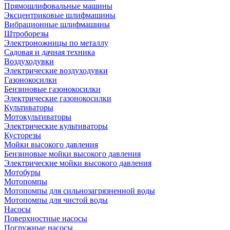
Прямошлифовальные машины
Эксцентриковые шлифмашины
Вибрационные шлифмашины
Штроборезы
Электроножницы по металлу
Садовая и дачная техника
Воздуходувки
Электрические воздуходувки
Газонокосилки
Бензиновые газонокосилки
Электрические газонокосилки
Культиваторы
Мотокультиваторы
Электрические культиваторы
Кусторезы
Мойки высокого давления
Бензиновые мойки высокого давления
Электрические мойки высокого давления
Мотобуры
Мотопомпы
Мотопомпы для сильнозагрязненной воды
Мотопомпы для чистой воды
Насосы
Поверхностные насосы
Погружные насосы