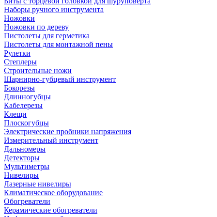
Биты с торцевой головкой для шуруповерта
Наборы ручного инструмента
Ножовки
Ножовки по дереву
Пистолеты для герметика
Пистолеты для монтажной пены
Рулетки
Степлеры
Строительные ножи
Шарнирно-губцевый инструмент
Бокорезы
Длинногубцы
Кабелерезы
Клещи
Плоскогубцы
Электрические пробники напряжения
Измерительный инструмент
Дальномеры
Детекторы
Мультиметры
Нивелиры
Лазерные нивелиры
Климатическое оборудование
Обогреватели
Керамические обогреватели