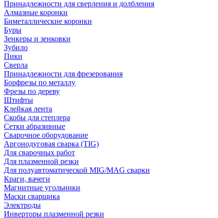
Принадлежности для сверления и долбления
Алмазные коронки
Биметаллические коронки
Буры
Зенкеры и зенковки
Зубило
Пики
Сверла
Принадлежности для фрезерования
Борфрезы по металлу
Фрезы по дереву
Штифты
Клейкая лента
Скобы для степлера
Сетки абразивные
Сварочное оборудование
Аргонодуговая сварка (TIG)
Для сварочных работ
Для плазменной резки
Для полуавтоматической MIG/MAG сварки
Краги, вачеги
Магнитные угольники
Маски сварщика
Электроды
Инверторы плазменной резки