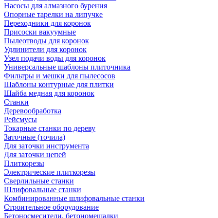
Насосы для алмазного бурения
Опорные тарелки на липучке
Переходники для коронок
Присоски вакуумные
Пылеотводы для коронок
Удлинители для коронок
Узел подачи воды для коронок
Универсальные шаблоны плиточника
Фильтры и мешки для пылесосов
Шаблоны контурные для плитки
Шайба медная для коронок
Станки
Деревообработка
Рейсмусы
Токарные станки по дереву
Заточные (точила)
Для заточки инструмента
Для заточки цепей
Плиткорезы
Электрические плиткорезы
Сверлильные станки
Шлифовальные станки
Комбинированные шлифовальные станки
Строительное оборудование
Бетоносмесители, бетономешалки