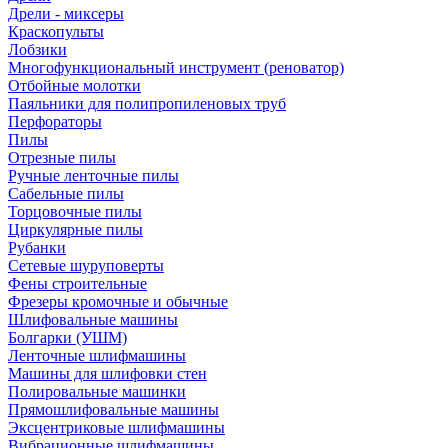
Дрели - миксеры
Краскопульты
Лобзики
Многофункциональный инструмент (реноватор)
Отбойные молотки
Паяльники для полипропиленовых труб
Перфораторы
Пилы
Отрезные пилы
Ручные ленточные пилы
Сабельные пилы
Торцовочные пилы
Циркулярные пилы
Рубанки
Сетевые шуруповерты
Фены строительные
Фрезеры кромочные и обычные
Шлифовальные машины
Болгарки (УШМ)
Ленточные шлифмашины
Машины для шлифовки стен
Полировальные машинки
Прямошлифовальные машины
Эксцентриковые шлифмашины
Вибрационные шлифмашины