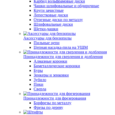
Карбид вольфрамовые диски
Чашки шлифовальные и обдирочные
Круги зачистные
Лепестковые диски
Отрезные диски по металлу
Шлифовальные диски
Щетки-чашки
Аксессуары для бензопилы
Пильные цепи
Цепная насадка-пила на УШМ
Принадлежности для сверления и долбления
Алмазные коронки
Биметаллические коронки
Буры
Зенкеры и зенковки
Зубило
Пики
Сверла
Принадлежности для фрезерования
Борфрезы по металлу
Фрезы по дереву