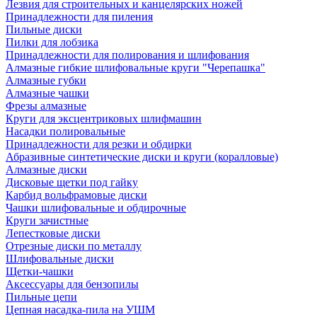
Лезвия для строительных и канцелярских ножей
Принадлежности для пиления
Пильные диски
Пилки для лобзика
Принадлежности для полирования и шлифования
Алмазные гибкие шлифовальные круги "Черепашка"
Алмазные губки
Алмазные чашки
Фрезы алмазные
Круги для эксцентриковых шлифмашин
Насадки полировальные
Принадлежности для резки и обдирки
Абразивные синтетические диски и круги (коралловые)
Алмазные диски
Дисковые щетки под гайку
Карбид вольфрамовые диски
Чашки шлифовальные и обдирочные
Круги зачистные
Лепестковые диски
Отрезные диски по металлу
Шлифовальные диски
Щетки-чашки
Аксессуары для бензопилы
Пильные цепи
Цепная насадка-пила на УШМ