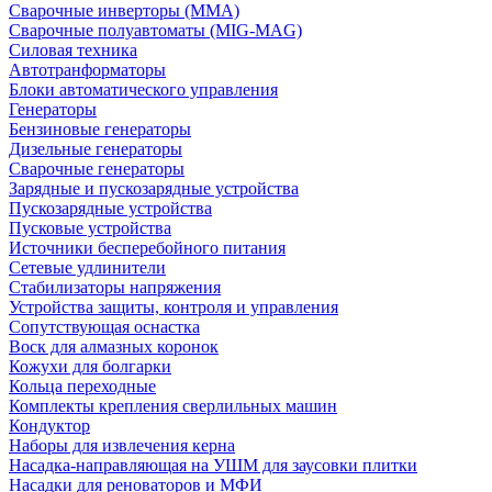
Сварочные инверторы (MMA)
Сварочные полуавтоматы (MIG-MAG)
Силовая техника
Автотранформаторы
Блоки автоматического управления
Генераторы
Бензиновые генераторы
Дизельные генераторы
Сварочные генераторы
Зарядные и пускозарядные устройства
Пускозарядные устройства
Пусковые устройства
Источники бесперебойного питания
Сетевые удлинители
Стабилизаторы напряжения
Устройства защиты, контроля и управления
Сопутствующая оснастка
Воск для алмазных коронок
Кожухи для болгарки
Кольца переходные
Комплекты крепления сверлильных машин
Кондуктор
Наборы для извлечения керна
Насадка-направляющая на УШМ для заусовки плитки
Насадки для реноваторов и МФИ