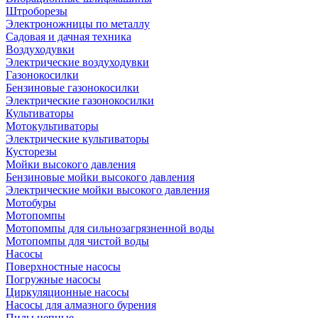
Штроборезы
Электроножницы по металлу
Садовая и дачная техника
Воздуходувки
Электрические воздуходувки
Газонокосилки
Бензиновые газонокосилки
Электрические газонокосилки
Культиваторы
Мотокультиваторы
Электрические культиваторы
Кусторезы
Мойки высокого давления
Бензиновые мойки высокого давления
Электрические мойки высокого давления
Мотобуры
Мотопомпы
Мотопомпы для сильнозагрязненной воды
Мотопомпы для чистой воды
Насосы
Поверхностные насосы
Погружные насосы
Циркуляционные насосы
Насосы для алмазного бурения
Пилы цепные