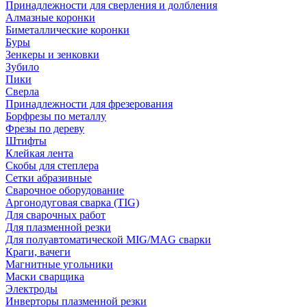
Принадлежности для сверления и долбления
Алмазные коронки
Биметаллические коронки
Буры
Зенкеры и зенковки
Зубило
Пики
Сверла
Принадлежности для фрезерования
Борфрезы по металлу
Фрезы по дереву
Штифты
Клейкая лента
Скобы для степлера
Сетки абразивные
Сварочное оборудование
Аргонодуговая сварка (TIG)
Для сварочных работ
Для плазменной резки
Для полуавтоматической MIG/MAG сварки
Краги, вачеги
Магнитные угольники
Маски сварщика
Электроды
Инверторы плазменной резки