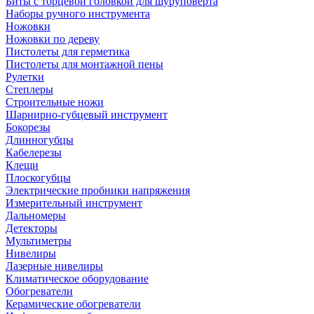
Биты с торцевой головкой для шуруповерта
Наборы ручного инструмента
Ножовки
Ножовки по дереву
Пистолеты для герметика
Пистолеты для монтажной пены
Рулетки
Степлеры
Строительные ножи
Шарнирно-губцевый инструмент
Бокорезы
Длинногубцы
Кабелерезы
Клещи
Плоскогубцы
Электрические пробники напряжения
Измерительный инструмент
Дальномеры
Детекторы
Мультиметры
Нивелиры
Лазерные нивелиры
Климатическое оборудование
Обогреватели
Керамические обогреватели