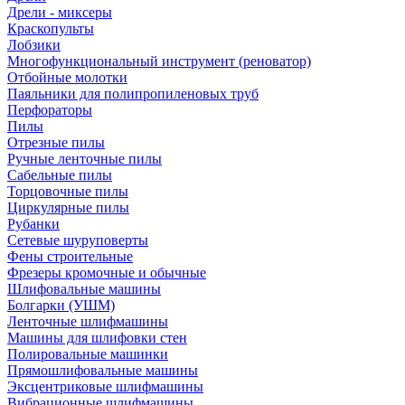
Дрели - миксеры
Краскопульты
Лобзики
Многофункциональный инструмент (реноватор)
Отбойные молотки
Паяльники для полипропиленовых труб
Перфораторы
Пилы
Отрезные пилы
Ручные ленточные пилы
Сабельные пилы
Торцовочные пилы
Циркулярные пилы
Рубанки
Сетевые шуруповерты
Фены строительные
Фрезеры кромочные и обычные
Шлифовальные машины
Болгарки (УШМ)
Ленточные шлифмашины
Машины для шлифовки стен
Полировальные машинки
Прямошлифовальные машины
Эксцентриковые шлифмашины
Вибрационные шлифмашины