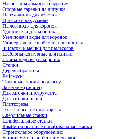
Насосы для алмазного бурения
Опорные тарелки на липучке
Переходники для коронок
Присоски вакуумные
Пылеотводы для коронок
Удлинители для коронок
Узел подачи воды для коронок
Универсальные шаблоны плиточника
Фильтры и мешки для пылесосов
Шаблоны контурные для плитки
Шайба медная для коронок
Станки
Деревообработка
Рейсмусы
Токарные станки по дереву
Заточные (точила)
Для заточки инструмента
Для заточки цепей
Плиткорезы
Электрические плиткорезы
Сверлильные станки
Шлифовальные станки
Комбинированные шлифовальные станки
Строительное оборудование
Бетоносмесители, бетономешалки