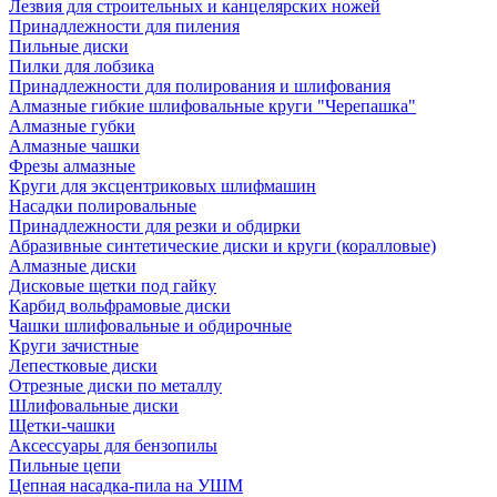
Лезвия для строительных и канцелярских ножей
Принадлежности для пиления
Пильные диски
Пилки для лобзика
Принадлежности для полирования и шлифования
Алмазные гибкие шлифовальные круги "Черепашка"
Алмазные губки
Алмазные чашки
Фрезы алмазные
Круги для эксцентриковых шлифмашин
Насадки полировальные
Принадлежности для резки и обдирки
Абразивные синтетические диски и круги (коралловые)
Алмазные диски
Дисковые щетки под гайку
Карбид вольфрамовые диски
Чашки шлифовальные и обдирочные
Круги зачистные
Лепестковые диски
Отрезные диски по металлу
Шлифовальные диски
Щетки-чашки
Аксессуары для бензопилы
Пильные цепи
Цепная насадка-пила на УШМ