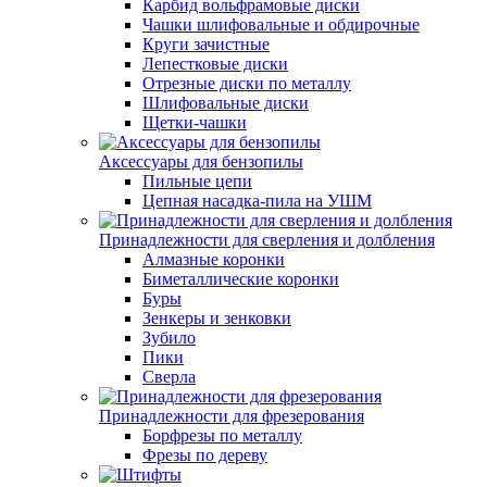
Карбид вольфрамовые диски
Чашки шлифовальные и обдирочные
Круги зачистные
Лепестковые диски
Отрезные диски по металлу
Шлифовальные диски
Щетки-чашки
Аксессуары для бензопилы
Пильные цепи
Цепная насадка-пила на УШМ
Принадлежности для сверления и долбления
Алмазные коронки
Биметаллические коронки
Буры
Зенкеры и зенковки
Зубило
Пики
Сверла
Принадлежности для фрезерования
Борфрезы по металлу
Фрезы по дереву