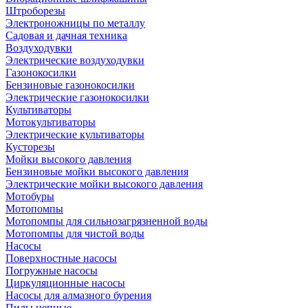
Штроборезы
Электроножницы по металлу
Садовая и дачная техника
Воздуходувки
Электрические воздуходувки
Газонокосилки
Бензиновые газонокосилки
Электрические газонокосилки
Культиваторы
Мотокультиваторы
Электрические культиваторы
Кусторезы
Мойки высокого давления
Бензиновые мойки высокого давления
Электрические мойки высокого давления
Мотобуры
Мотопомпы
Мотопомпы для сильнозагрязненной воды
Мотопомпы для чистой воды
Насосы
Поверхностные насосы
Погружные насосы
Циркуляционные насосы
Насосы для алмазного бурения
Пилы цепные