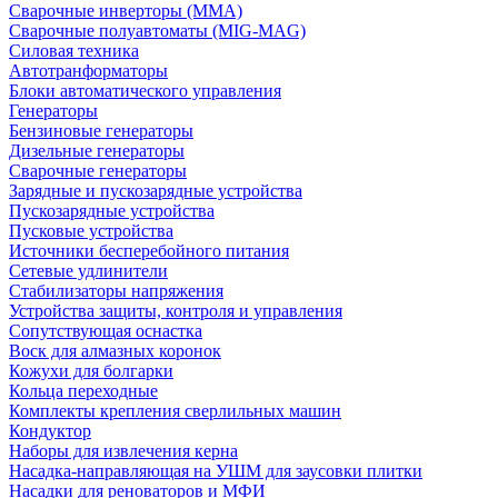
Сварочные инверторы (MMA)
Сварочные полуавтоматы (MIG-MAG)
Силовая техника
Автотранформаторы
Блоки автоматического управления
Генераторы
Бензиновые генераторы
Дизельные генераторы
Сварочные генераторы
Зарядные и пускозарядные устройства
Пускозарядные устройства
Пусковые устройства
Источники бесперебойного питания
Сетевые удлинители
Стабилизаторы напряжения
Устройства защиты, контроля и управления
Сопутствующая оснастка
Воск для алмазных коронок
Кожухи для болгарки
Кольца переходные
Комплекты крепления сверлильных машин
Кондуктор
Наборы для извлечения керна
Насадка-направляющая на УШМ для заусовки плитки
Насадки для реноваторов и МФИ