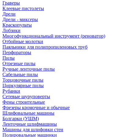
Граверы
Клеевые пистолеты
Дрели
Дрели - миксеры
Краскопульты
Лобзики
Многофункциональный инструмент (реноватор)
Отбойные молотки
Паяльники для полипропиленовых труб
Перфораторы
Пилы
Отрезные пилы
Ручные ленточные пилы
Сабельные пилы
Торцовочные пилы
Циркулярные пилы
Рубанки
Сетевые шуруповерты
Фены строительные
Фрезеры кромочные и обычные
Шлифовальные машины
Болгарки (УШМ)
Ленточные шлифмашины
Машины для шлифовки стен
Полировальные машинки