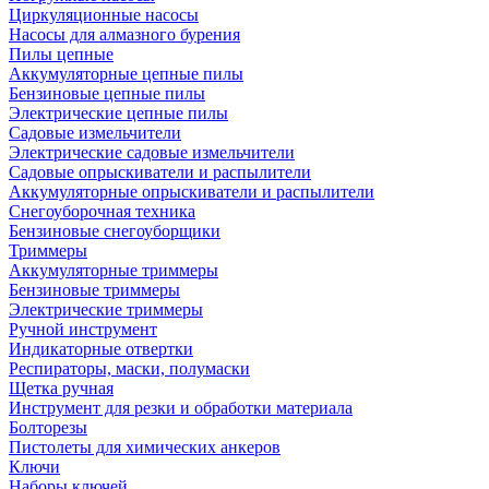
Циркуляционные насосы
Насосы для алмазного бурения
Пилы цепные
Аккумуляторные цепные пилы
Бензиновые цепные пилы
Электрические цепные пилы
Садовые измельчители
Электрические садовые измельчители
Садовые опрыскиватели и распылители
Аккумуляторные опрыскиватели и распылители
Снегоуборочная техника
Бензиновые снегоуборщики
Триммеры
Аккумуляторные триммеры
Бензиновые триммеры
Электрические триммеры
Ручной инструмент
Индикаторные отвертки
Респираторы, маски, полумаски
Щетка ручная
Инструмент для резки и обработки материала
Болторезы
Пистолеты для химических анкеров
Ключи
Наборы ключей