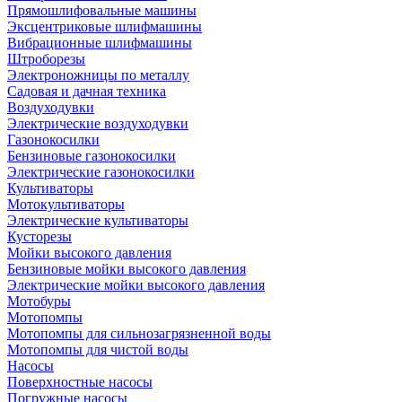
Прямошлифовальные машины
Эксцентриковые шлифмашины
Вибрационные шлифмашины
Штроборезы
Электроножницы по металлу
Садовая и дачная техника
Воздуходувки
Электрические воздуходувки
Газонокосилки
Бензиновые газонокосилки
Электрические газонокосилки
Культиваторы
Мотокультиваторы
Электрические культиваторы
Кусторезы
Мойки высокого давления
Бензиновые мойки высокого давления
Электрические мойки высокого давления
Мотобуры
Мотопомпы
Мотопомпы для сильнозагрязненной воды
Мотопомпы для чистой воды
Насосы
Поверхностные насосы
Погружные насосы