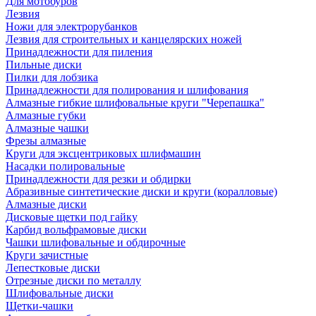
Для мотобуров
Лезвия
Ножи для электрорубанков
Лезвия для строительных и канцелярских ножей
Принадлежности для пиления
Пильные диски
Пилки для лобзика
Принадлежности для полирования и шлифования
Алмазные гибкие шлифовальные круги "Черепашка"
Алмазные губки
Алмазные чашки
Фрезы алмазные
Круги для эксцентриковых шлифмашин
Насадки полировальные
Принадлежности для резки и обдирки
Абразивные синтетические диски и круги (коралловые)
Алмазные диски
Дисковые щетки под гайку
Карбид вольфрамовые диски
Чашки шлифовальные и обдирочные
Круги зачистные
Лепестковые диски
Отрезные диски по металлу
Шлифовальные диски
Щетки-чашки