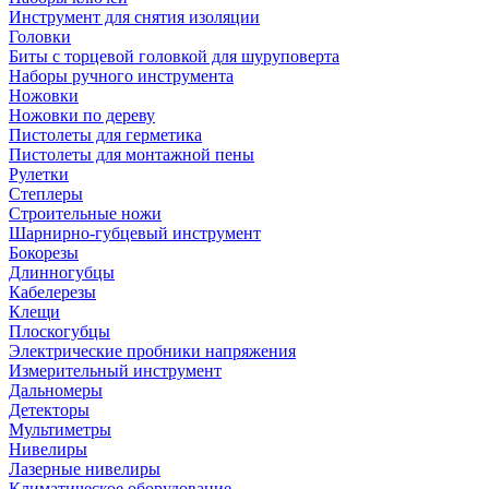
Инструмент для снятия изоляции
Головки
Биты с торцевой головкой для шуруповерта
Наборы ручного инструмента
Ножовки
Ножовки по дереву
Пистолеты для герметика
Пистолеты для монтажной пены
Рулетки
Степлеры
Строительные ножи
Шарнирно-губцевый инструмент
Бокорезы
Длинногубцы
Кабелерезы
Клещи
Плоскогубцы
Электрические пробники напряжения
Измерительный инструмент
Дальномеры
Детекторы
Мультиметры
Нивелиры
Лазерные нивелиры
Климатическое оборудование