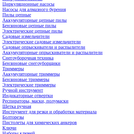
Циркуляционные насосы
Насосы для алмазного бурения
Пилы цепные
Аккумуляторные цепные пилы
Бензиновые цепные пилы
Электрические цепные пилы
Садовые измельчители
Электрические садовые измельчители
Садовые опрыскиватели и распылители
Аккумуляторные опрыскиватели и распылители
Снегоуборочная техника
Бензиновые снегоуборщики
Триммеры
Аккумуляторные триммеры
Бензиновые триммеры
Электрические триммеры
Ручной инструмент
Индикаторные отвертки
Респираторы, маски, полумаски
Щетка ручная
Инструмент для резки и обработки материала
Болторезы
Пистолеты для химических анкеров
Ключи
Наборы ключей