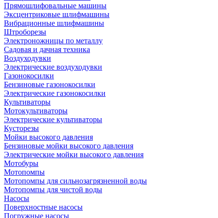
Прямошлифовальные машины
Эксцентриковые шлифмашины
Вибрационные шлифмашины
Штроборезы
Электроножницы по металлу
Садовая и дачная техника
Воздуходувки
Электрические воздуходувки
Газонокосилки
Бензиновые газонокосилки
Электрические газонокосилки
Культиваторы
Мотокультиваторы
Электрические культиваторы
Кусторезы
Мойки высокого давления
Бензиновые мойки высокого давления
Электрические мойки высокого давления
Мотобуры
Мотопомпы
Мотопомпы для сильнозагрязненной воды
Мотопомпы для чистой воды
Насосы
Поверхностные насосы
Погружные насосы