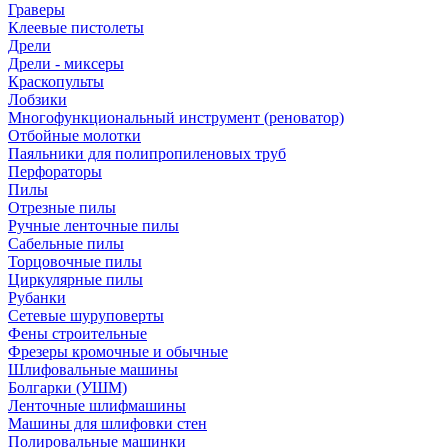
Граверы
Клеевые пистолеты
Дрели
Дрели - миксеры
Краскопульты
Лобзики
Многофункциональный инструмент (реноватор)
Отбойные молотки
Паяльники для полипропиленовых труб
Перфораторы
Пилы
Отрезные пилы
Ручные ленточные пилы
Сабельные пилы
Торцовочные пилы
Циркулярные пилы
Рубанки
Сетевые шуруповерты
Фены строительные
Фрезеры кромочные и обычные
Шлифовальные машины
Болгарки (УШМ)
Ленточные шлифмашины
Машины для шлифовки стен
Полировальные машинки