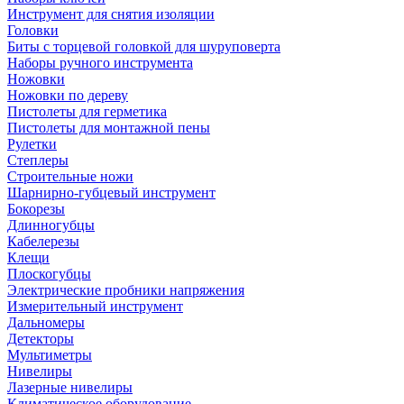
Инструмент для снятия изоляции
Головки
Биты с торцевой головкой для шуруповерта
Наборы ручного инструмента
Ножовки
Ножовки по дереву
Пистолеты для герметика
Пистолеты для монтажной пены
Рулетки
Степлеры
Строительные ножи
Шарнирно-губцевый инструмент
Бокорезы
Длинногубцы
Кабелерезы
Клещи
Плоскогубцы
Электрические пробники напряжения
Измерительный инструмент
Дальномеры
Детекторы
Мультиметры
Нивелиры
Лазерные нивелиры
Климатическое оборудование