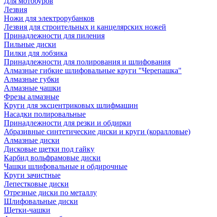
Для мотобуров
Лезвия
Ножи для электрорубанков
Лезвия для строительных и канцелярских ножей
Принадлежности для пиления
Пильные диски
Пилки для лобзика
Принадлежности для полирования и шлифования
Алмазные гибкие шлифовальные круги "Черепашка"
Алмазные губки
Алмазные чашки
Фрезы алмазные
Круги для эксцентриковых шлифмашин
Насадки полировальные
Принадлежности для резки и обдирки
Абразивные синтетические диски и круги (коралловые)
Алмазные диски
Дисковые щетки под гайку
Карбид вольфрамовые диски
Чашки шлифовальные и обдирочные
Круги зачистные
Лепестковые диски
Отрезные диски по металлу
Шлифовальные диски
Щетки-чашки