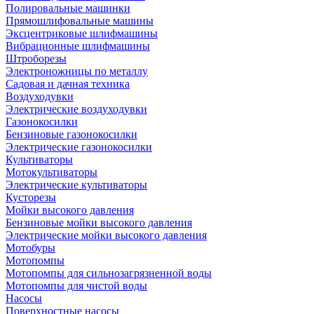
Полировальные машинки
Прямошлифовальные машины
Эксцентриковые шлифмашины
Вибрационные шлифмашины
Штроборезы
Электроножницы по металлу
Садовая и дачная техника
Воздуходувки
Электрические воздуходувки
Газонокосилки
Бензиновые газонокосилки
Электрические газонокосилки
Культиваторы
Мотокультиваторы
Электрические культиваторы
Кусторезы
Мойки высокого давления
Бензиновые мойки высокого давления
Электрические мойки высокого давления
Мотобуры
Мотопомпы
Мотопомпы для сильнозагрязненной воды
Мотопомпы для чистой воды
Насосы
Поверхностные насосы