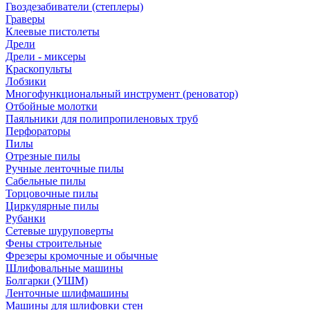
Гвоздезабиватели (степлеры)
Граверы
Клеевые пистолеты
Дрели
Дрели - миксеры
Краскопульты
Лобзики
Многофункциональный инструмент (реноватор)
Отбойные молотки
Паяльники для полипропиленовых труб
Перфораторы
Пилы
Отрезные пилы
Ручные ленточные пилы
Сабельные пилы
Торцовочные пилы
Циркулярные пилы
Рубанки
Сетевые шуруповерты
Фены строительные
Фрезеры кромочные и обычные
Шлифовальные машины
Болгарки (УШМ)
Ленточные шлифмашины
Машины для шлифовки стен