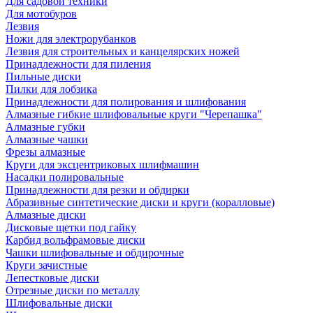
Для садовой техники
Для мотобуров
Лезвия
Ножи для электрорубанков
Лезвия для строительных и канцелярских ножей
Принадлежности для пиления
Пильные диски
Пилки для лобзика
Принадлежности для полирования и шлифования
Алмазные гибкие шлифовальные круги "Черепашка"
Алмазные губки
Алмазные чашки
Фрезы алмазные
Круги для эксцентриковых шлифмашин
Насадки полировальные
Принадлежности для резки и обдирки
Абразивные синтетические диски и круги (коралловые)
Алмазные диски
Дисковые щетки под гайку
Карбид вольфрамовые диски
Чашки шлифовальные и обдирочные
Круги зачистные
Лепестковые диски
Отрезные диски по металлу
Шлифовальные диски