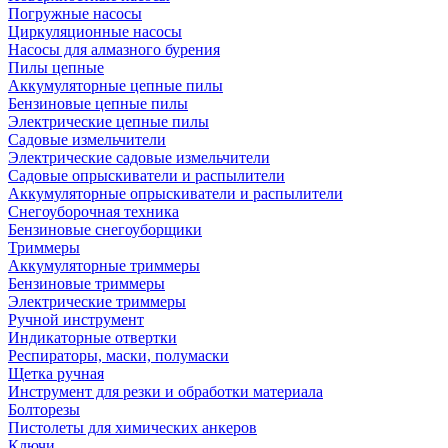
Погружные насосы
Циркуляционные насосы
Насосы для алмазного бурения
Пилы цепные
Аккумуляторные цепные пилы
Бензиновые цепные пилы
Электрические цепные пилы
Садовые измельчители
Электрические садовые измельчители
Садовые опрыскиватели и распылители
Аккумуляторные опрыскиватели и распылители
Снегоуборочная техника
Бензиновые снегоуборщики
Триммеры
Аккумуляторные триммеры
Бензиновые триммеры
Электрические триммеры
Ручной инструмент
Индикаторные отвертки
Респираторы, маски, полумаски
Щетка ручная
Инструмент для резки и обработки материала
Болторезы
Пистолеты для химических анкеров
Ключи