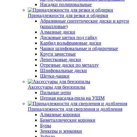
Насадки полировальные
Принадлежности для резки и обдирки
Абразивные синтетические диски и круги
(коралловые)
Алмазные диски
Дисковые щетки под гайку
Карбид вольфрамовые диски
Чашки шлифовальные и обдирочные
Круги зачистные
Лепестковые диски
Отрезные диски по металлу
Шлифовальные диски
Щетки-чашки
Аксессуары для бензопилы
Пильные цепи
Цепная насадка-пила на УШМ
Принадлежности для сверления и долбления
Алмазные коронки
Биметаллические коронки
Буры
Зенкеры и зенковки
Зубило