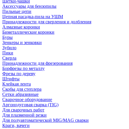
Щетки-чашки
Аксессуары для бензопилы
Пильные цепи
Цепная насадка-пила на УШМ
Принадлежности для сверления и долбления
Алмазные коронки
Биметаллические коронки
Буры
Зенкеры и зенковки
Зубило
Пики
Сверла
Принадлежности для фрезерования
Борфрезы по металлу
Фрезы по дереву
Штифты
Клейкая лента
Скобы для степлера
Сетки абразивные
Сварочное оборудование
Аргонодуговая сварка (TIG)
Для сварочных работ
Для плазменной резки
Для полуавтоматической MIG/MAG сварки
Краги, вачеги