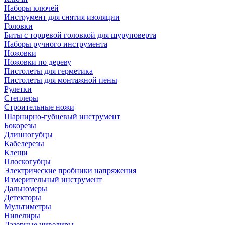
Наборы ключей
Инструмент для снятия изоляции
Головки
Биты с торцевой головкой для шуруповерта
Наборы ручного инструмента
Ножовки
Ножовки по дереву
Пистолеты для герметика
Пистолеты для монтажной пены
Рулетки
Степлеры
Строительные ножи
Шарнирно-губцевый инструмент
Бокорезы
Длинногубцы
Кабелерезы
Клещи
Плоскогубцы
Электрические пробники напряжения
Измерительный инструмент
Дальномеры
Детекторы
Мультиметры
Нивелиры
Лазерные нивелиры