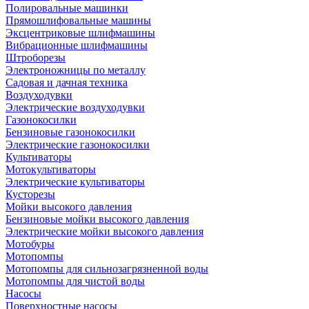
Полировальные машинки
Прямошлифовальные машины
Эксцентриковые шлифмашины
Вибрационные шлифмашины
Штроборезы
Электроножницы по металлу
Садовая и дачная техника
Воздуходувки
Электрические воздуходувки
Газонокосилки
Бензиновые газонокосилки
Электрические газонокосилки
Культиваторы
Мотокультиваторы
Электрические культиваторы
Кусторезы
Мойки высокого давления
Бензиновые мойки высокого давления
Электрические мойки высокого давления
Мотобуры
Мотопомпы
Мотопомпы для сильнозагрязненной воды
Мотопомпы для чистой воды
Насосы
Поверхностные насосы