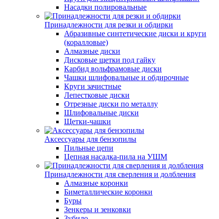
Насадки полировальные
Принадлежности для резки и обдирки
Абразивные синтетические диски и круги
(коралловые)
Алмазные диски
Дисковые щетки под гайку
Карбид вольфрамовые диски
Чашки шлифовальные и обдирочные
Круги зачистные
Лепестковые диски
Отрезные диски по металлу
Шлифовальные диски
Щетки-чашки
Аксессуары для бензопилы
Пильные цепи
Цепная насадка-пила на УШМ
Принадлежности для сверления и долбления
Алмазные коронки
Биметаллические коронки
Буры
Зенкеры и зенковки
Зубило