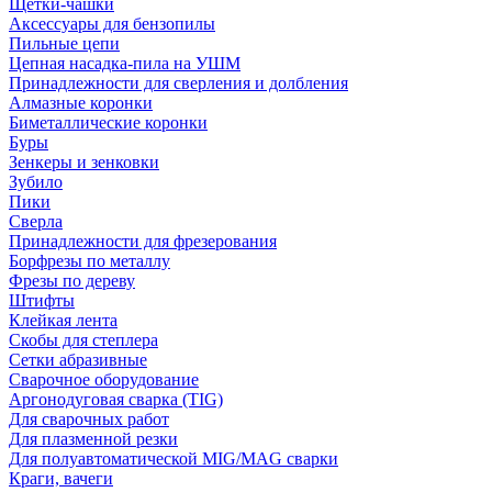
Щетки-чашки
Аксессуары для бензопилы
Пильные цепи
Цепная насадка-пила на УШМ
Принадлежности для сверления и долбления
Алмазные коронки
Биметаллические коронки
Буры
Зенкеры и зенковки
Зубило
Пики
Сверла
Принадлежности для фрезерования
Борфрезы по металлу
Фрезы по дереву
Штифты
Клейкая лента
Скобы для степлера
Сетки абразивные
Сварочное оборудование
Аргонодуговая сварка (TIG)
Для сварочных работ
Для плазменной резки
Для полуавтоматической MIG/MAG сварки
Краги, вачеги