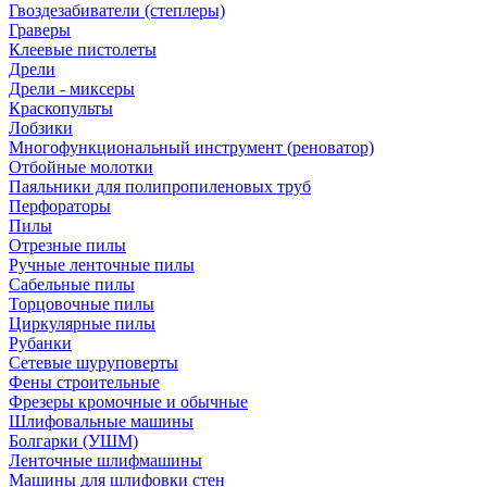
Гвоздезабиватели (степлеры)
Граверы
Клеевые пистолеты
Дрели
Дрели - миксеры
Краскопульты
Лобзики
Многофункциональный инструмент (реноватор)
Отбойные молотки
Паяльники для полипропиленовых труб
Перфораторы
Пилы
Отрезные пилы
Ручные ленточные пилы
Сабельные пилы
Торцовочные пилы
Циркулярные пилы
Рубанки
Сетевые шуруповерты
Фены строительные
Фрезеры кромочные и обычные
Шлифовальные машины
Болгарки (УШМ)
Ленточные шлифмашины
Машины для шлифовки стен