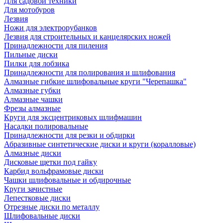
Для садовой техники
Для мотобуров
Лезвия
Ножи для электрорубанков
Лезвия для строительных и канцелярских ножей
Принадлежности для пиления
Пильные диски
Пилки для лобзика
Принадлежности для полирования и шлифования
Алмазные гибкие шлифовальные круги "Черепашка"
Алмазные губки
Алмазные чашки
Фрезы алмазные
Круги для эксцентриковых шлифмашин
Насадки полировальные
Принадлежности для резки и обдирки
Абразивные синтетические диски и круги (коралловые)
Алмазные диски
Дисковые щетки под гайку
Карбид вольфрамовые диски
Чашки шлифовальные и обдирочные
Круги зачистные
Лепестковые диски
Отрезные диски по металлу
Шлифовальные диски