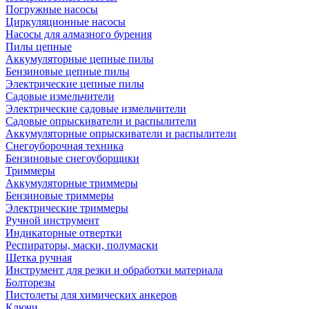
Погружные насосы
Циркуляционные насосы
Насосы для алмазного бурения
Пилы цепные
Аккумуляторные цепные пилы
Бензиновые цепные пилы
Электрические цепные пилы
Садовые измельчители
Электрические садовые измельчители
Садовые опрыскиватели и распылители
Аккумуляторные опрыскиватели и распылители
Снегоуборочная техника
Бензиновые снегоуборщики
Триммеры
Аккумуляторные триммеры
Бензиновые триммеры
Электрические триммеры
Ручной инструмент
Индикаторные отвертки
Респираторы, маски, полумаски
Щетка ручная
Инструмент для резки и обработки материала
Болторезы
Пистолеты для химических анкеров
Ключи