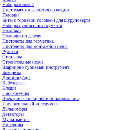
Наборы ключей
Инструмент для снятия изоляции
Головки
Биты с торцевой головкой для шуруповерта
Наборы ручного инструмента
Ножовки
Ножовки по дереву
Пистолеты для герметика
Пистолеты для монтажной пены
Рулетки
Степлеры
Строительные ножи
Шарнирно-губцевый инструмент
Бокорезы
Длинногубцы
Кабелерезы
Клещи
Плоскогубцы
Электрические пробники напряжения
Измерительный инструмент
Дальномеры
Детекторы
Мультиметры
Нивелиры
Лазерные нивелиры