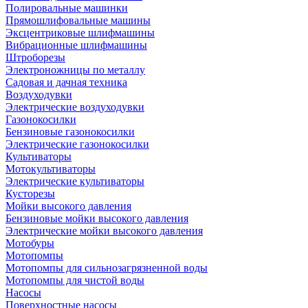
Полировальные машинки
Прямошлифовальные машины
Эксцентриковые шлифмашины
Вибрационные шлифмашины
Штроборезы
Электроножницы по металлу
Садовая и дачная техника
Воздуходувки
Электрические воздуходувки
Газонокосилки
Бензиновые газонокосилки
Электрические газонокосилки
Культиваторы
Мотокультиваторы
Электрические культиваторы
Кусторезы
Мойки высокого давления
Бензиновые мойки высокого давления
Электрические мойки высокого давления
Мотобуры
Мотопомпы
Мотопомпы для сильнозагрязненной воды
Мотопомпы для чистой воды
Насосы
Поверхностные насосы