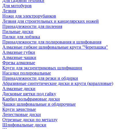
Для садовой техники
Для мотобуров
Лезвия
Ножи для электрорубанков
Лезвия для строительных и канцелярских ножей
Принадлежности для пиления
Пильные диски
Пилки для лобзика
Принадлежности для полирования и шлифования
Алмазные гибкие шлифовальные круги "Черепашка"
Алмазные губки
Алмазные чашки
Фрезы алмазные
Круги для эксцентриковых шлифмашин
Насадки полировальные
Принадлежности для резки и обдирки
Абразивные синтетические диски и круги (коралловые)
Алмазные диски
Дисковые щетки под гайку
Карбид вольфрамовые диски
Чашки шлифовальные и обдирочные
Круги зачистные
Лепестковые диски
Отрезные диски по металлу
Шлифовальные диски