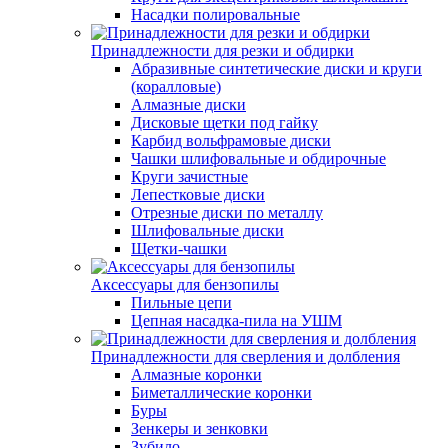
Насадки полировальные
Принадлежности для резки и обдирки
Абразивные синтетические диски и круги
(коралловые)
Алмазные диски
Дисковые щетки под гайку
Карбид вольфрамовые диски
Чашки шлифовальные и обдирочные
Круги зачистные
Лепестковые диски
Отрезные диски по металлу
Шлифовальные диски
Щетки-чашки
Аксессуары для бензопилы
Пильные цепи
Цепная насадка-пила на УШМ
Принадлежности для сверления и долбления
Алмазные коронки
Биметаллические коронки
Буры
Зенкеры и зенковки
Зубило