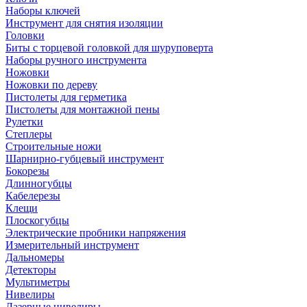
Наборы ключей
Инструмент для снятия изоляции
Головки
Биты с торцевой головкой для шуруповерта
Наборы ручного инструмента
Ножовки
Ножовки по дереву
Пистолеты для герметика
Пистолеты для монтажной пены
Рулетки
Степлеры
Строительные ножи
Шарнирно-губцевый инструмент
Бокорезы
Длинногубцы
Кабелерезы
Клещи
Плоскогубцы
Электрические пробники напряжения
Измерительный инструмент
Дальномеры
Детекторы
Мультиметры
Нивелиры
Лазерные нивелиры