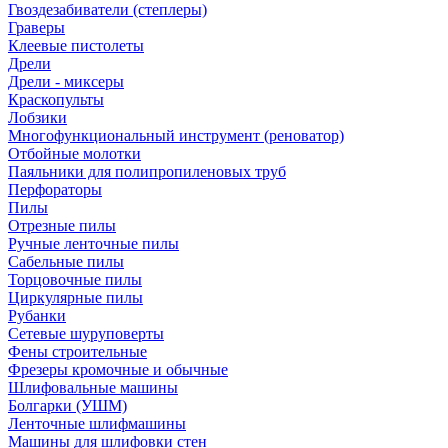
Гвоздезабиватели (степлеры)
Граверы
Клеевые пистолеты
Дрели
Дрели - миксеры
Краскопульты
Лобзики
Многофункциональный инструмент (реноватор)
Отбойные молотки
Паяльники для полипропиленовых труб
Перфораторы
Пилы
Отрезные пилы
Ручные ленточные пилы
Сабельные пилы
Торцовочные пилы
Циркулярные пилы
Рубанки
Сетевые шуруповерты
Фены строительные
Фрезеры кромочные и обычные
Шлифовальные машины
Болгарки (УШМ)
Ленточные шлифмашины
Машины для шлифовки стен