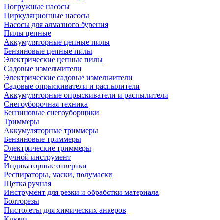
Погружные насосы
Циркуляционные насосы
Насосы для алмазного бурения
Пилы цепные
Аккумуляторные цепные пилы
Бензиновые цепные пилы
Электрические цепные пилы
Садовые измельчители
Электрические садовые измельчители
Садовые опрыскиватели и распылители
Аккумуляторные опрыскиватели и распылители
Снегоуборочная техника
Бензиновые снегоуборщики
Триммеры
Аккумуляторные триммеры
Бензиновые триммеры
Электрические триммеры
Ручной инструмент
Индикаторные отвертки
Респираторы, маски, полумаски
Щетка ручная
Инструмент для резки и обработки материала
Болторезы
Пистолеты для химических анкеров
Ключи