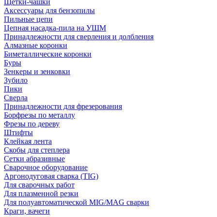
Щетки-чашки
Аксессуары для бензопилы
Пильные цепи
Цепная насадка-пила на УШМ
Принадлежности для сверления и долбления
Алмазные коронки
Биметаллические коронки
Буры
Зенкеры и зенковки
Зубило
Пики
Сверла
Принадлежности для фрезерования
Борфрезы по металлу
Фрезы по дереву
Штифты
Клейкая лента
Скобы для степлера
Сетки абразивные
Сварочное оборудование
Аргонодуговая сварка (TIG)
Для сварочных работ
Для плазменной резки
Для полуавтоматической MIG/MAG сварки
Краги, вачеги