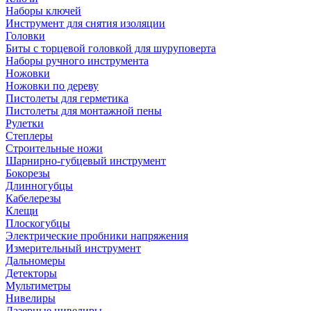
Наборы ключей
Инструмент для снятия изоляции
Головки
Биты с торцевой головкой для шуруповерта
Наборы ручного инструмента
Ножовки
Ножовки по дереву
Пистолеты для герметика
Пистолеты для монтажной пены
Рулетки
Степлеры
Строительные ножи
Шарнирно-губцевый инструмент
Бокорезы
Длинногубцы
Кабелерезы
Клещи
Плоскогубцы
Электрические пробники напряжения
Измерительный инструмент
Дальномеры
Детекторы
Мультиметры
Нивелиры
Лазерные нивелиры