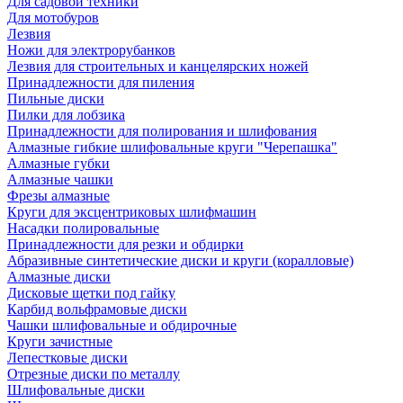
Для садовой техники
Для мотобуров
Лезвия
Ножи для электрорубанков
Лезвия для строительных и канцелярских ножей
Принадлежности для пиления
Пильные диски
Пилки для лобзика
Принадлежности для полирования и шлифования
Алмазные гибкие шлифовальные круги "Черепашка"
Алмазные губки
Алмазные чашки
Фрезы алмазные
Круги для эксцентриковых шлифмашин
Насадки полировальные
Принадлежности для резки и обдирки
Абразивные синтетические диски и круги (коралловые)
Алмазные диски
Дисковые щетки под гайку
Карбид вольфрамовые диски
Чашки шлифовальные и обдирочные
Круги зачистные
Лепестковые диски
Отрезные диски по металлу
Шлифовальные диски