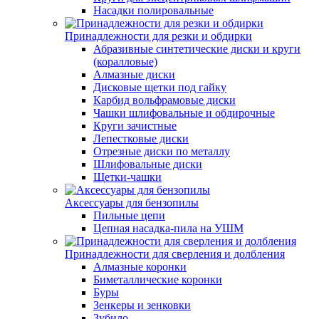
Насадки полировальные
Принадлежности для резки и обдирки
Абразивные синтетические диски и круги
(коралловые)
Алмазные диски
Дисковые щетки под гайку
Карбид вольфрамовые диски
Чашки шлифовальные и обдирочные
Круги зачистные
Лепестковые диски
Отрезные диски по металлу
Шлифовальные диски
Щетки-чашки
Аксессуары для бензопилы
Пильные цепи
Цепная насадка-пила на УШМ
Принадлежности для сверления и долбления
Алмазные коронки
Биметаллические коронки
Буры
Зенкеры и зенковки
Зубило