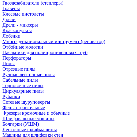
Гвоздезабиватели (степлеры)
Граверы
Клеевые пистолеты
Дрели
Дрели - миксеры
Краскопульты
Лобзики
Многофункциональный инструмент (реноватор)
Отбойные молотки
Паяльники для полипропиленовых труб
Перфораторы
Пилы
Отрезные пилы
Ручные ленточные пилы
Сабельные пилы
Торцовочные пилы
Циркулярные пилы
Рубанки
Сетевые шуруповерты
Фены строительные
Фрезеры кромочные и обычные
Шлифовальные машины
Болгарки (УШМ)
Ленточные шлифмашины
Машины для шлифовки стен