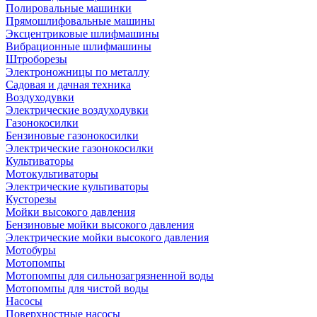
Полировальные машинки
Прямошлифовальные машины
Эксцентриковые шлифмашины
Вибрационные шлифмашины
Штроборезы
Электроножницы по металлу
Садовая и дачная техника
Воздуходувки
Электрические воздуходувки
Газонокосилки
Бензиновые газонокосилки
Электрические газонокосилки
Культиваторы
Мотокультиваторы
Электрические культиваторы
Кусторезы
Мойки высокого давления
Бензиновые мойки высокого давления
Электрические мойки высокого давления
Мотобуры
Мотопомпы
Мотопомпы для сильнозагрязненной воды
Мотопомпы для чистой воды
Насосы
Поверхностные насосы