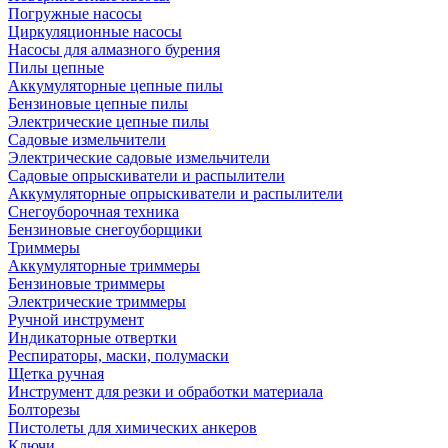
Погружные насосы
Циркуляционные насосы
Насосы для алмазного бурения
Пилы цепные
Аккумуляторные цепные пилы
Бензиновые цепные пилы
Электрические цепные пилы
Садовые измельчители
Электрические садовые измельчители
Садовые опрыскиватели и распылители
Аккумуляторные опрыскиватели и распылители
Снегоуборочная техника
Бензиновые снегоуборщики
Триммеры
Аккумуляторные триммеры
Бензиновые триммеры
Электрические триммеры
Ручной инструмент
Индикаторные отвертки
Респираторы, маски, полумаски
Щетка ручная
Инструмент для резки и обработки материала
Болторезы
Пистолеты для химических анкеров
Ключи