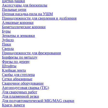
Щетки-чашки
Аксессуары для бензопилы
Пильные цепи
Цепная насадка-пила на УШМ
Принадлежности для сверления и долбления
Алмазные коронки
Биметаллические коронки
Буры
Зенкеры и зенковки
Зубило
Пики
Сверла
Принадлежности для фрезерования
Борфрезы по металлу
Фрезы по дереву
Штифты
Клейкая лента
Скобы для степлера
Сетки абразивные
Сварочное оборудование
Аргонодуговая сварка (TIG)
Для сварочных работ
Для плазменной резки
Для полуавтоматической MIG/MAG сварки
Краги, вачеги