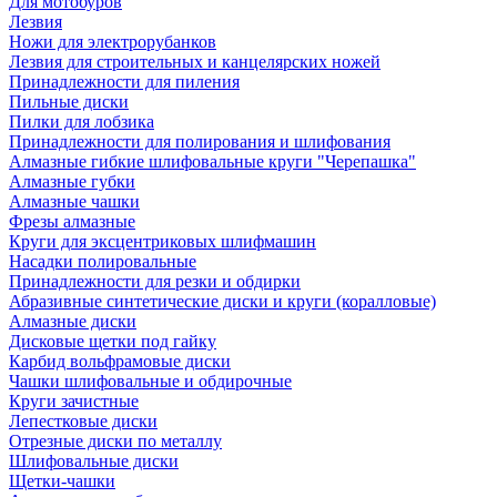
Для мотобуров
Лезвия
Ножи для электрорубанков
Лезвия для строительных и канцелярских ножей
Принадлежности для пиления
Пильные диски
Пилки для лобзика
Принадлежности для полирования и шлифования
Алмазные гибкие шлифовальные круги "Черепашка"
Алмазные губки
Алмазные чашки
Фрезы алмазные
Круги для эксцентриковых шлифмашин
Насадки полировальные
Принадлежности для резки и обдирки
Абразивные синтетические диски и круги (коралловые)
Алмазные диски
Дисковые щетки под гайку
Карбид вольфрамовые диски
Чашки шлифовальные и обдирочные
Круги зачистные
Лепестковые диски
Отрезные диски по металлу
Шлифовальные диски
Щетки-чашки