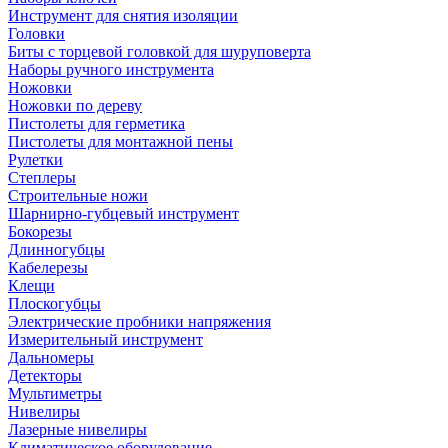
Инструмент для снятия изоляции
Головки
Биты с торцевой головкой для шуруповерта
Наборы ручного инструмента
Ножовки
Ножовки по дереву
Пистолеты для герметика
Пистолеты для монтажной пены
Рулетки
Степлеры
Строительные ножи
Шарнирно-губцевый инструмент
Бокорезы
Длинногубцы
Кабелерезы
Клещи
Плоскогубцы
Электрические пробники напряжения
Измерительный инструмент
Дальномеры
Детекторы
Мультиметры
Нивелиры
Лазерные нивелиры
Климатическое оборудование