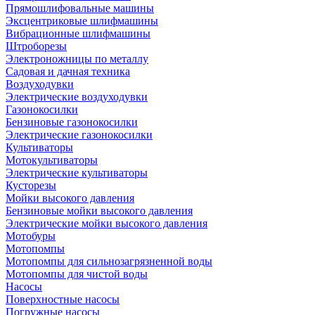
Прямошлифовальные машины
Эксцентриковые шлифмашины
Вибрационные шлифмашины
Штроборезы
Электроножницы по металлу
Садовая и дачная техника
Воздуходувки
Электрические воздуходувки
Газонокосилки
Бензиновые газонокосилки
Электрические газонокосилки
Культиваторы
Мотокультиваторы
Электрические культиваторы
Кусторезы
Мойки высокого давления
Бензиновые мойки высокого давления
Электрические мойки высокого давления
Мотобуры
Мотопомпы
Мотопомпы для сильнозагрязненной воды
Мотопомпы для чистой воды
Насосы
Поверхностные насосы
Погружные насосы