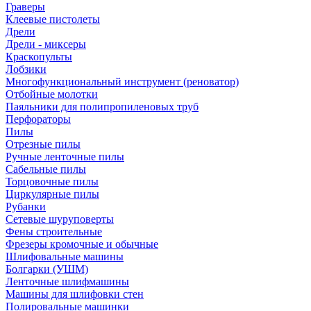
Граверы
Клеевые пистолеты
Дрели
Дрели - миксеры
Краскопульты
Лобзики
Многофункциональный инструмент (реноватор)
Отбойные молотки
Паяльники для полипропиленовых труб
Перфораторы
Пилы
Отрезные пилы
Ручные ленточные пилы
Сабельные пилы
Торцовочные пилы
Циркулярные пилы
Рубанки
Сетевые шуруповерты
Фены строительные
Фрезеры кромочные и обычные
Шлифовальные машины
Болгарки (УШМ)
Ленточные шлифмашины
Машины для шлифовки стен
Полировальные машинки