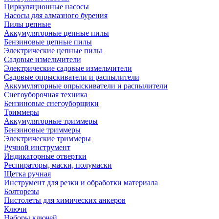
Циркуляционные насосы
Насосы для алмазного бурения
Пилы цепные
Аккумуляторные цепные пилы
Бензиновые цепные пилы
Электрические цепные пилы
Садовые измельчители
Электрические садовые измельчители
Садовые опрыскиватели и распылители
Аккумуляторные опрыскиватели и распылители
Снегоуборочная техника
Бензиновые снегоуборщики
Триммеры
Аккумуляторные триммеры
Бензиновые триммеры
Электрические триммеры
Ручной инструмент
Индикаторные отвертки
Респираторы, маски, полумаски
Щетка ручная
Инструмент для резки и обработки материала
Болторезы
Пистолеты для химических анкеров
Ключи
Наборы ключей