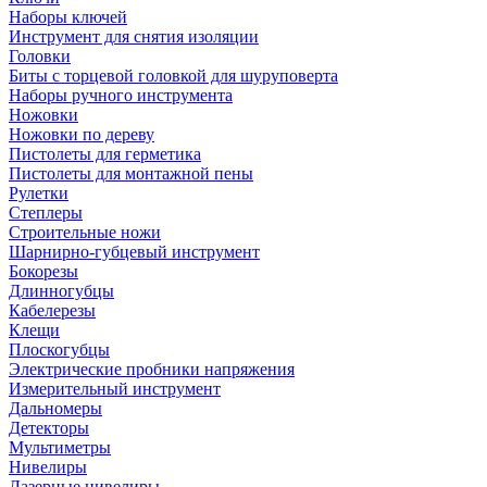
Наборы ключей
Инструмент для снятия изоляции
Головки
Биты с торцевой головкой для шуруповерта
Наборы ручного инструмента
Ножовки
Ножовки по дереву
Пистолеты для герметика
Пистолеты для монтажной пены
Рулетки
Степлеры
Строительные ножи
Шарнирно-губцевый инструмент
Бокорезы
Длинногубцы
Кабелерезы
Клещи
Плоскогубцы
Электрические пробники напряжения
Измерительный инструмент
Дальномеры
Детекторы
Мультиметры
Нивелиры
Лазерные нивелиры