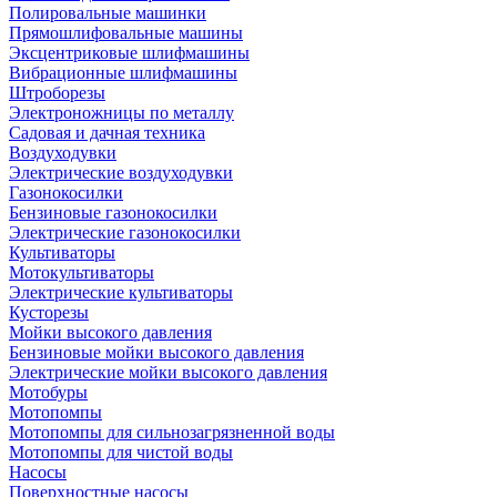
Полировальные машинки
Прямошлифовальные машины
Эксцентриковые шлифмашины
Вибрационные шлифмашины
Штроборезы
Электроножницы по металлу
Садовая и дачная техника
Воздуходувки
Электрические воздуходувки
Газонокосилки
Бензиновые газонокосилки
Электрические газонокосилки
Культиваторы
Мотокультиваторы
Электрические культиваторы
Кусторезы
Мойки высокого давления
Бензиновые мойки высокого давления
Электрические мойки высокого давления
Мотобуры
Мотопомпы
Мотопомпы для сильнозагрязненной воды
Мотопомпы для чистой воды
Насосы
Поверхностные насосы