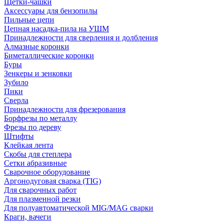
Щетки-чашки
Аксессуары для бензопилы
Пильные цепи
Цепная насадка-пила на УШМ
Принадлежности для сверления и долбления
Алмазные коронки
Биметаллические коронки
Буры
Зенкеры и зенковки
Зубило
Пики
Сверла
Принадлежности для фрезерования
Борфрезы по металлу
Фрезы по дереву
Штифты
Клейкая лента
Скобы для степлера
Сетки абразивные
Сварочное оборудование
Аргонодуговая сварка (TIG)
Для сварочных работ
Для плазменной резки
Для полуавтоматической MIG/MAG сварки
Краги, вачеги