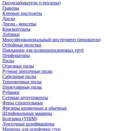
Гвоздезабиватели (степлеры)
Граверы
Клеевые пистолеты
Дрели
Дрели - миксеры
Краскопульты
Лобзики
Многофункциональный инструмент (реноватор)
Отбойные молотки
Паяльники для полипропиленовых труб
Перфораторы
Пилы
Отрезные пилы
Ручные ленточные пилы
Сабельные пилы
Торцовочные пилы
Циркулярные пилы
Рубанки
Сетевые шуруповерты
Фены строительные
Фрезеры кромочные и обычные
Шлифовальные машины
Болгарки (УШМ)
Ленточные шлифмашины
Машины для шлифовки стен