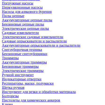
Погружные насосы
Циркуляционные насосы
Насосы для алмазного бурения
Пилы цепные
Аккумуляторные цепные пилы
Бензиновые цепные пилы
Электрические цепные пилы
Садовые измельчители
Электрические садовые измельчители
Садовые опрыскиватели и распылители
Аккумуляторные опрыскиватели и распылители
Снегоуборочная техника
Бензиновые снегоуборщики
Триммеры
Аккумуляторные триммеры
Бензиновые триммеры
Электрические триммеры
Ручной инструмент
Индикаторные отвертки
Респираторы, маски, полумаски
Щетка ручная
Инструмент для резки и обработки материала
Болторезы
Пистолеты для химических анкеров
Ключи