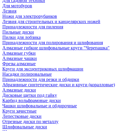
Для садовой техники
Для мотобуров
Лезвия
Ножи для электрорубанков
Лезвия для строительных и канцелярских ножей
Принадлежности для пиления
Пильные диски
Пилки для лобзика
Принадлежности для полирования и шлифования
Алмазные гибкие шлифовальные круги "Черепашка"
Алмазные губки
Алмазные чашки
Фрезы алмазные
Круги для эксцентриковых шлифмашин
Насадки полировальные
Принадлежности для резки и обдирки
Абразивные синтетические диски и круги (коралловые)
Алмазные диски
Дисковые щетки под гайку
Карбид вольфрамовые диски
Чашки шлифовальные и обдирочные
Круги зачистные
Лепестковые диски
Отрезные диски по металлу
Шлифовальные диски