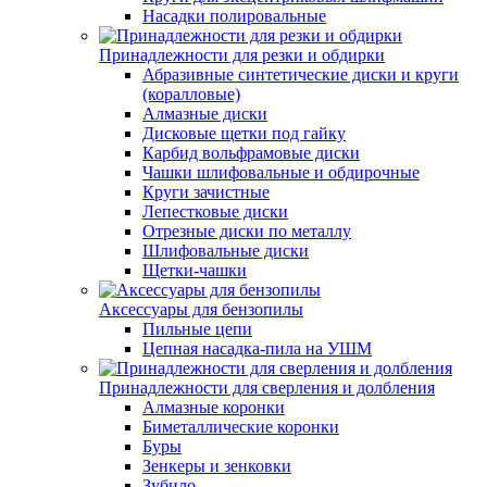
Насадки полировальные
Принадлежности для резки и обдирки
Абразивные синтетические диски и круги
(коралловые)
Алмазные диски
Дисковые щетки под гайку
Карбид вольфрамовые диски
Чашки шлифовальные и обдирочные
Круги зачистные
Лепестковые диски
Отрезные диски по металлу
Шлифовальные диски
Щетки-чашки
Аксессуары для бензопилы
Пильные цепи
Цепная насадка-пила на УШМ
Принадлежности для сверления и долбления
Алмазные коронки
Биметаллические коронки
Буры
Зенкеры и зенковки
Зубило