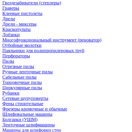
Гвоздезабиватели (степлеры)
Граверы
Клеевые пистолеты
Дрели
Дрели - миксеры
Краскопульты
Лобзики
Многофункциональный инструмент (реноватор)
Отбойные молотки
Паяльники для полипропиленовых труб
Перфораторы
Пилы
Отрезные пилы
Ручные ленточные пилы
Сабельные пилы
Торцовочные пилы
Циркулярные пилы
Рубанки
Сетевые шуруповерты
Фены строительные
Фрезеры кромочные и обычные
Шлифовальные машины
Болгарки (УШМ)
Ленточные шлифмашины
Машины для шлифовки стен