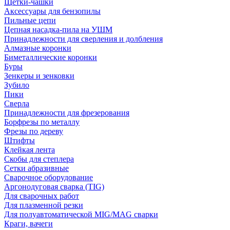
Щетки-чашки
Аксессуары для бензопилы
Пильные цепи
Цепная насадка-пила на УШМ
Принадлежности для сверления и долбления
Алмазные коронки
Биметаллические коронки
Буры
Зенкеры и зенковки
Зубило
Пики
Сверла
Принадлежности для фрезерования
Борфрезы по металлу
Фрезы по дереву
Штифты
Клейкая лента
Скобы для степлера
Сетки абразивные
Сварочное оборудование
Аргонодуговая сварка (TIG)
Для сварочных работ
Для плазменной резки
Для полуавтоматической MIG/MAG сварки
Краги, вачеги