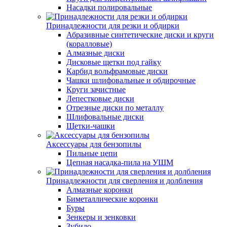
Насадки полировальные
Принадлежности для резки и обдирки
Абразивные синтетические диски и круги
(коралловые)
Алмазные диски
Дисковые щетки под гайку
Карбид вольфрамовые диски
Чашки шлифовальные и обдирочные
Круги зачистные
Лепестковые диски
Отрезные диски по металлу
Шлифовальные диски
Щетки-чашки
Аксессуары для бензопилы
Пильные цепи
Цепная насадка-пила на УШМ
Принадлежности для сверления и долбления
Алмазные коронки
Биметаллические коронки
Буры
Зенкеры и зенковки
Зубило