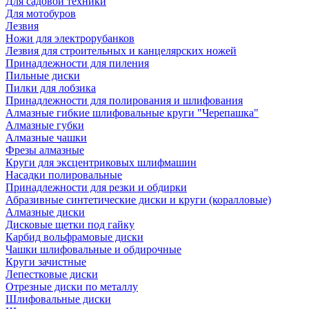
Для садовой техники
Для мотобуров
Лезвия
Ножи для электрорубанков
Лезвия для строительных и канцелярских ножей
Принадлежности для пиления
Пильные диски
Пилки для лобзика
Принадлежности для полирования и шлифования
Алмазные гибкие шлифовальные круги "Черепашка"
Алмазные губки
Алмазные чашки
Фрезы алмазные
Круги для эксцентриковых шлифмашин
Насадки полировальные
Принадлежности для резки и обдирки
Абразивные синтетические диски и круги (коралловые)
Алмазные диски
Дисковые щетки под гайку
Карбид вольфрамовые диски
Чашки шлифовальные и обдирочные
Круги зачистные
Лепестковые диски
Отрезные диски по металлу
Шлифовальные диски