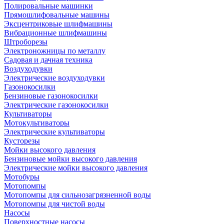
Полировальные машинки
Прямошлифовальные машины
Эксцентриковые шлифмашины
Вибрационные шлифмашины
Штроборезы
Электроножницы по металлу
Садовая и дачная техника
Воздуходувки
Электрические воздуходувки
Газонокосилки
Бензиновые газонокосилки
Электрические газонокосилки
Культиваторы
Мотокультиваторы
Электрические культиваторы
Кусторезы
Мойки высокого давления
Бензиновые мойки высокого давления
Электрические мойки высокого давления
Мотобуры
Мотопомпы
Мотопомпы для сильнозагрязненной воды
Мотопомпы для чистой воды
Насосы
Поверхностные насосы