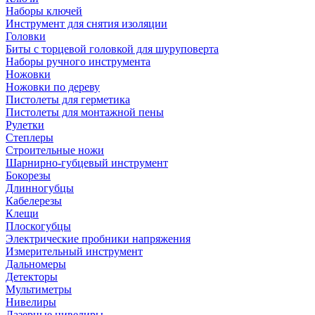
Наборы ключей
Инструмент для снятия изоляции
Головки
Биты с торцевой головкой для шуруповерта
Наборы ручного инструмента
Ножовки
Ножовки по дереву
Пистолеты для герметика
Пистолеты для монтажной пены
Рулетки
Степлеры
Строительные ножи
Шарнирно-губцевый инструмент
Бокорезы
Длинногубцы
Кабелерезы
Клещи
Плоскогубцы
Электрические пробники напряжения
Измерительный инструмент
Дальномеры
Детекторы
Мультиметры
Нивелиры
Лазерные нивелиры