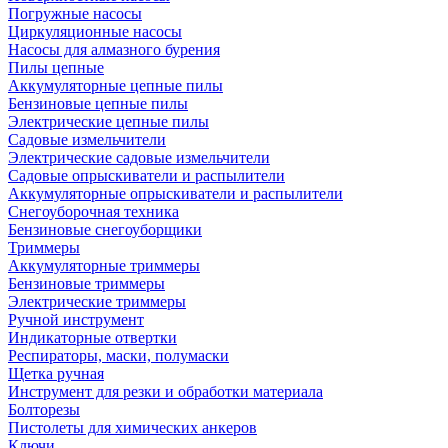
Погружные насосы
Циркуляционные насосы
Насосы для алмазного бурения
Пилы цепные
Аккумуляторные цепные пилы
Бензиновые цепные пилы
Электрические цепные пилы
Садовые измельчители
Электрические садовые измельчители
Садовые опрыскиватели и распылители
Аккумуляторные опрыскиватели и распылители
Снегоуборочная техника
Бензиновые снегоуборщики
Триммеры
Аккумуляторные триммеры
Бензиновые триммеры
Электрические триммеры
Ручной инструмент
Индикаторные отвертки
Респираторы, маски, полумаски
Щетка ручная
Инструмент для резки и обработки материала
Болторезы
Пистолеты для химических анкеров
Ключи