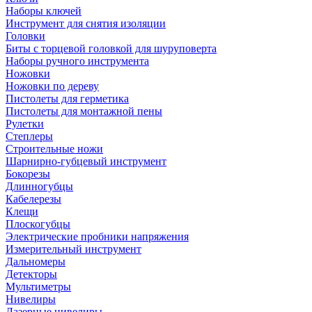
Наборы ключей
Инструмент для снятия изоляции
Головки
Биты с торцевой головкой для шуруповерта
Наборы ручного инструмента
Ножовки
Ножовки по дереву
Пистолеты для герметика
Пистолеты для монтажной пены
Рулетки
Степлеры
Строительные ножи
Шарнирно-губцевый инструмент
Бокорезы
Длинногубцы
Кабелерезы
Клещи
Плоскогубцы
Электрические пробники напряжения
Измерительный инструмент
Дальномеры
Детекторы
Мультиметры
Нивелиры
Лазерные нивелиры