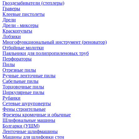
Гвоздезабиватели (степлеры)
Граверы
Клеевые пистолеты
Дрели
Дрели - миксеры
Краскопульты
Лобзики
Многофункциональный инструмент (реноватор)
Отбойные молотки
Паяльники для полипропиленовых труб
Перфораторы
Пилы
Отрезные пилы
Ручные ленточные пилы
Сабельные пилы
Торцовочные пилы
Циркулярные пилы
Рубанки
Сетевые шуруповерты
Фены строительные
Фрезеры кромочные и обычные
Шлифовальные машины
Болгарки (УШМ)
Ленточные шлифмашины
Машины для шлифовки стен