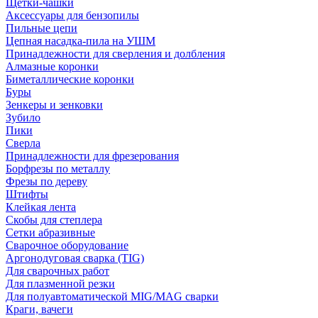
Щетки-чашки
Аксессуары для бензопилы
Пильные цепи
Цепная насадка-пила на УШМ
Принадлежности для сверления и долбления
Алмазные коронки
Биметаллические коронки
Буры
Зенкеры и зенковки
Зубило
Пики
Сверла
Принадлежности для фрезерования
Борфрезы по металлу
Фрезы по дереву
Штифты
Клейкая лента
Скобы для степлера
Сетки абразивные
Сварочное оборудование
Аргонодуговая сварка (TIG)
Для сварочных работ
Для плазменной резки
Для полуавтоматической MIG/MAG сварки
Краги, вачеги