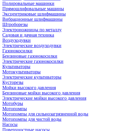
Полировальные машинки
Прямошлифовальные машины
Эксцентриковые шлифмашины
Вибрационные шлифмашины
Штроборезы
Электроножницы по металлу
Садовая и дачная техника
Воздуходувки
Электрические воздуходувки
Газонокосилки
Бензиновые газонокосилки
Электрические газонокосилки
Культиваторы
Мотокультиваторы
Электрические культиваторы
Кусторезы
Мойки высокого давления
Бензиновые мойки высокого давления
Электрические мойки высокого давления
Мотобуры
Мотопомпы
Мотопомпы для сильнозагрязненной воды
Мотопомпы для чистой воды
Насосы
Поверхностные насосы