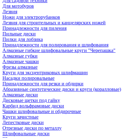
Для садовой техники
Для мотобуров
Лезвия
Ножи для электрорубанков
Лезвия для строительных и канцелярских ножей
Принадлежности для пиления
Пильные диски
Пилки для лобзика
Принадлежности для полирования и шлифования
Алмазные гибкие шлифовальные круги "Черепашка"
Алмазные губки
Алмазные чашки
Фрезы алмазные
Круги для эксцентриковых шлифмашин
Насадки полировальные
Принадлежности для резки и обдирки
Абразивные синтетические диски и круги (коралловые)
Алмазные диски
Дисковые щетки под гайку
Карбид вольфрамовые диски
Чашки шлифовальные и обдирочные
Круги зачистные
Лепестковые диски
Отрезные диски по металлу
Шлифовальные диски