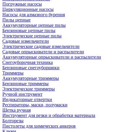
Погружные насосы
Циркуляционные насосы
Насосы для алмазного бурения
Пилы цепные
Аккумуляторные цепные пилы
Бензиновые цепные пилы
Электрические цепные пилы
Садовые измельчители
Электрические садовые измельчители
Садовые опрыскиватели и распылители
Аккумуляторные опрыскиватели и распылители
Снегоуборочная техника
Бензиновые снегоуборщики
Триммеры
Аккумуляторные триммеры
Бензиновые триммеры
Электрические триммеры
Ручной инструмент
Индикаторные отвертки
Респираторы, маски, полумаски
Щетка ручная
Инструмент для резки и обработки материала
Болторезы
Пистолеты для химических анкеров
Ключи