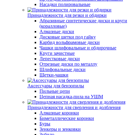
Насадки полировальные
Принадлежности для резки и обдирки
Абразивные синтетические диски и круги
(коралловые)
Алмазные диски
Дисковые щетки под гайку
Карбид вольфрамовые диски
Чашки шлифовальные и обдирочные
Круги зачистные
Лепестковые диски
Отрезные диски по металлу
Шлифовальные диски
Щетки-чашки
Аксессуары для бензопилы
Пильные цепи
Цепная насадка-пила на УШМ
Принадлежности для сверления и долбления
Алмазные коронки
Биметаллические коронки
Буры
Зенкеры и зенковки
Зубило