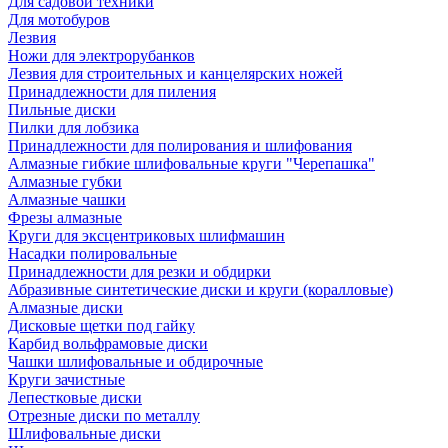
Для садовой техники
Для мотобуров
Лезвия
Ножи для электрорубанков
Лезвия для строительных и канцелярских ножей
Принадлежности для пиления
Пильные диски
Пилки для лобзика
Принадлежности для полирования и шлифования
Алмазные гибкие шлифовальные круги "Черепашка"
Алмазные губки
Алмазные чашки
Фрезы алмазные
Круги для эксцентриковых шлифмашин
Насадки полировальные
Принадлежности для резки и обдирки
Абразивные синтетические диски и круги (коралловые)
Алмазные диски
Дисковые щетки под гайку
Карбид вольфрамовые диски
Чашки шлифовальные и обдирочные
Круги зачистные
Лепестковые диски
Отрезные диски по металлу
Шлифовальные диски