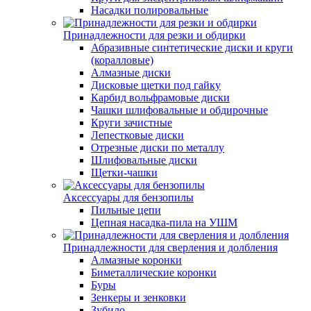
Насадки полировальные
Принадлежности для резки и обдирки
Абразивные синтетические диски и круги
(коралловые)
Алмазные диски
Дисковые щетки под гайку
Карбид вольфрамовые диски
Чашки шлифовальные и обдирочные
Круги зачистные
Лепестковые диски
Отрезные диски по металлу
Шлифовальные диски
Щетки-чашки
Аксессуары для бензопилы
Пильные цепи
Цепная насадка-пила на УШМ
Принадлежности для сверления и долбления
Алмазные коронки
Биметаллические коронки
Буры
Зенкеры и зенковки
Зубило