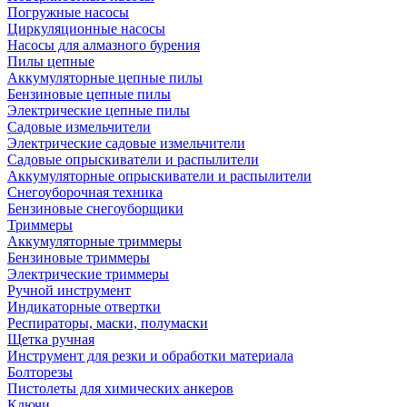
Погружные насосы
Циркуляционные насосы
Насосы для алмазного бурения
Пилы цепные
Аккумуляторные цепные пилы
Бензиновые цепные пилы
Электрические цепные пилы
Садовые измельчители
Электрические садовые измельчители
Садовые опрыскиватели и распылители
Аккумуляторные опрыскиватели и распылители
Снегоуборочная техника
Бензиновые снегоуборщики
Триммеры
Аккумуляторные триммеры
Бензиновые триммеры
Электрические триммеры
Ручной инструмент
Индикаторные отвертки
Респираторы, маски, полумаски
Щетка ручная
Инструмент для резки и обработки материала
Болторезы
Пистолеты для химических анкеров
Ключи