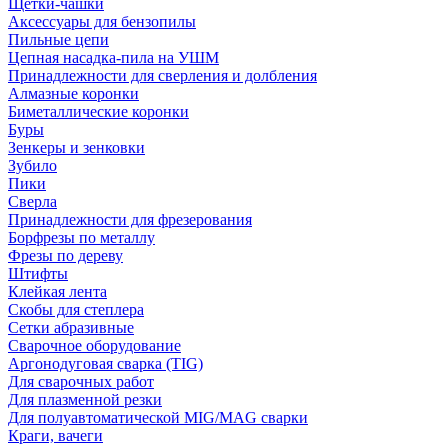
Щетки-чашки
Аксессуары для бензопилы
Пильные цепи
Цепная насадка-пила на УШМ
Принадлежности для сверления и долбления
Алмазные коронки
Биметаллические коронки
Буры
Зенкеры и зенковки
Зубило
Пики
Сверла
Принадлежности для фрезерования
Борфрезы по металлу
Фрезы по дереву
Штифты
Клейкая лента
Скобы для степлера
Сетки абразивные
Сварочное оборудование
Аргонодуговая сварка (TIG)
Для сварочных работ
Для плазменной резки
Для полуавтоматической MIG/MAG сварки
Краги, вачеги