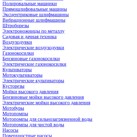
Полировальные машинки
Прямошлифовальные машины
Эксцентриковые шлифмашины
Вибрационные шлифмашины
Штроборезы
Электроножницы по металлу
Садовая и дачная техника
Воздуходувки
Электрические воздуходувки
Газонокосилки
Бензиновые газонокосилки
Электрические газонокосилки
Культиваторы
Мотокультиваторы
Электрические культиваторы
Кусторезы
Мойки высокого давления
Бензиновые мойки высокого давления
Электрические мойки высокого давления
Мотобуры
Мотопомпы
Мотопомпы для сильнозагрязненной воды
Мотопомпы для чистой воды
Насосы
Поверхностные насосы