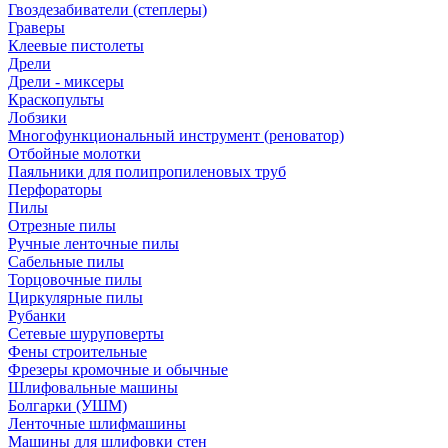
Гвоздезабиватели (степлеры)
Граверы
Клеевые пистолеты
Дрели
Дрели - миксеры
Краскопульты
Лобзики
Многофункциональный инструмент (реноватор)
Отбойные молотки
Паяльники для полипропиленовых труб
Перфораторы
Пилы
Отрезные пилы
Ручные ленточные пилы
Сабельные пилы
Торцовочные пилы
Циркулярные пилы
Рубанки
Сетевые шуруповерты
Фены строительные
Фрезеры кромочные и обычные
Шлифовальные машины
Болгарки (УШМ)
Ленточные шлифмашины
Машины для шлифовки стен