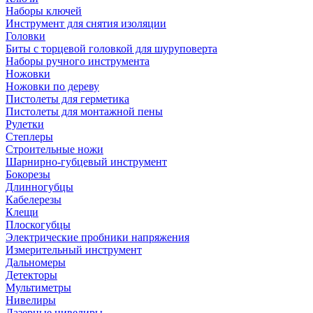
Наборы ключей
Инструмент для снятия изоляции
Головки
Биты с торцевой головкой для шуруповерта
Наборы ручного инструмента
Ножовки
Ножовки по дереву
Пистолеты для герметика
Пистолеты для монтажной пены
Рулетки
Степлеры
Строительные ножи
Шарнирно-губцевый инструмент
Бокорезы
Длинногубцы
Кабелерезы
Клещи
Плоскогубцы
Электрические пробники напряжения
Измерительный инструмент
Дальномеры
Детекторы
Мультиметры
Нивелиры
Лазерные нивелиры