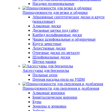
Насадки полировальные
Принадлежности для резки и обдирки
Абразивные синтетические диски и круги
(коралловые)
Алмазные диски
Дисковые щетки под гайку
Карбид вольфрамовые диски
Чашки шлифовальные и обдирочные
Круги зачистные
Лепестковые диски
Отрезные диски по металлу
Шлифовальные диски
Щетки-чашки
Аксессуары для бензопилы
Пильные цепи
Цепная насадка-пила на УШМ
Принадлежности для сверления и долбления
Алмазные коронки
Биметаллические коронки
Буры
Зенкеры и зенковки
Зубило