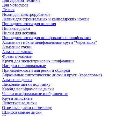
Для садовой техники
Для мотобуров
Лезвия
Ножи для электрорубанков
Лезвия для строительных и канцелярских ножей
Принадлежности для пиления
Пильные диски
Пилки для лобзика
Принадлежности для полирования и шлифования
Алмазные гибкие шлифовальные круги "Черепашка"
Алмазные губки
Алмазные чашки
Фрезы алмазные
Круги для эксцентриковых шлифмашин
Насадки полировальные
Принадлежности для резки и обдирки
Абразивные синтетические диски и круги (коралловые)
Алмазные диски
Дисковые щетки под гайку
Карбид вольфрамовые диски
Чашки шлифовальные и обдирочные
Круги зачистные
Лепестковые диски
Отрезные диски по металлу
Шлифовальные диски