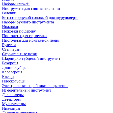
Наборы ключей
Инструмент для снятия изоляции
Головки
Биты с торцевой головкой для шуруповерта
Наборы ручного инструмента
Ножовки
Ножовки по дереву
Пистолеты для герметика
Пистолеты для монтажной пены
Рулетки
Степлеры
Строительные ножи
Шарнирно-губцевый инструмент
Бокорезы
Длинногубцы
Кабелерезы
Клещи
Плоскогубцы
Электрические пробники напряжения
Измерительный инструмент
Дальномеры
Детекторы
Мультиметры
Нивелиры
Лазерные нивелиры