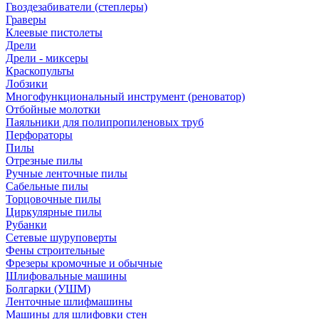
Гвоздезабиватели (степлеры)
Граверы
Клеевые пистолеты
Дрели
Дрели - миксеры
Краскопульты
Лобзики
Многофункциональный инструмент (реноватор)
Отбойные молотки
Паяльники для полипропиленовых труб
Перфораторы
Пилы
Отрезные пилы
Ручные ленточные пилы
Сабельные пилы
Торцовочные пилы
Циркулярные пилы
Рубанки
Сетевые шуруповерты
Фены строительные
Фрезеры кромочные и обычные
Шлифовальные машины
Болгарки (УШМ)
Ленточные шлифмашины
Машины для шлифовки стен