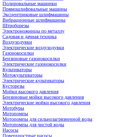
Полировальные машинки
Прямошлифовальные машины
Эксцентриковые шлифмашины
Вибрационные шлифмашины
Штроборезы
Электроножницы по металлу
Садовая и дачная техника
Воздуходувки
Электрические воздуходувки
Газонокосилки
Бензиновые газонокосилки
Электрические газонокосилки
Культиваторы
Мотокультиваторы
Электрические культиваторы
Кусторезы
Мойки высокого давления
Бензиновые мойки высокого давления
Электрические мойки высокого давления
Мотобуры
Мотопомпы
Мотопомпы для сильнозагрязненной воды
Мотопомпы для чистой воды
Насосы
Поверхностные насосы