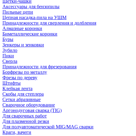
Щетки-чашки
Аксессуары для бензопилы
Пильные цепи
Цепная насадка-пила на УШМ
Принадлежности для сверления и долбления
Алмазные коронки
Биметаллические коронки
Буры
Зенкеры и зенковки
Зубило
Пики
Сверла
Принадлежности для фрезерования
Борфрезы по металлу
Фрезы по дереву
Штифты
Клейкая лента
Скобы для степлера
Сетки абразивные
Сварочное оборудование
Аргонодуговая сварка (TIG)
Для сварочных работ
Для плазменной резки
Для полуавтоматической MIG/MAG сварки
Краги, вачеги