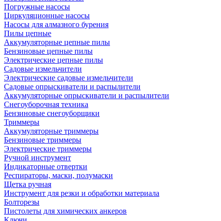
Погружные насосы
Циркуляционные насосы
Насосы для алмазного бурения
Пилы цепные
Аккумуляторные цепные пилы
Бензиновые цепные пилы
Электрические цепные пилы
Садовые измельчители
Электрические садовые измельчители
Садовые опрыскиватели и распылители
Аккумуляторные опрыскиватели и распылители
Снегоуборочная техника
Бензиновые снегоуборщики
Триммеры
Аккумуляторные триммеры
Бензиновые триммеры
Электрические триммеры
Ручной инструмент
Индикаторные отвертки
Респираторы, маски, полумаски
Щетка ручная
Инструмент для резки и обработки материала
Болторезы
Пистолеты для химических анкеров
Ключи