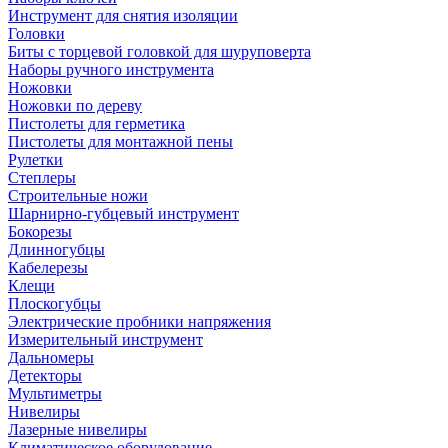
Инструмент для снятия изоляции
Головки
Биты с торцевой головкой для шуруповерта
Наборы ручного инструмента
Ножовки
Ножовки по дереву
Пистолеты для герметика
Пистолеты для монтажной пены
Рулетки
Степлеры
Строительные ножи
Шарнирно-губцевый инструмент
Бокорезы
Длинногубцы
Кабелерезы
Клещи
Плоскогубцы
Электрические пробники напряжения
Измерительный инструмент
Дальномеры
Детекторы
Мультиметры
Нивелиры
Лазерные нивелиры
Климатическое оборудование