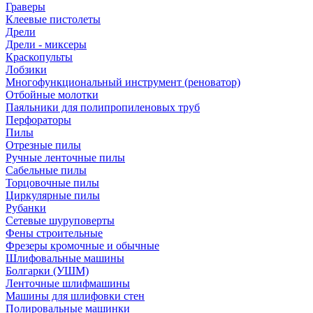
Граверы
Клеевые пистолеты
Дрели
Дрели - миксеры
Краскопульты
Лобзики
Многофункциональный инструмент (реноватор)
Отбойные молотки
Паяльники для полипропиленовых труб
Перфораторы
Пилы
Отрезные пилы
Ручные ленточные пилы
Сабельные пилы
Торцовочные пилы
Циркулярные пилы
Рубанки
Сетевые шуруповерты
Фены строительные
Фрезеры кромочные и обычные
Шлифовальные машины
Болгарки (УШМ)
Ленточные шлифмашины
Машины для шлифовки стен
Полировальные машинки