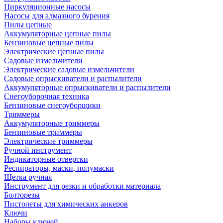
Циркуляционные насосы
Насосы для алмазного бурения
Пилы цепные
Аккумуляторные цепные пилы
Бензиновые цепные пилы
Электрические цепные пилы
Садовые измельчители
Электрические садовые измельчители
Садовые опрыскиватели и распылители
Аккумуляторные опрыскиватели и распылители
Снегоуборочная техника
Бензиновые снегоуборщики
Триммеры
Аккумуляторные триммеры
Бензиновые триммеры
Электрические триммеры
Ручной инструмент
Индикаторные отвертки
Респираторы, маски, полумаски
Щетка ручная
Инструмент для резки и обработки материала
Болторезы
Пистолеты для химических анкеров
Ключи
Наборы ключей