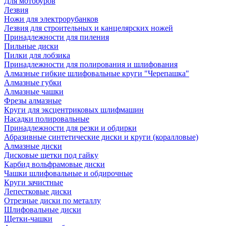
Для мотобуров
Лезвия
Ножи для электрорубанков
Лезвия для строительных и канцелярских ножей
Принадлежности для пиления
Пильные диски
Пилки для лобзика
Принадлежности для полирования и шлифования
Алмазные гибкие шлифовальные круги "Черепашка"
Алмазные губки
Алмазные чашки
Фрезы алмазные
Круги для эксцентриковых шлифмашин
Насадки полировальные
Принадлежности для резки и обдирки
Абразивные синтетические диски и круги (коралловые)
Алмазные диски
Дисковые щетки под гайку
Карбид вольфрамовые диски
Чашки шлифовальные и обдирочные
Круги зачистные
Лепестковые диски
Отрезные диски по металлу
Шлифовальные диски
Щетки-чашки