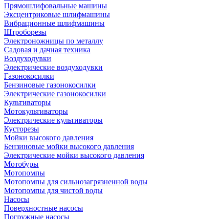
Прямошлифовальные машины
Эксцентриковые шлифмашины
Вибрационные шлифмашины
Штроборезы
Электроножницы по металлу
Садовая и дачная техника
Воздуходувки
Электрические воздуходувки
Газонокосилки
Бензиновые газонокосилки
Электрические газонокосилки
Культиваторы
Мотокультиваторы
Электрические культиваторы
Кусторезы
Мойки высокого давления
Бензиновые мойки высокого давления
Электрические мойки высокого давления
Мотобуры
Мотопомпы
Мотопомпы для сильнозагрязненной воды
Мотопомпы для чистой воды
Насосы
Поверхностные насосы
Погружные насосы