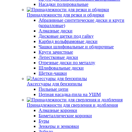
Насадки полировальные
Принадлежности для резки и обдирки
Абразивные синтетические диски и круги
(коралловые)
Алмазные диски
Дисковые щетки под гайку
Карбид вольфрамовые диски
Чашки шлифовальные и обдирочные
Круги зачистные
Лепестковые диски
Отрезные диски по металлу
Шлифовальные диски
Щетки-чашки
Аксессуары для бензопилы
Пильные цепи
Цепная насадка-пила на УШМ
Принадлежности для сверления и долбления
Алмазные коронки
Биметаллические коронки
Буры
Зенкеры и зенковки
Зубило