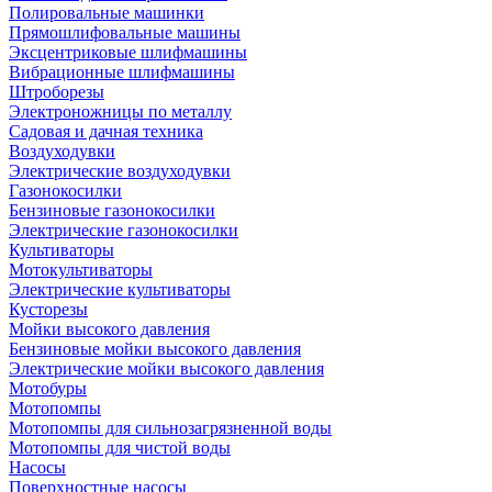
Полировальные машинки
Прямошлифовальные машины
Эксцентриковые шлифмашины
Вибрационные шлифмашины
Штроборезы
Электроножницы по металлу
Садовая и дачная техника
Воздуходувки
Электрические воздуходувки
Газонокосилки
Бензиновые газонокосилки
Электрические газонокосилки
Культиваторы
Мотокультиваторы
Электрические культиваторы
Кусторезы
Мойки высокого давления
Бензиновые мойки высокого давления
Электрические мойки высокого давления
Мотобуры
Мотопомпы
Мотопомпы для сильнозагрязненной воды
Мотопомпы для чистой воды
Насосы
Поверхностные насосы