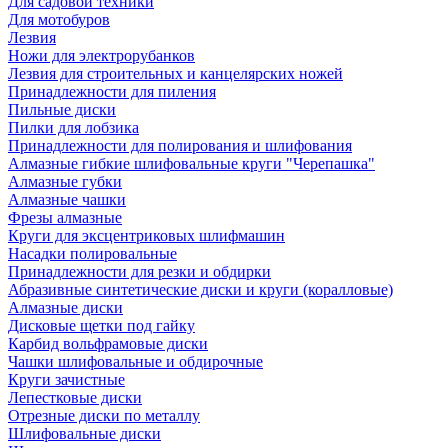
Для садовой техники
Для мотобуров
Лезвия
Ножи для электрорубанков
Лезвия для строительных и канцелярских ножей
Принадлежности для пиления
Пильные диски
Пилки для лобзика
Принадлежности для полирования и шлифования
Алмазные гибкие шлифовальные круги "Черепашка"
Алмазные губки
Алмазные чашки
Фрезы алмазные
Круги для эксцентриковых шлифмашин
Насадки полировальные
Принадлежности для резки и обдирки
Абразивные синтетические диски и круги (коралловые)
Алмазные диски
Дисковые щетки под гайку
Карбид вольфрамовые диски
Чашки шлифовальные и обдирочные
Круги зачистные
Лепестковые диски
Отрезные диски по металлу
Шлифовальные диски