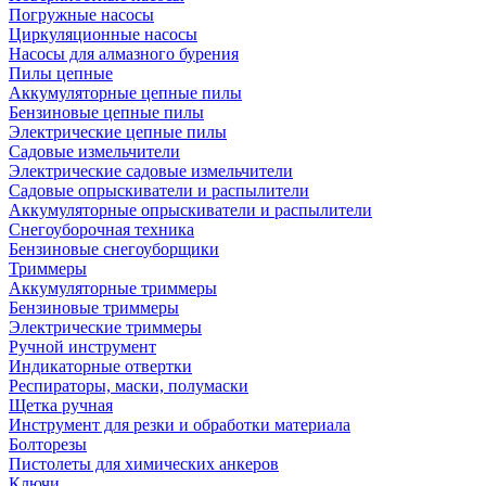
Погружные насосы
Циркуляционные насосы
Насосы для алмазного бурения
Пилы цепные
Аккумуляторные цепные пилы
Бензиновые цепные пилы
Электрические цепные пилы
Садовые измельчители
Электрические садовые измельчители
Садовые опрыскиватели и распылители
Аккумуляторные опрыскиватели и распылители
Снегоуборочная техника
Бензиновые снегоуборщики
Триммеры
Аккумуляторные триммеры
Бензиновые триммеры
Электрические триммеры
Ручной инструмент
Индикаторные отвертки
Респираторы, маски, полумаски
Щетка ручная
Инструмент для резки и обработки материала
Болторезы
Пистолеты для химических анкеров
Ключи