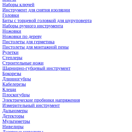
Наборы ключей
Инструмент для снятия изоляции
Головки
Биты с торцевой головкой для шуруповерта
Наборы ручного инструмента
Ножовки
Ножовки по дереву
Пистолеты для герметика
Пистолеты для монтажной пены
Рулетки
Степлеры
Строительные ножи
Шарнирно-губцевый инструмент
Бокорезы
Длинногубцы
Кабелерезы
Клещи
Плоскогубцы
Электрические пробники напряжения
Измерительный инструмент
Дальномеры
Детекторы
Мультиметры
Нивелиры
Лазерные нивелиры