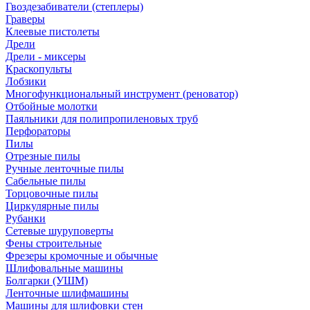
Гвоздезабиватели (степлеры)
Граверы
Клеевые пистолеты
Дрели
Дрели - миксеры
Краскопульты
Лобзики
Многофункциональный инструмент (реноватор)
Отбойные молотки
Паяльники для полипропиленовых труб
Перфораторы
Пилы
Отрезные пилы
Ручные ленточные пилы
Сабельные пилы
Торцовочные пилы
Циркулярные пилы
Рубанки
Сетевые шуруповерты
Фены строительные
Фрезеры кромочные и обычные
Шлифовальные машины
Болгарки (УШМ)
Ленточные шлифмашины
Машины для шлифовки стен