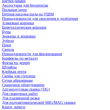
Щетки-чашки
Аксессуары для бензопилы
Пильные цепи
Цепная насадка-пила на УШМ
Принадлежности для сверления и долбления
Алмазные коронки
Биметаллические коронки
Буры
Зенкеры и зенковки
Зубило
Пики
Сверла
Принадлежности для фрезерования
Борфрезы по металлу
Фрезы по дереву
Штифты
Клейкая лента
Скобы для степлера
Сетки абразивные
Сварочное оборудование
Аргонодуговая сварка (TIG)
Для сварочных работ
Для плазменной резки
Для полуавтоматической MIG/MAG сварки
Краги, вачеги