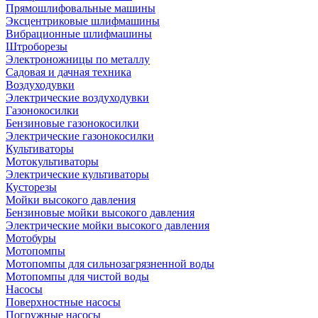
Прямошлифовальные машины
Эксцентриковые шлифмашины
Вибрационные шлифмашины
Штроборезы
Электроножницы по металлу
Садовая и дачная техника
Воздуходувки
Электрические воздуходувки
Газонокосилки
Бензиновые газонокосилки
Электрические газонокосилки
Культиваторы
Мотокультиваторы
Электрические культиваторы
Кусторезы
Мойки высокого давления
Бензиновые мойки высокого давления
Электрические мойки высокого давления
Мотобуры
Мотопомпы
Мотопомпы для сильнозагрязненной воды
Мотопомпы для чистой воды
Насосы
Поверхностные насосы
Погружные насосы