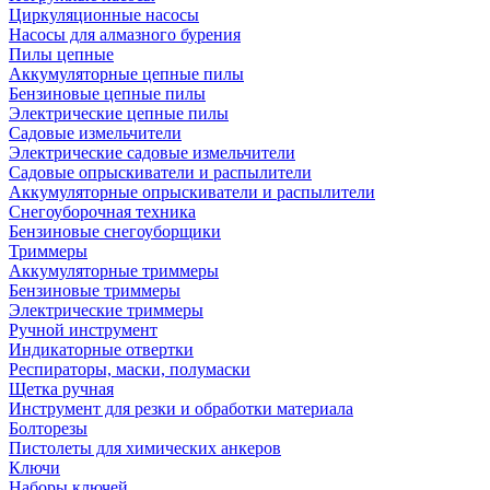
Циркуляционные насосы
Насосы для алмазного бурения
Пилы цепные
Аккумуляторные цепные пилы
Бензиновые цепные пилы
Электрические цепные пилы
Садовые измельчители
Электрические садовые измельчители
Садовые опрыскиватели и распылители
Аккумуляторные опрыскиватели и распылители
Снегоуборочная техника
Бензиновые снегоуборщики
Триммеры
Аккумуляторные триммеры
Бензиновые триммеры
Электрические триммеры
Ручной инструмент
Индикаторные отвертки
Респираторы, маски, полумаски
Щетка ручная
Инструмент для резки и обработки материала
Болторезы
Пистолеты для химических анкеров
Ключи
Наборы ключей