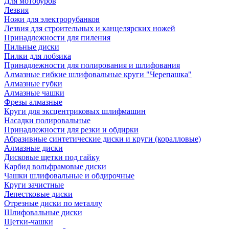
Для мотобуров
Лезвия
Ножи для электрорубанков
Лезвия для строительных и канцелярских ножей
Принадлежности для пиления
Пильные диски
Пилки для лобзика
Принадлежности для полирования и шлифования
Алмазные гибкие шлифовальные круги "Черепашка"
Алмазные губки
Алмазные чашки
Фрезы алмазные
Круги для эксцентриковых шлифмашин
Насадки полировальные
Принадлежности для резки и обдирки
Абразивные синтетические диски и круги (коралловые)
Алмазные диски
Дисковые щетки под гайку
Карбид вольфрамовые диски
Чашки шлифовальные и обдирочные
Круги зачистные
Лепестковые диски
Отрезные диски по металлу
Шлифовальные диски
Щетки-чашки