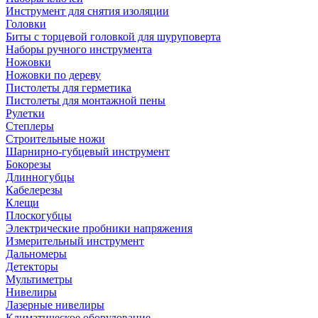
Инструмент для снятия изоляции
Головки
Биты с торцевой головкой для шуруповерта
Наборы ручного инструмента
Ножовки
Ножовки по дереву
Пистолеты для герметика
Пистолеты для монтажной пены
Рулетки
Степлеры
Строительные ножи
Шарнирно-губцевый инструмент
Бокорезы
Длинногубцы
Кабелерезы
Клещи
Плоскогубцы
Электрические пробники напряжения
Измерительный инструмент
Дальномеры
Детекторы
Мультиметры
Нивелиры
Лазерные нивелиры
Климатическое оборудование