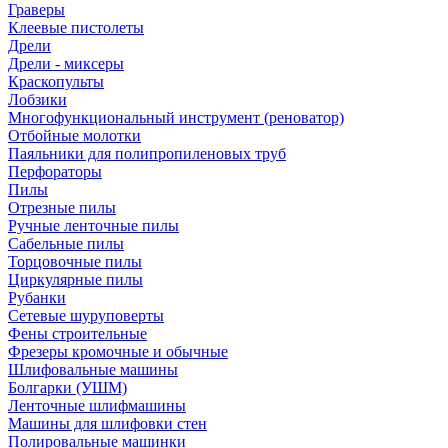
Граверы
Клеевые пистолеты
Дрели
Дрели - миксеры
Краскопульты
Лобзики
Многофункциональный инструмент (реноватор)
Отбойные молотки
Паяльники для полипропиленовых труб
Перфораторы
Пилы
Отрезные пилы
Ручные ленточные пилы
Сабельные пилы
Торцовочные пилы
Циркулярные пилы
Рубанки
Сетевые шуруповерты
Фены строительные
Фрезеры кромочные и обычные
Шлифовальные машины
Болгарки (УШМ)
Ленточные шлифмашины
Машины для шлифовки стен
Полировальные машинки