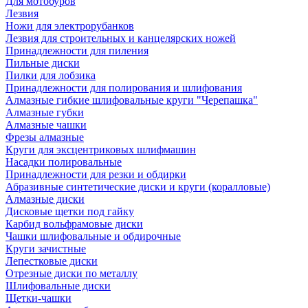
Для мотобуров
Лезвия
Ножи для электрорубанков
Лезвия для строительных и канцелярских ножей
Принадлежности для пиления
Пильные диски
Пилки для лобзика
Принадлежности для полирования и шлифования
Алмазные гибкие шлифовальные круги "Черепашка"
Алмазные губки
Алмазные чашки
Фрезы алмазные
Круги для эксцентриковых шлифмашин
Насадки полировальные
Принадлежности для резки и обдирки
Абразивные синтетические диски и круги (коралловые)
Алмазные диски
Дисковые щетки под гайку
Карбид вольфрамовые диски
Чашки шлифовальные и обдирочные
Круги зачистные
Лепестковые диски
Отрезные диски по металлу
Шлифовальные диски
Щетки-чашки