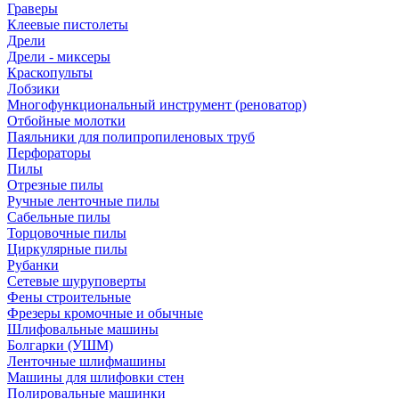
Граверы
Клеевые пистолеты
Дрели
Дрели - миксеры
Краскопульты
Лобзики
Многофункциональный инструмент (реноватор)
Отбойные молотки
Паяльники для полипропиленовых труб
Перфораторы
Пилы
Отрезные пилы
Ручные ленточные пилы
Сабельные пилы
Торцовочные пилы
Циркулярные пилы
Рубанки
Сетевые шуруповерты
Фены строительные
Фрезеры кромочные и обычные
Шлифовальные машины
Болгарки (УШМ)
Ленточные шлифмашины
Машины для шлифовки стен
Полировальные машинки