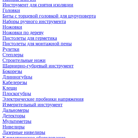
Инструмент для снятия изоляции
Головки
Биты с торцевой головкой для шуруповерта
Наборы ручного инструмента
Ножовки
Ножовки по дереву
Пистолеты для герметика
Пистолеты для монтажной пены
Рулетки
Степлеры
Строительные ножи
Шарнирно-губцевый инструмент
Бокорезы
Длинногубцы
Кабелерезы
Клещи
Плоскогубцы
Электрические пробники напряжения
Измерительный инструмент
Дальномеры
Детекторы
Мультиметры
Нивелиры
Лазерные нивелиры
Климатическое оборудование