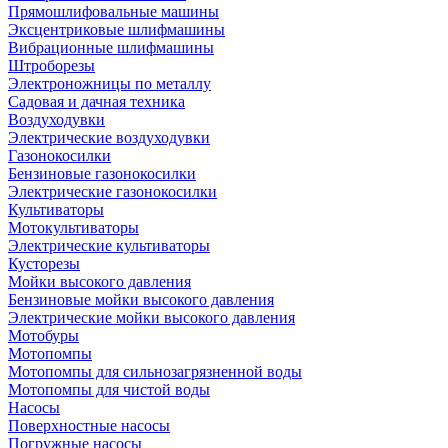
Прямошлифовальные машины
Эксцентриковые шлифмашины
Вибрационные шлифмашины
Штроборезы
Электроножницы по металлу
Садовая и дачная техника
Воздуходувки
Электрические воздуходувки
Газонокосилки
Бензиновые газонокосилки
Электрические газонокосилки
Культиваторы
Мотокультиваторы
Электрические культиваторы
Кусторезы
Мойки высокого давления
Бензиновые мойки высокого давления
Электрические мойки высокого давления
Мотобуры
Мотопомпы
Мотопомпы для сильнозагрязненной воды
Мотопомпы для чистой воды
Насосы
Поверхностные насосы
Погружные насосы