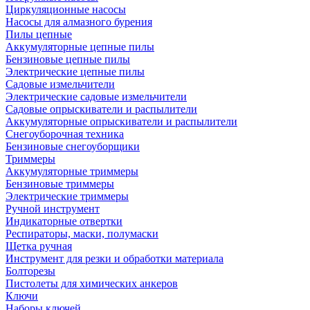
Циркуляционные насосы
Насосы для алмазного бурения
Пилы цепные
Аккумуляторные цепные пилы
Бензиновые цепные пилы
Электрические цепные пилы
Садовые измельчители
Электрические садовые измельчители
Садовые опрыскиватели и распылители
Аккумуляторные опрыскиватели и распылители
Снегоуборочная техника
Бензиновые снегоуборщики
Триммеры
Аккумуляторные триммеры
Бензиновые триммеры
Электрические триммеры
Ручной инструмент
Индикаторные отвертки
Респираторы, маски, полумаски
Щетка ручная
Инструмент для резки и обработки материала
Болторезы
Пистолеты для химических анкеров
Ключи
Наборы ключей