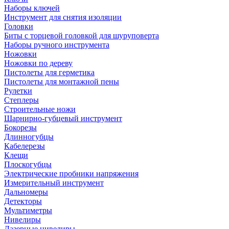
Наборы ключей
Инструмент для снятия изоляции
Головки
Биты с торцевой головкой для шуруповерта
Наборы ручного инструмента
Ножовки
Ножовки по дереву
Пистолеты для герметика
Пистолеты для монтажной пены
Рулетки
Степлеры
Строительные ножи
Шарнирно-губцевый инструмент
Бокорезы
Длинногубцы
Кабелерезы
Клещи
Плоскогубцы
Электрические пробники напряжения
Измерительный инструмент
Дальномеры
Детекторы
Мультиметры
Нивелиры
Лазерные нивелиры