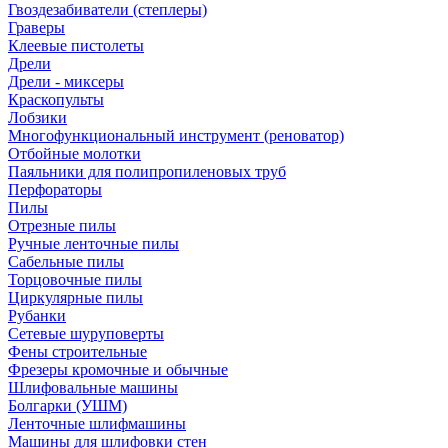
Гвоздезабиватели (степлеры)
Граверы
Клеевые пистолеты
Дрели
Дрели - миксеры
Краскопульты
Лобзики
Многофункциональный инструмент (реноватор)
Отбойные молотки
Паяльники для полипропиленовых труб
Перфораторы
Пилы
Отрезные пилы
Ручные ленточные пилы
Сабельные пилы
Торцовочные пилы
Циркулярные пилы
Рубанки
Сетевые шуруповерты
Фены строительные
Фрезеры кромочные и обычные
Шлифовальные машины
Болгарки (УШМ)
Ленточные шлифмашины
Машины для шлифовки стен