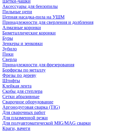
Щетки-чашки
Аксессуары для бензопилы
Пильные цепи
Цепная насадка-пила на УШМ
Принадлежности для сверления и долбления
Алмазные коронки
Биметаллические коронки
Буры
Зенкеры и зенковки
Зубило
Пики
Сверла
Принадлежности для фрезерования
Борфрезы по металлу
Фрезы по дереву
Штифты
Клейкая лента
Скобы для степлера
Сетки абразивные
Сварочное оборудование
Аргонодуговая сварка (TIG)
Для сварочных работ
Для плазменной резки
Для полуавтоматической MIG/MAG сварки
Краги, вачеги