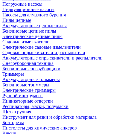
Погружные насосы
Циркуляционные насосы
Насосы для алмазного бурения
Пилы цепные
Аккумуляторные цепные пилы
Бензиновые цепные пилы
Электрические цепные пилы
Садовые измельчители
Электрические садовые измельчители
Садовые опрыскиватели и распылители
Аккумуляторные опрыскиватели и распылители
Снегоуборочная техника
Бензиновые снегоуборщики
Триммеры
Аккумуляторные триммеры
Бензиновые триммеры
Электрические триммеры
Ручной инструмент
Индикаторные отвертки
Респираторы, маски, полумаски
Щетка ручная
Инструмент для резки и обработки материала
Болторезы
Пистолеты для химических анкеров
Ключи