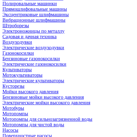
Полировальные машинки
Прямошлифовальные машины
Эксцентриковые шлифмашины
Вибрационные шлифмашины
Штроборезы
Электроножницы по металлу
Садовая и дачная техника
Воздуходувки
Электрические воздуходувки
Газонокосилки
Бензиновые газонокосилки
Электрические газонокосилки
Культиваторы
Мотокультиваторы
Электрические культиваторы
Кусторезы
Мойки высокого давления
Бензиновые мойки высокого давления
Электрические мойки высокого давления
Мотобуры
Мотопомпы
Мотопомпы для сильнозагрязненной воды
Мотопомпы для чистой воды
Насосы
Поверхностные насосы