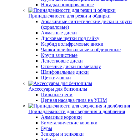
Насадки полировальные
Принадлежности для резки и обдирки
Абразивные синтетические диски и круги
(коралловые)
Алмазные диски
Дисковые щетки под гайку
Карбид вольфрамовые диски
Чашки шлифовальные и обдирочные
Круги зачистные
Лепестковые диски
Отрезные диски по металлу
Шлифовальные диски
Щетки-чашки
Аксессуары для бензопилы
Пильные цепи
Цепная насадка-пила на УШМ
Принадлежности для сверления и долбления
Алмазные коронки
Биметаллические коронки
Буры
Зенкеры и зенковки
Зубило