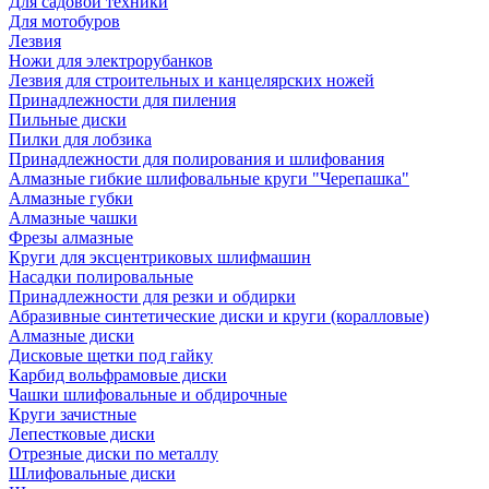
Для садовой техники
Для мотобуров
Лезвия
Ножи для электрорубанков
Лезвия для строительных и канцелярских ножей
Принадлежности для пиления
Пильные диски
Пилки для лобзика
Принадлежности для полирования и шлифования
Алмазные гибкие шлифовальные круги "Черепашка"
Алмазные губки
Алмазные чашки
Фрезы алмазные
Круги для эксцентриковых шлифмашин
Насадки полировальные
Принадлежности для резки и обдирки
Абразивные синтетические диски и круги (коралловые)
Алмазные диски
Дисковые щетки под гайку
Карбид вольфрамовые диски
Чашки шлифовальные и обдирочные
Круги зачистные
Лепестковые диски
Отрезные диски по металлу
Шлифовальные диски