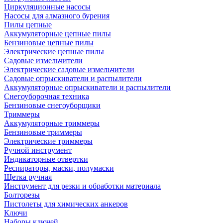
Циркуляционные насосы
Насосы для алмазного бурения
Пилы цепные
Аккумуляторные цепные пилы
Бензиновые цепные пилы
Электрические цепные пилы
Садовые измельчители
Электрические садовые измельчители
Садовые опрыскиватели и распылители
Аккумуляторные опрыскиватели и распылители
Снегоуборочная техника
Бензиновые снегоуборщики
Триммеры
Аккумуляторные триммеры
Бензиновые триммеры
Электрические триммеры
Ручной инструмент
Индикаторные отвертки
Респираторы, маски, полумаски
Щетка ручная
Инструмент для резки и обработки материала
Болторезы
Пистолеты для химических анкеров
Ключи
Наборы ключей