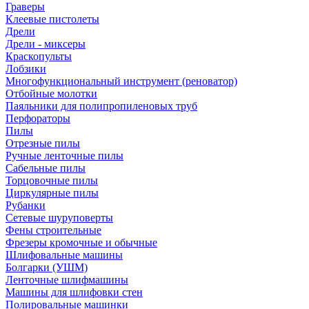
Граверы
Клеевые пистолеты
Дрели
Дрели - миксеры
Краскопульты
Лобзики
Многофункциональный инструмент (реноватор)
Отбойные молотки
Паяльники для полипропиленовых труб
Перфораторы
Пилы
Отрезные пилы
Ручные ленточные пилы
Сабельные пилы
Торцовочные пилы
Циркулярные пилы
Рубанки
Сетевые шуруповерты
Фены строительные
Фрезеры кромочные и обычные
Шлифовальные машины
Болгарки (УШМ)
Ленточные шлифмашины
Машины для шлифовки стен
Полировальные машинки