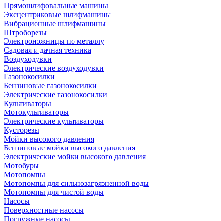
Прямошлифовальные машины
Эксцентриковые шлифмашины
Вибрационные шлифмашины
Штроборезы
Электроножницы по металлу
Садовая и дачная техника
Воздуходувки
Электрические воздуходувки
Газонокосилки
Бензиновые газонокосилки
Электрические газонокосилки
Культиваторы
Мотокультиваторы
Электрические культиваторы
Кусторезы
Мойки высокого давления
Бензиновые мойки высокого давления
Электрические мойки высокого давления
Мотобуры
Мотопомпы
Мотопомпы для сильнозагрязненной воды
Мотопомпы для чистой воды
Насосы
Поверхностные насосы
Погружные насосы