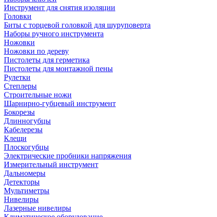
Инструмент для снятия изоляции
Головки
Биты с торцевой головкой для шуруповерта
Наборы ручного инструмента
Ножовки
Ножовки по дереву
Пистолеты для герметика
Пистолеты для монтажной пены
Рулетки
Степлеры
Строительные ножи
Шарнирно-губцевый инструмент
Бокорезы
Длинногубцы
Кабелерезы
Клещи
Плоскогубцы
Электрические пробники напряжения
Измерительный инструмент
Дальномеры
Детекторы
Мультиметры
Нивелиры
Лазерные нивелиры
Климатическое оборудование