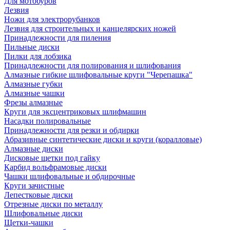
Для мотобуров
Лезвия
Ножи для электрорубанков
Лезвия для строительных и канцелярских ножей
Принадлежности для пиления
Пильные диски
Пилки для лобзика
Принадлежности для полирования и шлифования
Алмазные гибкие шлифовальные круги "Черепашка"
Алмазные губки
Алмазные чашки
Фрезы алмазные
Круги для эксцентриковых шлифмашин
Насадки полировальные
Принадлежности для резки и обдирки
Абразивные синтетические диски и круги (коралловые)
Алмазные диски
Дисковые щетки под гайку
Карбид вольфрамовые диски
Чашки шлифовальные и обдирочные
Круги зачистные
Лепестковые диски
Отрезные диски по металлу
Шлифовальные диски
Щетки-чашки